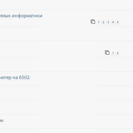
 язык информатики
1
2
3
4
5
1
2
ютер на 6502
мы