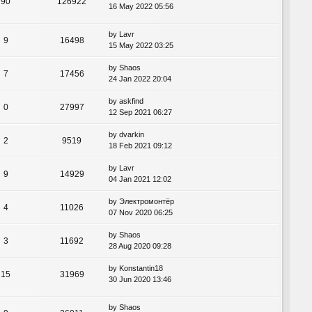
90
126922
16 May 2022 05:56
by
Lavr
9
16498
15 May 2022 03:25
by
Shaos
7
17456
24 Jan 2022 20:04
by
askfind
0
27997
12 Sep 2021 06:27
by
dvarkin
2
9519
18 Feb 2021 09:12
by
Lavr
9
14929
04 Jan 2021 12:02
by
Электромонтёр
4
11026
07 Nov 2020 06:25
by
Shaos
3
11692
28 Aug 2020 09:28
by
Konstantin18
15
31969
30 Jun 2020 13:46
by
Shaos