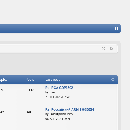
FA
Q
F
e
e
d
opics
Posts
Last post
Re: RCA CDP1802
76
1307
by
Lavr
27 Jul 2026 07:28
Re: Российский ARM 1986ВЕ91
45
607
by
Электромонтёр
08 Sep 2024 07:41