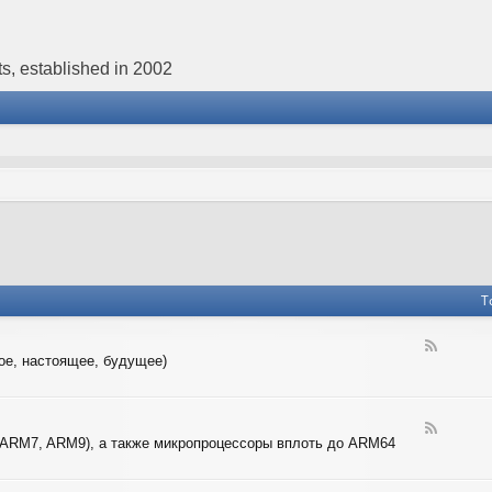
s, established in 2002
T
F
ое, настоящее, будущее)
e
e
d
-
F
4
 ARM7, ARM9), а также микропроцессоры вплоть до ARM64
e
-
e
B
d
I