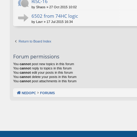
RiSC-16
by
Shaos
»
27 Oct 2015 10:02
6502 from 74HC logic
by
Lavr
»
17 Jul 2015 16:34
Return to Board Index
Forum permissions
You
cannot
post new topics in this forum
You
cannot
reply to topics in this forum
You
cannot
edit your posts in this forum
You
cannot
delete your posts in this forum
You
cannot
post attachments in this forum
NEDOPC
FORUMS