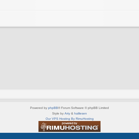
Powered by
phpBB
® Forum Software © phpBB Limited
Style by
Arty
&
halilesen
Our VPS Hosting By RimuHosting
This server is located in London data center