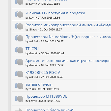
by
Lavr
»
24 Dec 2011 11:59
«Байкал-T1» поступил в продажу
by
Lavr
»
07 Jun 2018 18:56
Развитие микропроцессорной линейки «Комд
by
Shaos
»
21 Oct 2020 11:17
Процессоры NeuroMatrix® (тензорные вычисл
by
askfind
»
12 Sep 2021 06:27
TTLCPU
by
dvarkin
»
30 Dec 2020 00:44
Арифметическо-логическая игрушка последов
by
dvarkin
»
02 Jan 2021 05:52
К1986ВК025 RISC-V
by
askfind
»
22 Oct 2020 14:42
Битвы опенов.
by
Yuri
»
29 Oct 2019 14:10
Процессор MT1389VDE
by
Lavr
»
28 Jun 2020 10:35
Процессор "Яблосиликон"