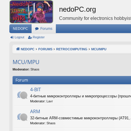
nedoPC.org
Community for electronics hobbyist
NEDOPC
Forums
Logout
Register
NEDOPC
FORUMS
RETROCOMPUTING
MCU/MPU
MCU/MPU
Moderator:
Shaos
Forum
4-BIT
4-битные микроконтроллеры и микропроцессоры (прошл
Moderator:
Lavr
ARM
32-битные ARM-совместимые микроконтроллеры (AT91,
Moderator:
Shaos