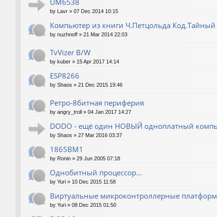
UM6538
by
Lavr
»
07 Dec 2014 10:15
Компьютер из книги Ч.Петцольда Код.Тайный
by
nuzhnoff
»
21 Mar 2014 22:03
TvVizer B/W
by
kuber
»
15 Apr 2017 14:14
ESP8266
by
Shaos
»
21 Dec 2015 19:46
Ретро-8битная периферия
by
angry_troll
»
04 Jan 2017 14:27
DODO - ещё один НОВЫЙ одноплатный компь
by
Shaos
»
27 Mar 2016 03:37
1865ВМ1
by
Ronin
»
29 Jun 2005 07:18
Однобитный процессор...
by
Yuri
»
10 Dec 2015 11:58
Виртуальные микроконтроллерные платфор
by
Yuri
»
08 Dec 2015 01:50