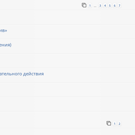
1
3
4
5
6
7
…
ив»
ения)
ательного действия
1
2