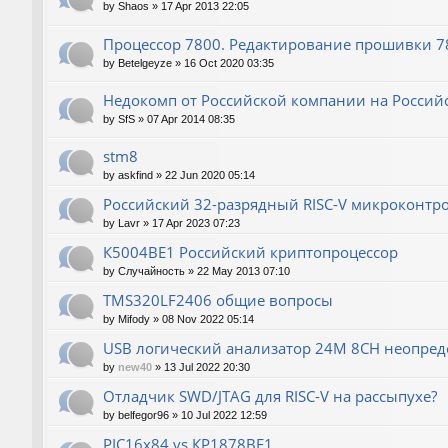
by
Shaos
»
17 Apr 2013 22:05
Процессор 7800. Редактирование прошивки 780
by
Betelgeyze
»
16 Oct 2020 03:35
Недокомп от Российской компании на Россий
by
SfS
»
07 Apr 2014 08:35
stm8
by
askfind
»
22 Jun 2020 05:14
Российский 32-разрядный RISC-V микроконтр
by
Lavr
»
17 Apr 2023 07:23
К5004ВЕ1 Российский криптопроцессор
by
Случайность
»
22 May 2013 07:10
TMS320LF2406 общие вопросы
by
Mifody
»
08 Nov 2022 05:14
USB логический анализатор 24M 8CH неопред
by
new40
»
13 Jul 2022 20:30
Отладчик SWD/JTAG для RISC-V на рассыпухе?
by
belfegor96
»
10 Jul 2022 12:59
PIC16x84 vs КР1878ВЕ1