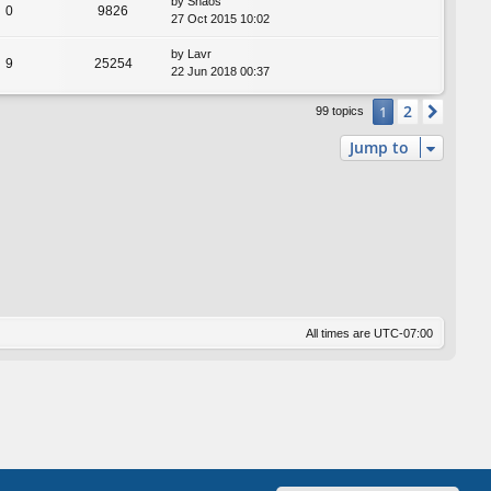
by
Shaos
0
9826
27 Oct 2015 10:02
by
Lavr
9
25254
22 Jun 2018 00:37
2
1
Next
99 topics
Jump to
All times are
UTC-07:00