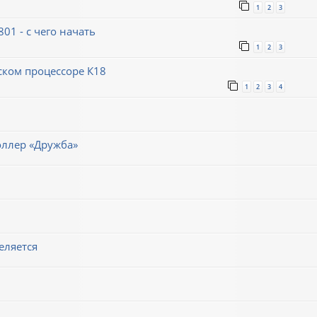
1
2
3
1 - с чего начать
1
2
3
ском процессоре К18
1
2
3
4
оллер «Дружба»
еляется