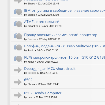
by
Shaos
»
22 Jun 2020 15:45
IBM отпустила в свободное плавание свою ар
by
Shaos
»
23 Aug 2019 20:09
ATMEL всех сильней
by
cr0acker
»
04 Apr 2005 21:28
Прошу опознать керамический процессор
by
Ваныч
»
12 May 2019 06:11
Блекфин, подвинься - russian Multicore (1892В
by
Ronin
»
26 Oct 2005 02:35
RL78 микроконтроллеры 16 бит (G10 G12 G13)
by
kuber
»
19 Apr 2018 09:02
Debugging an MCU short circuit
by
liuliu
»
12 Dec 2017 23:45
6502
by
Shaos
»
22 Nov 2009 09:48
6502 Dendy-Computer
by
Lavr
»
31 Mar 2013 15:09