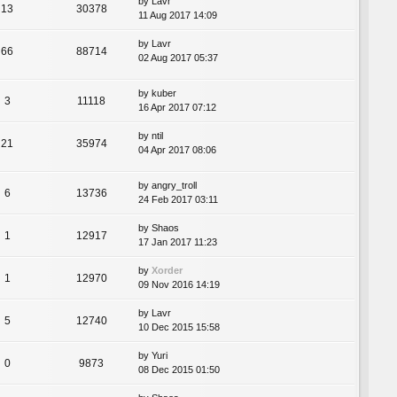
by
Lavr
13
30378
11 Aug 2017 14:09
by
Lavr
66
88714
02 Aug 2017 05:37
by
kuber
3
11118
16 Apr 2017 07:12
by
ntil
21
35974
04 Apr 2017 08:06
by
angry_troll
6
13736
24 Feb 2017 03:11
by
Shaos
1
12917
17 Jan 2017 11:23
by
Xorder
1
12970
09 Nov 2016 14:19
by
Lavr
5
12740
10 Dec 2015 15:58
by
Yuri
0
9873
08 Dec 2015 01:50