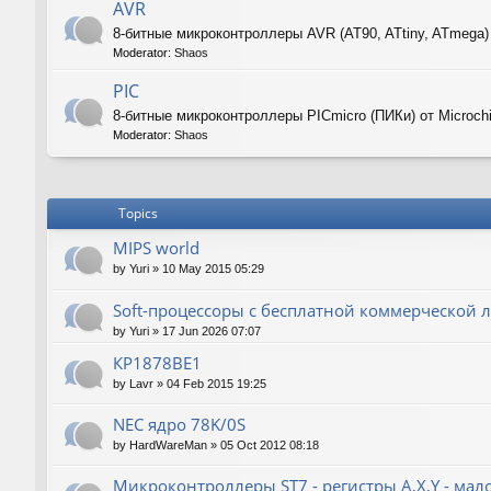
AVR
8-битные микроконтроллеры AVR (AT90, ATtiny, ATmega)
Moderator:
Shaos
PIC
8-битные микроконтроллеры PICmicro (ПИКи) от Microch
Moderator:
Shaos
Topics
MIPS world
by
Yuri
»
10 May 2015 05:29
Soft-процессоры с бесплатной коммерческой л
by
Yuri
»
17 Jun 2026 07:07
КР1878ВЕ1
by
Lavr
»
04 Feb 2015 19:25
NEC ядро 78K/0S
by
HardWareMan
»
05 Oct 2012 08:18
Микроконтроллеры ST7 - регистры A,X,Y - мал