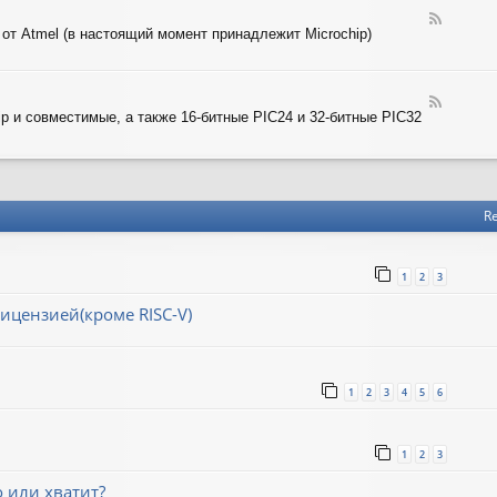
-
T
F
A
 от Atmel (в настоящий момент принадлежит Microchip)
e
R
e
M
d
-
F
A
ip и совместимые, а также 16-битные PIC24 и 32-битные PIC32
e
V
e
R
d
-
P
I
Re
C
1
2
3
ицензией(кроме RISC-V)
1
2
3
4
5
6
1
2
3
о или хватит?