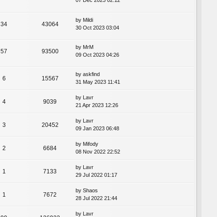
07 Dec 2023 02:12
by
Mildi
34
43064
30 Oct 2023 03:04
by
MrM
57
93500
09 Oct 2023 04:26
by
askfind
6
15567
31 May 2023 11:41
by
Lavr
4
9039
21 Apr 2023 12:26
by
Lavr
3
20452
09 Jan 2023 06:48
by
Mifody
2
6684
08 Nov 2022 22:52
by
Lavr
1
7133
29 Jul 2022 01:17
by
Shaos
1
7672
28 Jul 2022 21:44
by
Lavr