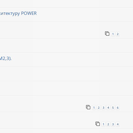
хитектуру POWER
1
2
М2,3).
1
2
3
4
5
6
1
2
3
4