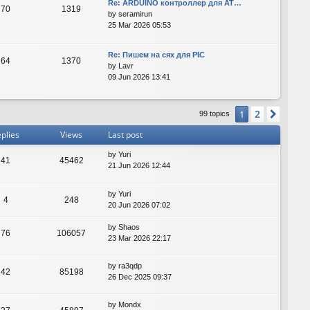
Re: ARDUINO контроллер для AT…
70
1319
by
seramirun
25 Mar 2026 05:53
Re: Пишем на сях для PIC
64
1370
by
Lavr
09 Jun 2026 13:41
2
1
Next
99 topics
plies
Views
Last post
by
Yuri
41
45462
21 Jun 2026 12:44
by
Yuri
4
248
20 Jun 2026 07:02
by
Shaos
76
106057
23 Mar 2026 22:17
by
ra3qdp
42
85198
26 Dec 2025 09:37
by
Mondx