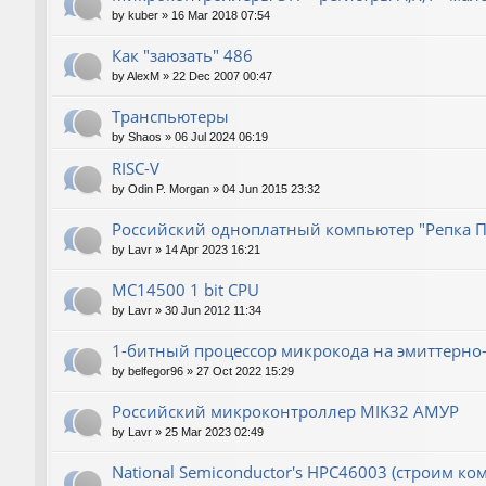
by
kuber
»
16 Mar 2018 07:54
Как "заюзать" 486
by
AlexM
»
22 Dec 2007 00:47
Транспьютеры
by
Shaos
»
06 Jul 2024 06:19
RISC-V
by
Odin P. Morgan
»
04 Jun 2015 23:32
Российский одноплатный компьютер "Репка П
by
Lavr
»
14 Apr 2023 16:21
MC14500 1 bit CPU
by
Lavr
»
30 Jun 2012 11:34
1-битный процессор микрокода на эмиттерно-
by
belfegor96
»
27 Oct 2022 15:29
Российский микроконтроллер MIK32 АМУР
by
Lavr
»
25 Mar 2023 02:49
National Semiconductor's HPC46003 (строим ко