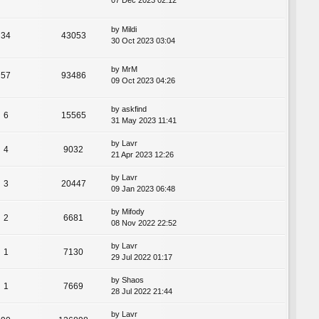
07 Dec 2023 02:12
by
Mildi
34
43053
30 Oct 2023 03:04
by
MrM
57
93486
09 Oct 2023 04:26
by
askfind
6
15565
31 May 2023 11:41
by
Lavr
4
9032
21 Apr 2023 12:26
by
Lavr
3
20447
09 Jan 2023 06:48
by
Mifody
2
6681
08 Nov 2022 22:52
by
Lavr
1
7130
29 Jul 2022 01:17
by
Shaos
1
7669
28 Jul 2022 21:44
by
Lavr