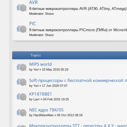
AVR
8-битные микроконтроллеры AVR (AT90, ATtiny, ATmega)
Moderator:
Shaos
PIC
8-битные микроконтроллеры PICmicro (ПИКи) от Microch
Moderator:
Shaos
Topics
MIPS world
by
Yuri
»
10 May 2015 05:29
Soft-процессоры с бесплатной коммерческой л
by
Yuri
»
17 Jun 2026 07:07
КР1878ВЕ1
by
Lavr
»
04 Feb 2015 19:25
NEC ядро 78K/0S
by
HardWareMan
»
05 Oct 2012 08:18
Микроконтроллеры ST7 - регистры A,X,Y - мал