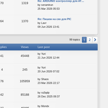
Re: ARDUINO контроллер для AT…
70
1319
by
seramirun
25 Mar 2026 05:53
Re: Пишем на сях для PIC
64
1370
by
Lavr
09 Jun 2026 13:41
2
1
Next
99 topics
plies
Views
Last post
by
Yuri
41
45448
21 Jun 2026 12:44
by
Yuri
4
245
20 Jun 2026 07:02
by
Shaos
76
105959
23 Mar 2026 22:17
by
ra3qdp
42
85188
26 Dec 2025 09:37
by
Mondx