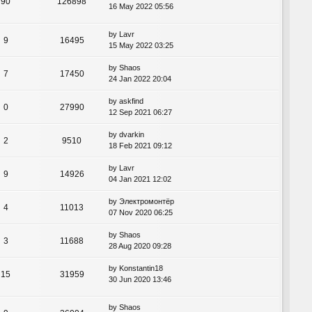
90
126898
16 May 2022 05:56
by
Lavr
9
16495
15 May 2022 03:25
by
Shaos
7
17450
24 Jan 2022 20:04
by
askfind
0
27990
12 Sep 2021 06:27
by
dvarkin
2
9510
18 Feb 2021 09:12
by
Lavr
9
14926
04 Jan 2021 12:02
by
Электромонтёр
4
11013
07 Nov 2020 06:25
by
Shaos
3
11688
28 Aug 2020 09:28
by
Konstantin18
15
31959
30 Jun 2020 13:46
by
Shaos