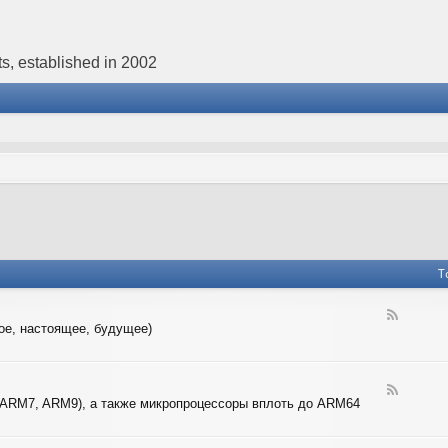
s, established in 2002
T
F
ое, настоящее, будущее)
e
e
d
-
F
4
 ARM7, ARM9), а также микропроцессоры вплоть до ARM64
e
-
e
B
d
I