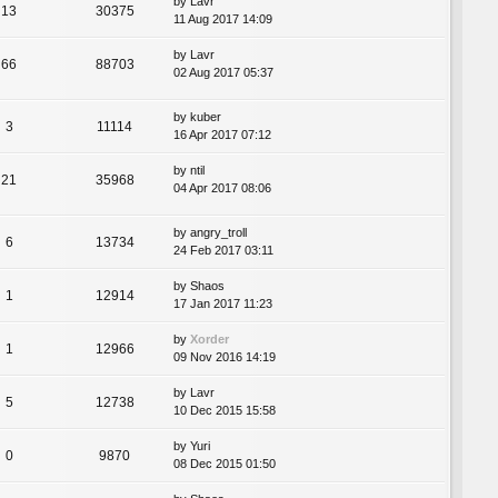
by
Lavr
13
30375
11 Aug 2017 14:09
by
Lavr
66
88703
02 Aug 2017 05:37
by
kuber
3
11114
16 Apr 2017 07:12
by
ntil
21
35968
04 Apr 2017 08:06
by
angry_troll
6
13734
24 Feb 2017 03:11
by
Shaos
1
12914
17 Jan 2017 11:23
by
Xorder
1
12966
09 Nov 2016 14:19
by
Lavr
5
12738
10 Dec 2015 15:58
by
Yuri
0
9870
08 Dec 2015 01:50