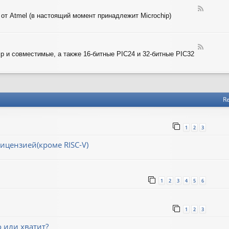
-
T
F
A
 от Atmel (в настоящий момент принадлежит Microchip)
e
R
e
M
d
-
F
A
ip и совместимые, а также 16-битные PIC24 и 32-битные PIC32
e
V
e
R
d
-
P
I
Re
C
1
2
3
ицензией(кроме RISC-V)
1
2
3
4
5
6
1
2
3
о или хватит?