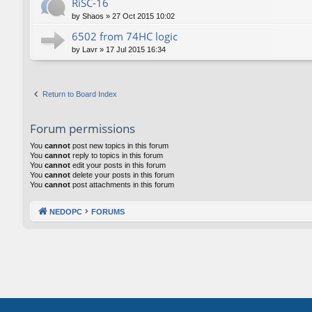
RiSC-16
by
Shaos
»
27 Oct 2015 10:02
6502 from 74HC logic
by
Lavr
»
17 Jul 2015 16:34
Return to Board Index
Forum permissions
You
cannot
post new topics in this forum
You
cannot
reply to topics in this forum
You
cannot
edit your posts in this forum
You
cannot
delete your posts in this forum
You
cannot
post attachments in this forum
NEDOPC
FORUMS