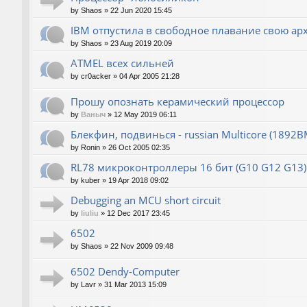
by
Shaos
»
22 Jun 2020 15:45
IBM отпустила в свободное плавание свою ар
by
Shaos
»
23 Aug 2019 20:09
ATMEL всех сильней
by
cr0acker
»
04 Apr 2005 21:28
Прошу опознать керамический процессор
by
Ваныч
»
12 May 2019 06:11
Блекфин, подвинься - russian Multicore (1892В
by
Ronin
»
26 Oct 2005 02:35
RL78 микроконтроллеры 16 бит (G10 G12 G13)
by
kuber
»
19 Apr 2018 09:02
Debugging an MCU short circuit
by
liuliu
»
12 Dec 2017 23:45
6502
by
Shaos
»
22 Nov 2009 09:48
6502 Dendy-Computer
by
Lavr
»
31 Mar 2013 15:09