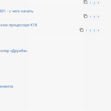
1
2
3
1 - с чего начать
1
2
3
ском процессоре К18
1
2
3
4
оллер «Дружба»
еляется