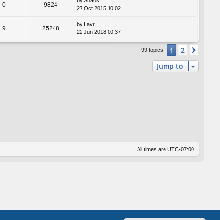
by
Shaos
0
9824
27 Oct 2015 10:02
by
Lavr
9
25248
22 Jun 2018 00:37
2
1
Next
99 topics
Jump to
All times are
UTC-07:00