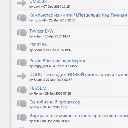
UM6538
by
Lavr
»
07 Dec 2014 10:15
Компьютер из книги Ч.Петцольда Код.Тайный
by
nuzhnoff
»
21 Mar 2014 22:03
TvVizer B/W
by
kuber
»
15 Apr 2017 14:14
ESP8266
by
Shaos
»
21 Dec 2015 19:46
Ретро-8битная периферия
by
angry_troll
»
04 Jan 2017 14:27
DODO - ещё один НОВЫЙ одноплатный компь
by
Shaos
»
27 Mar 2016 03:37
1865ВМ1
by
Ronin
»
29 Jun 2005 07:18
Однобитный процессор...
by
Yuri
»
10 Dec 2015 11:58
Виртуальные микроконтроллерные платфор
by
Yuri
»
08 Dec 2015 01:50