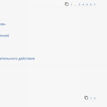
1
3
4
5
6
7
…
ив»
ения)
ательного действия
1
2