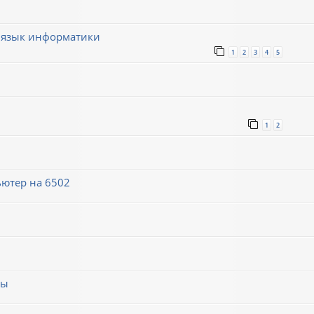
 язык информатики
1
2
3
4
5
1
2
ютер на 6502
мы