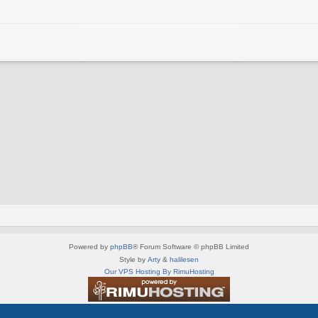
Powered by
phpBB
® Forum Software © phpBB Limited
Style by
Arty
&
halilesen
Our VPS Hosting By RimuHosting
This server is located in London data center