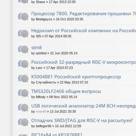
by
Shaos
»
17 Apr 2013 22:05
Процессор 7800. Редактирование прошивки 780
by
Betelgeyze
»
16 Oct 2020 03:35
Недокомп от Российской компании на Россий
by
SfS
»
07 Apr 2014 08:35
stm8
by
askfind
»
22 Jun 2020 05:14
Российский 32-разрядный RISC-V микроконтр
by
Lavr
»
17 Apr 2023 07:23
К5004ВЕ1 Российский криптопроцессор
by
Случайность
»
22 May 2013 07:10
TMS320LF2406 общие вопросы
by
Mifody
»
08 Nov 2022 05:14
USB логический анализатор 24M 8CH неопред
by
new40
»
13 Jul 2022 20:30
Отладчик SWD/JTAG для RISC-V на рассыпухе?
by
belfegor96
»
10 Jul 2022 12:59
PIC16x84 vs КР1878ВЕ1