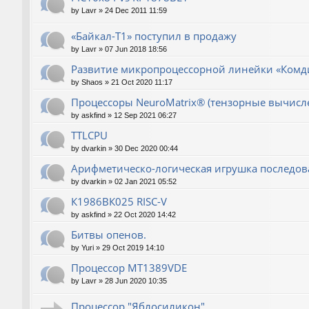
by
Lavr
»
24 Dec 2011 11:59
«Байкал-T1» поступил в продажу
by
Lavr
»
07 Jun 2018 18:56
Развитие микропроцессорной линейки «Комд
by
Shaos
»
21 Oct 2020 11:17
Процессоры NeuroMatrix® (тензорные вычисл
by
askfind
»
12 Sep 2021 06:27
TTLCPU
by
dvarkin
»
30 Dec 2020 00:44
Арифметическо-логическая игрушка последов
by
dvarkin
»
02 Jan 2021 05:52
К1986ВК025 RISC-V
by
askfind
»
22 Oct 2020 14:42
Битвы опенов.
by
Yuri
»
29 Oct 2019 14:10
Процессор MT1389VDE
by
Lavr
»
28 Jun 2020 10:35
Процессор "Яблосиликон"