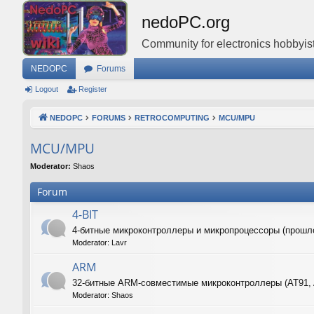
nedoPC.org
Community for electronics hobbyist
NEDOPC
Forums
Logout
Register
NEDOPC
FORUMS
RETROCOMPUTING
MCU/MPU
MCU/MPU
Moderator:
Shaos
Forum
4-BIT
4-битные микроконтроллеры и микропроцессоры (прошл
Moderator:
Lavr
ARM
32-битные ARM-совместимые микроконтроллеры (AT91,
Moderator:
Shaos