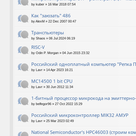
by
kuber
»
16 Mar 2018 07:54
Как "заюзать" 486
by
AlexM
»
22 Dec 2007 00:47
Транспьютеры
by
Shaos
»
06 Jul 2024 06:19
RISC-V
by
Odin P. Morgan
»
04 Jun 2015 23:32
Российский одноплатный компьютер "Репка П
by
Lavr
»
14 Apr 2023 16:21
MC14500 1 bit CPU
by
Lavr
»
30 Jun 2012 11:34
1-битный процессор микрокода на эмиттерно-
by
belfegor96
»
27 Oct 2022 15:29
Российский микроконтроллер MIK32 АМУР
by
Lavr
»
25 Mar 2023 02:49
National Semiconductor's HPC46003 (строим ко