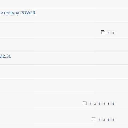
хитектуру POWER
1
2
М2,3).
1
2
3
4
5
6
1
2
3
4