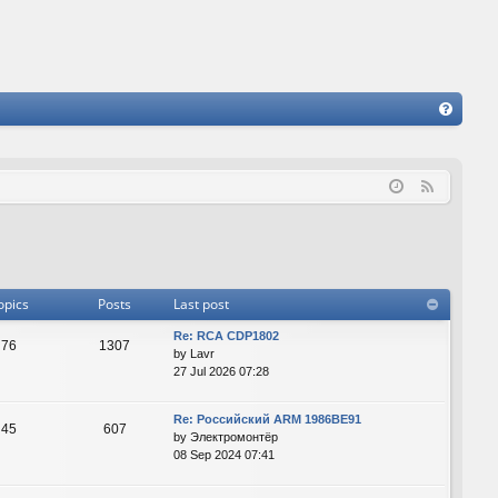
FA
Q
F
e
e
d
opics
Posts
Last post
Re: RCA CDP1802
76
1307
by
Lavr
27 Jul 2026 07:28
Re: Российский ARM 1986ВЕ91
45
607
by
Электромонтёр
08 Sep 2024 07:41