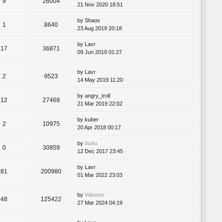
9
26004
21 Nov 2020 18:51
by
Shaos
1
8640
23 Aug 2019 20:18
by
Lavr
17
36871
09 Jun 2019 01:27
by
Lavr
2
9523
14 May 2019 11:20
by
angry_troll
12
27468
21 Mar 2019 22:02
by
kuber
2
10975
20 Apr 2018 00:17
by
liuliu
0
30859
12 Dec 2017 23:45
by
Lavr
81
200980
01 Mar 2022 23:03
by
Viktorrr
48
125422
27 Mar 2024 04:19