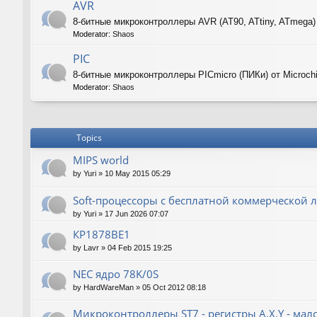
AVR
8-битные микроконтроллеры AVR (AT90, ATtiny, ATmega)
Moderator:
Shaos
PIC
8-битные микроконтроллеры PICmicro (ПИКи) от Microch
Moderator:
Shaos
Topics
MIPS world
by
Yuri
»
10 May 2015 05:29
Soft-процессоры с бесплатной коммерческой л
by
Yuri
»
17 Jun 2026 07:07
КР1878ВЕ1
by
Lavr
»
04 Feb 2015 19:25
NEC ядро 78K/0S
by
HardWareMan
»
05 Oct 2012 08:18
Микроконтроллеры ST7 - регистры A,X,Y - мал