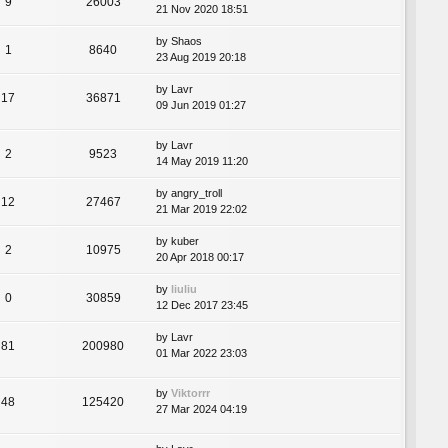
9
26003
21 Nov 2020 18:51
by
Shaos
1
8640
23 Aug 2019 20:18
by
Lavr
17
36871
09 Jun 2019 01:27
by
Lavr
2
9523
14 May 2019 11:20
by
angry_troll
12
27467
21 Mar 2019 22:02
by
kuber
2
10975
20 Apr 2018 00:17
by
liuliu
0
30859
12 Dec 2017 23:45
by
Lavr
81
200980
01 Mar 2022 23:03
by
Viktorrr
48
125420
27 Mar 2024 04:19