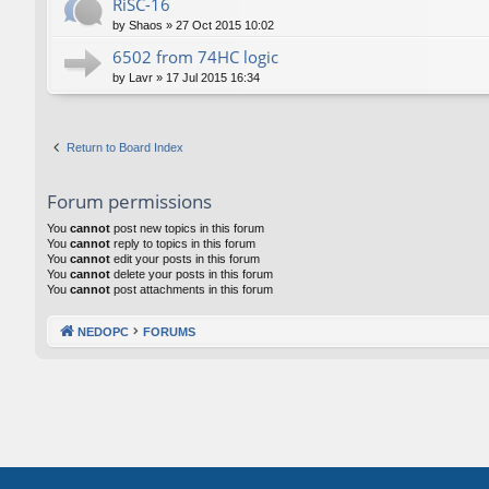
RiSC-16
by
Shaos
»
27 Oct 2015 10:02
6502 from 74HC logic
by
Lavr
»
17 Jul 2015 16:34
Return to Board Index
Forum permissions
You
cannot
post new topics in this forum
You
cannot
reply to topics in this forum
You
cannot
edit your posts in this forum
You
cannot
delete your posts in this forum
You
cannot
post attachments in this forum
NEDOPC
FORUMS