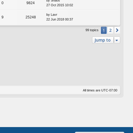
by
Shaos
0
9824
27 Oct 2015 10:02
by
Lavr
9
25248
22 Jun 2018 00:37
2
1
Next
99 topics
Jump to
All times are
UTC-07:00