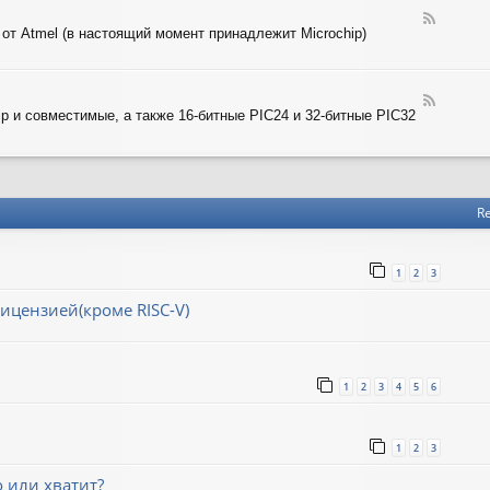
-
T
F
A
 от Atmel (в настоящий момент принадлежит Microchip)
e
R
e
M
d
-
F
A
ip и совместимые, а также 16-битные PIC24 и 32-битные PIC32
e
V
e
R
d
-
P
I
Re
C
1
2
3
ицензией(кроме RISC-V)
1
2
3
4
5
6
1
2
3
о или хватит?