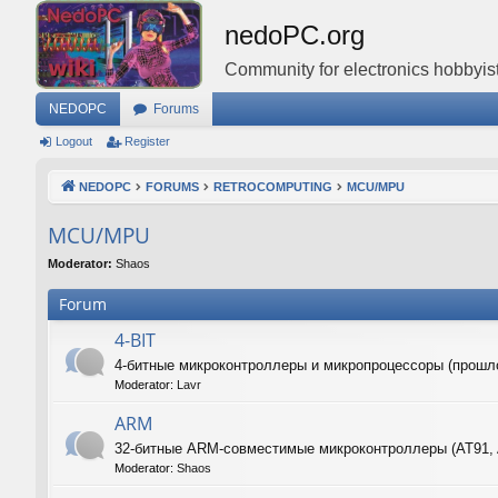
nedoPC.org
Community for electronics hobbyist
NEDOPC
Forums
Logout
Register
NEDOPC
FORUMS
RETROCOMPUTING
MCU/MPU
MCU/MPU
Moderator:
Shaos
Forum
4-BIT
4-битные микроконтроллеры и микропроцессоры (прошл
Moderator:
Lavr
ARM
32-битные ARM-совместимые микроконтроллеры (AT91,
Moderator:
Shaos