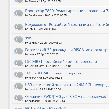
by
Shaos
»
17 Apr 2013 22:05
Процессор 7800. Редактирование прошивки 780
by
Betelgeyze
»
16 Oct 2020 03:35
Недокомп от Российской компании на Россий
by
SfS
»
07 Apr 2014 08:35
stm8
by
askfind
»
22 Jun 2020 05:14
Российский 32-разрядный RISC-V микроконтр
by
Lavr
»
17 Apr 2023 07:23
К5004ВЕ1 Российский криптопроцессор
by
Случайность
»
22 May 2013 07:10
TMS320LF2406 общие вопросы
by
Mifody
»
08 Nov 2022 05:14
USB логический анализатор 24M 8CH неопред
by
new40
»
13 Jul 2022 20:30
Отладчик SWD/JTAG для RISC-V на рассыпухе?
by
belfegor96
»
10 Jul 2022 12:59
PIC16x84 vs КР1878ВЕ1