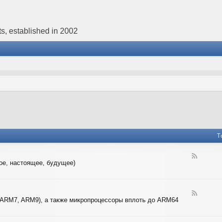
s, established in 2002
T
F
ое, настоящее, будущее)
e
e
d
-
F
4
 ARM7, ARM9), а также микропроцессоры вплоть до ARM64
e
-
e
B
d
I