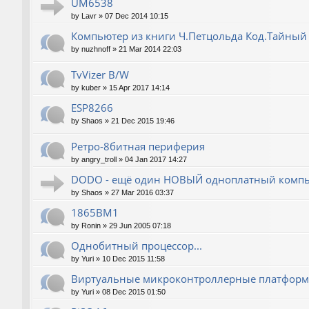
UM6538
by
Lavr
»
07 Dec 2014 10:15
Компьютер из книги Ч.Петцольда Код.Тайный
by
nuzhnoff
»
21 Mar 2014 22:03
TvVizer B/W
by
kuber
»
15 Apr 2017 14:14
ESP8266
by
Shaos
»
21 Dec 2015 19:46
Ретро-8битная периферия
by
angry_troll
»
04 Jan 2017 14:27
DODO - ещё один НОВЫЙ одноплатный компь
by
Shaos
»
27 Mar 2016 03:37
1865ВМ1
by
Ronin
»
29 Jun 2005 07:18
Однобитный процессор...
by
Yuri
»
10 Dec 2015 11:58
Виртуальные микроконтроллерные платфор
by
Yuri
»
08 Dec 2015 01:50