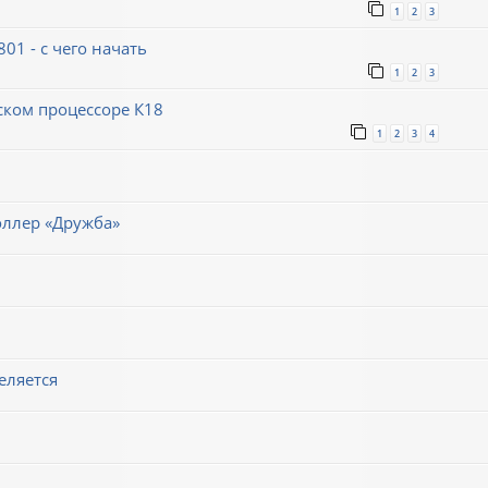
1
2
3
1 - с чего начать
1
2
3
ском процессоре К18
1
2
3
4
оллер «Дружба»
еляется