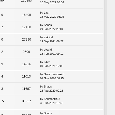
90
126883
16 May 2022 05:56
by
Lavr
9
16495
15 May 2022 03:25
by
Shaos
7
17450
24 Jan 2022 20:04
by
askfind
0
27990
12 Sep 2021 06:27
by
dvarkin
2
9509
18 Feb 2021 09:12
by
Lavr
9
14926
04 Jan 2021 12:02
by
Электромонтёр
4
11013
07 Nov 2020 06:25
by
Shaos
3
11687
28 Aug 2020 09:28
by
Konstantin18
15
31957
30 Jun 2020 13:46
by
Shaos