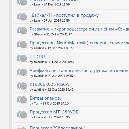
by
Lavr
»
24 Dec 2011 11:59
«Байкал-T1» поступил в продажу
by
Lavr
»
07 Jun 2018 18:56
Развитие микропроцессорной линейки «Комд
by
Shaos
»
21 Oct 2020 11:17
Процессоры NeuroMatrix® (тензорные вычисл
by
askfind
»
12 Sep 2021 06:27
TTLCPU
by
dvarkin
»
30 Dec 2020 00:44
Арифметическо-логическая игрушка последов
by
dvarkin
»
02 Jan 2021 05:52
К1986ВК025 RISC-V
by
askfind
»
22 Oct 2020 14:42
Битвы опенов.
by
Yuri
»
29 Oct 2019 14:10
Процессор MT1389VDE
by
Lavr
»
28 Jun 2020 10:35
Процессор "Яблосиликон"