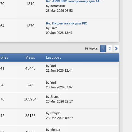
Re: ARDUINO контроллер для AT…
70
1319
by
seramirun
25 Mar 2026 05:53
Re: Пишем на сях для PIC
64
1370
by
Lavr
09 Jun 2026 13:41
2
1
Next
99 topics
plies
Views
Last post
by
Yuri
41
45448
21 Jun 2026 12:44
by
Yuri
4
245
20 Jun 2026 07:02
by
Shaos
76
105954
23 Mar 2026 22:17
by
ra3qdp
42
85188
26 Dec 2025 09:37
by
Mondx