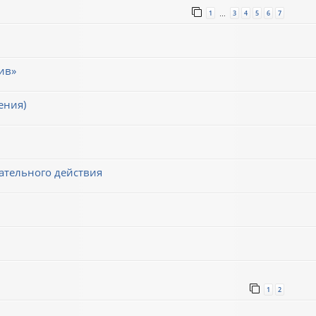
1
3
4
5
6
7
…
ив»
ения)
ательного действия
1
2