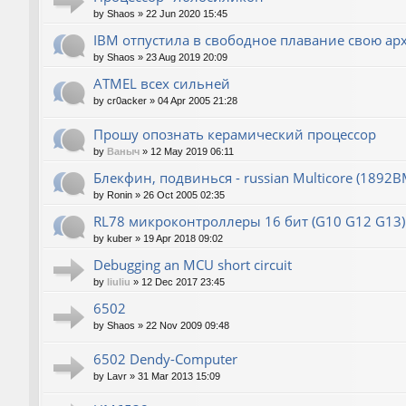
by
Shaos
»
22 Jun 2020 15:45
IBM отпустила в свободное плавание свою ар
by
Shaos
»
23 Aug 2019 20:09
ATMEL всех сильней
by
cr0acker
»
04 Apr 2005 21:28
Прошу опознать керамический процессор
by
Ваныч
»
12 May 2019 06:11
Блекфин, подвинься - russian Multicore (1892В
by
Ronin
»
26 Oct 2005 02:35
RL78 микроконтроллеры 16 бит (G10 G12 G13)
by
kuber
»
19 Apr 2018 09:02
Debugging an MCU short circuit
by
liuliu
»
12 Dec 2017 23:45
6502
by
Shaos
»
22 Nov 2009 09:48
6502 Dendy-Computer
by
Lavr
»
31 Mar 2013 15:09