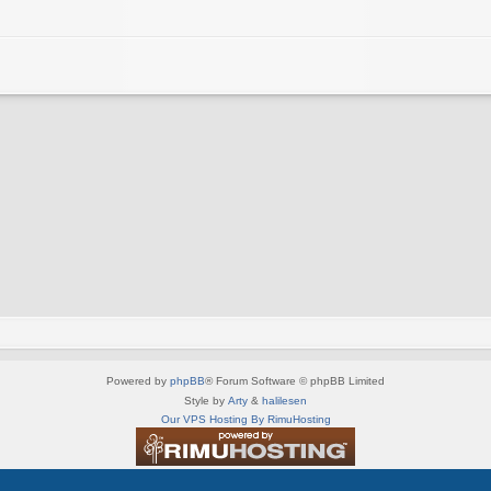
Powered by
phpBB
® Forum Software © phpBB Limited
Style by
Arty
&
halilesen
Our VPS Hosting By RimuHosting
This server is located in London data center