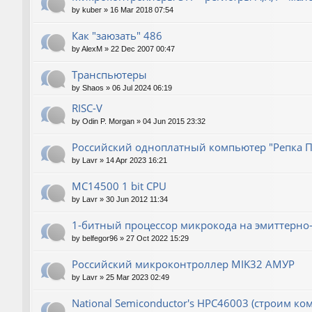
by
kuber
»
16 Mar 2018 07:54
Как "заюзать" 486
by
AlexM
»
22 Dec 2007 00:47
Транспьютеры
by
Shaos
»
06 Jul 2024 06:19
RISC-V
by
Odin P. Morgan
»
04 Jun 2015 23:32
Российский одноплатный компьютер "Репка П
by
Lavr
»
14 Apr 2023 16:21
MC14500 1 bit CPU
by
Lavr
»
30 Jun 2012 11:34
1-битный процессор микрокода на эмиттерно-
by
belfegor96
»
27 Oct 2022 15:29
Российский микроконтроллер MIK32 АМУР
by
Lavr
»
25 Mar 2023 02:49
National Semiconductor's HPC46003 (строим ко