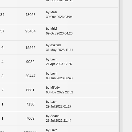
07 Dec 2023 02:12
by
Mildi
34
43053
30 Oct 2023 03:04
by
MrM
57
93484
09 Oct 2023 04:26
by
askfind
6
15565
31 May 2023 11:41
by
Lavr
4
9032
21 Apr 2023 12:26
by
Lavr
3
20447
09 Jan 2023 06:48
by
Mifody
2
6681
08 Nov 2022 22:52
by
Lavr
1
7130
29 Jul 2022 01:17
by
Shaos
1
7669
28 Jul 2022 21:44
by
Lavr