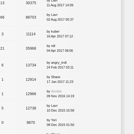
by
Lavr
13
30375
11 Aug 2017 14:09
by
Lavr
66
88703
02 Aug 2017 05:37
by
kuber
3
11114
16 Apr 2017 07:12
by
ntil
21
35968
04 Apr 2017 08:06
by
angry_troll
6
13734
24 Feb 2017 03:11
by
Shaos
1
12914
17 Jan 2017 11:23
by
Xorder
1
12966
09 Nov 2016 14:19
by
Lavr
5
12738
10 Dec 2015 15:58
by
Yuri
0
9870
08 Dec 2015 01:50