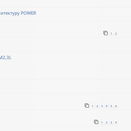
хитектуру POWER
1
2
М2,3).
1
2
3
4
5
6
1
2
3
4