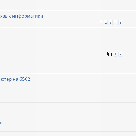
 язык информатики
1
2
3
4
5
1
2
ютер на 6502
мы