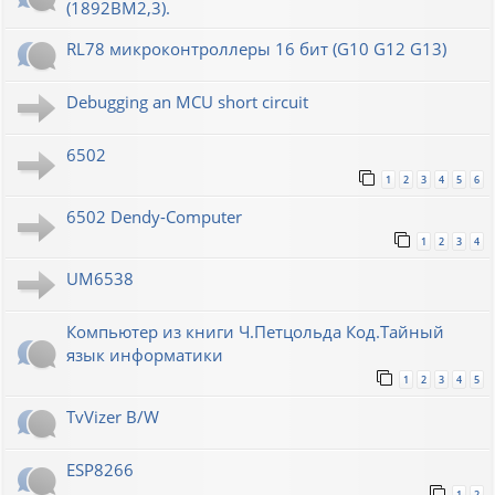
(1892ВМ2,3).
RL78 микроконтроллеры 16 бит (G10 G12 G13)
Debugging an MCU short circuit
6502
1
2
3
4
5
6
6502 Dendy-Computer
1
2
3
4
UM6538
Компьютер из книги Ч.Петцольда Код.Тайный
язык информатики
1
2
3
4
5
TvVizer B/W
ESP8266
1
2