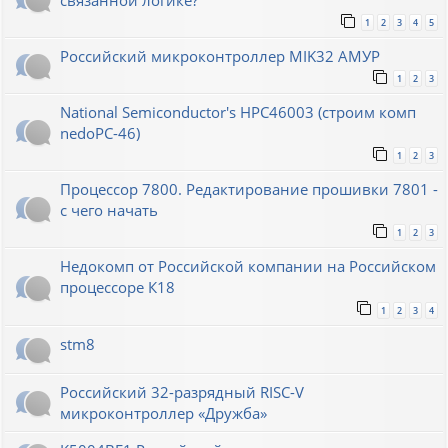
связанной логике?
1
2
3
4
5
Российский микроконтроллер MIK32 АМУР
1
2
3
National Semiconductor's HPC46003 (строим комп
nedoPC-46)
1
2
3
Процессор 7800. Редактирование прошивки 7801 -
с чего начать
1
2
3
Недокомп от Российской компании на Российском
процессоре К18
1
2
3
4
stm8
Российский 32-разрядный RISC-V
микроконтроллер «Дружба»