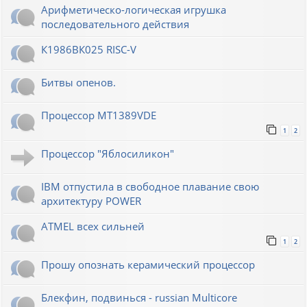
Арифметическо-логическая игрушка
последовательного действия
К1986ВК025 RISC-V
Битвы опенов.
Процессор MT1389VDE
1
2
Процессор "Яблосиликон"
IBM отпустила в свободное плавание свою
архитектуру POWER
ATMEL всех сильней
1
2
Прошу опознать керамический процессор
Блекфин, подвинься - russian Multicore