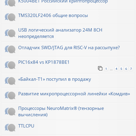
К5004ВЕ1 Российский криптопроцессор
TMS320LF2406 общие вопросы
USB логический анализатор 24M 8CH
неопределяется
Отладчик SWD/JTAG для RISC-V на рассыпухе?
PIC16x84 vs КР1878ВЕ1
1
4
5
6
7
…
«Байкал-T1» поступил в продажу
Развитие микропроцессорной линейки «Комдив»
Процессоры NeuroMatrix® (тензорные
вычисления)
TTLCPU