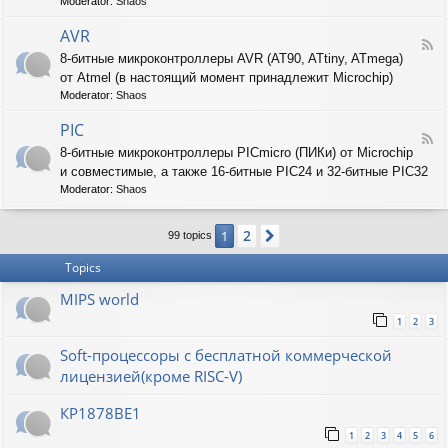
T
Moderator:
Shaos
-
A
AVR
F
R
8-битные микроконтроллеры AVR (AT90, ATtiny, ATmega)
e
M
от Atmel (в настоящий момент принадлежит Microchip)
e
d
Moderator:
Shaos
-
A
PIC
F
V
8-битные микроконтроллеры PICmicro (ПИКи) от Microchip
e
R
и совместимые, а также 16-битные PIC24 и 32-битные PIC32
e
d
Moderator:
Shaos
-
P
2
1
Next
I
99 topics
C
Topics
MIPS world
1
2
3
Soft-процессоры с бесплатной коммерческой
лицензией(кроме RISC-V)
КР1878ВЕ1
1
2
3
4
5
6