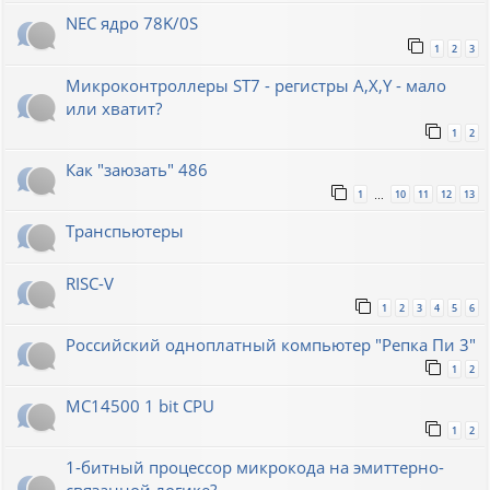
NEC ядро 78K/0S
1
2
3
Микроконтроллеры ST7 - регистры A,X,Y - мало
или хватит?
1
2
Как "заюзать" 486
1
10
11
12
13
…
Транспьютеры
RISC-V
1
2
3
4
5
6
Российский одноплатный компьютер "Репка Пи 3"
1
2
MC14500 1 bit CPU
1
2
1-битный процессор микрокода на эмиттерно-