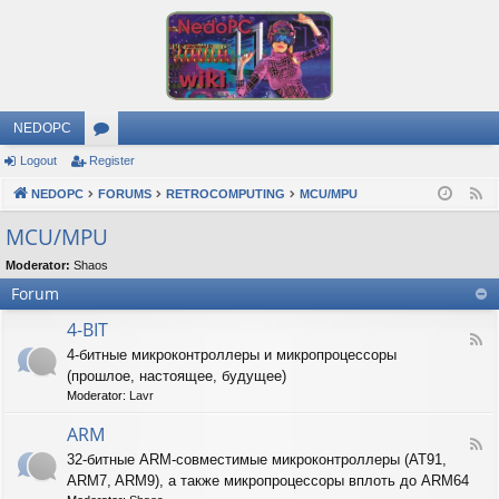
NEDOPC
Logout
Register
or
NEDOPC
u
FORUMS
RETROCOMPUTING
MCU/MPU
F
e
m
MCU/MPU
e
s
Moderator:
Shaos
d
Forum
4-BIT
F
4-битные микроконтроллеры и микропроцессоры
e
(прошлое, настоящее, будущее)
e
d
Moderator:
Lavr
-
4
ARM
F
-
32-битные ARM-совместимые микроконтроллеры (AT91,
e
B
ARM7, ARM9), а также микропроцессоры вплоть до ARM64
e
I
d