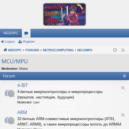
NEDOPC
Logout
Register
or
NEDOPC
u
FORUMS
RETROCOMPUTING
MCU/MPU
F
e
m
MCU/MPU
e
s
Moderator:
Shaos
d
Forum
4-BIT
F
4-битные микроконтроллеры и микропроцессоры
e
(прошлое, настоящее, будущее)
e
d
Moderator:
Lavr
-
4
ARM
F
-
32-битные ARM-совместимые микроконтроллеры (AT91,
e
B
ARM7, ARM9), а также микропроцессоры вплоть до ARM64
e
I
d