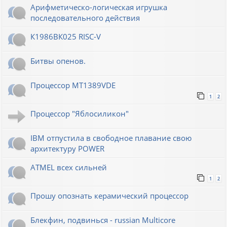
Арифметическо-логическая игрушка
последовательного действия
К1986ВК025 RISC-V
Битвы опенов.
Процессор MT1389VDE
1
2
Процессор "Яблосиликон"
IBM отпустила в свободное плавание свою
архитектуру POWER
ATMEL всех сильней
1
2
Прошу опознать керамический процессор
Блекфин, подвинься - russian Multicore