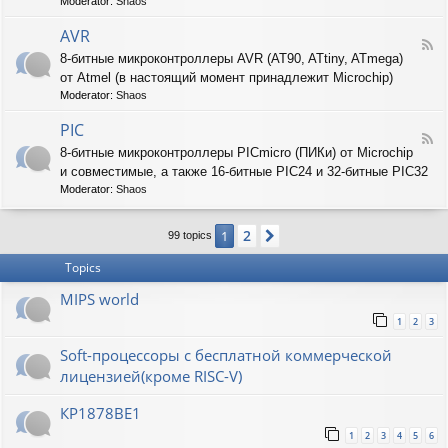
T
Moderator:
Shaos
-
A
AVR
F
R
8-битные микроконтроллеры AVR (AT90, ATtiny, ATmega)
e
M
от Atmel (в настоящий момент принадлежит Microchip)
e
d
Moderator:
Shaos
-
A
PIC
F
V
8-битные микроконтроллеры PICmicro (ПИКи) от Microchip
e
R
и совместимые, а также 16-битные PIC24 и 32-битные PIC32
e
d
Moderator:
Shaos
-
P
2
1
Next
I
99 topics
C
Topics
MIPS world
1
2
3
Soft-процессоры с бесплатной коммерческой
лицензией(кроме RISC-V)
КР1878ВЕ1
1
2
3
4
5
6