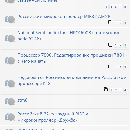
связанной логике?
1
2
3
4
5
Российский микроконтроллер MIK32 АМУР
1
2
3
National Semiconductor's HPC46003 (строим комп
nedoPC-46)
1
2
3
Процессор 7800. Редактирование прошивки 7801 -
с чего начать
1
2
3
Недокомп от Российской компании на Российском
процессоре К18
1
2
3
4
stm8
Российский 32-разрядный RISC-V
микроконтроллер «Дружба»