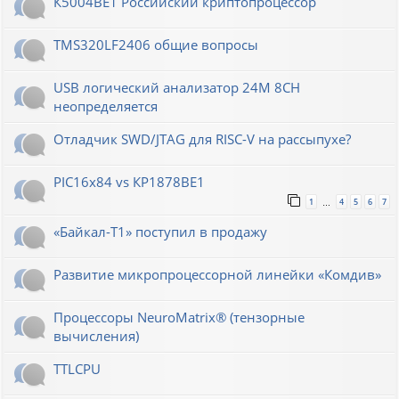
К5004ВЕ1 Российский криптопроцессор
TMS320LF2406 общие вопросы
USB логический анализатор 24M 8CH
неопределяется
Отладчик SWD/JTAG для RISC-V на рассыпухе?
PIC16x84 vs КР1878ВЕ1
1
4
5
6
7
…
«Байкал-T1» поступил в продажу
Развитие микропроцессорной линейки «Комдив»
Процессоры NeuroMatrix® (тензорные
вычисления)
TTLCPU