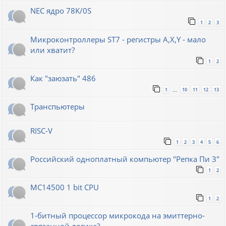
NEC ядро 78K/0S
1
2
3
Микроконтроллеры ST7 - регистры A,X,Y - мало
или хватит?
1
2
Как "заюзать" 486
1
10
11
12
13
…
Транспьютеры
RISC-V
1
2
3
4
5
6
Российский одноплатный компьютер "Репка Пи 3"
1
2
MC14500 1 bit CPU
1
2
1-битный процессор микрокода на эмиттерно-