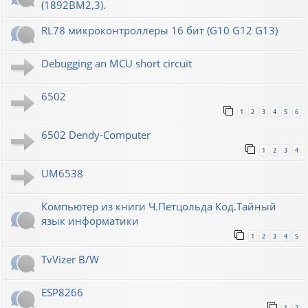
(1892ВМ2,3).
RL78 микроконтроллеры 16 бит (G10 G12 G13)
Debugging an MCU short circuit
6502
1
2
3
4
5
6
6502 Dendy-Computer
1
2
3
4
UM6538
Компьютер из книги Ч.Петцольда Код.Тайный
язык информатики
1
2
3
4
5
TvVizer B/W
ESP8266
1
2