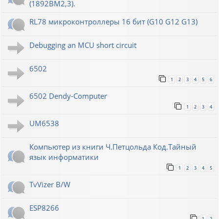
(1892ВМ2,3).
RL78 микроконтроллеры 16 бит (G10 G12 G13)
Debugging an MCU short circuit
6502
1
2
3
4
5
6
6502 Dendy-Computer
1
2
3
4
UM6538
Компьютер из книги Ч.Петцольда Код.Тайный
язык информатики
1
2
3
4
5
TvVizer B/W
ESP8266
1
2