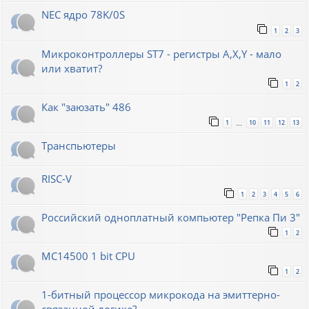
NEC ядро 78K/0S
1
2
3
Микроконтроллеры ST7 - регистры A,X,Y - мало
или хватит?
1
2
Как "заюзать" 486
1
10
11
12
13
…
Транспьютеры
RISC-V
1
2
3
4
5
6
Российский одноплатный компьютер "Репка Пи 3"
1
2
MC14500 1 bit CPU
1
2
1-битный процессор микрокода на эмиттерно-