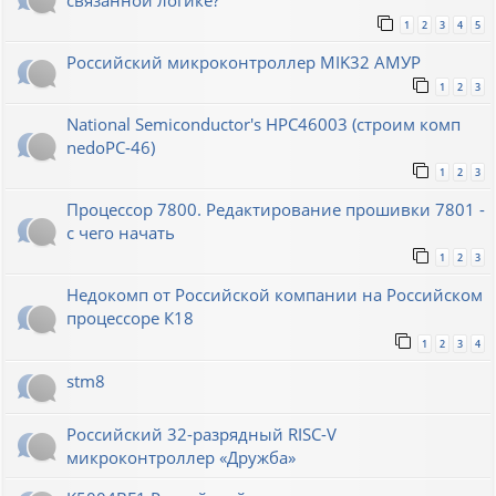
связанной логике?
1
2
3
4
5
Российский микроконтроллер MIK32 АМУР
1
2
3
National Semiconductor's HPC46003 (строим комп
nedoPC-46)
1
2
3
Процессор 7800. Редактирование прошивки 7801 -
с чего начать
1
2
3
Недокомп от Российской компании на Российском
процессоре К18
1
2
3
4
stm8
Российский 32-разрядный RISC-V
микроконтроллер «Дружба»