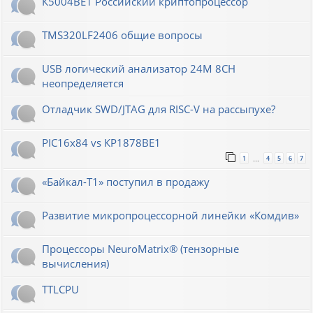
К5004ВЕ1 Российский криптопроцессор
TMS320LF2406 общие вопросы
USB логический анализатор 24M 8CH
неопределяется
Отладчик SWD/JTAG для RISC-V на рассыпухе?
PIC16x84 vs КР1878ВЕ1
1
4
5
6
7
…
«Байкал-T1» поступил в продажу
Развитие микропроцессорной линейки «Комдив»
Процессоры NeuroMatrix® (тензорные
вычисления)
TTLCPU