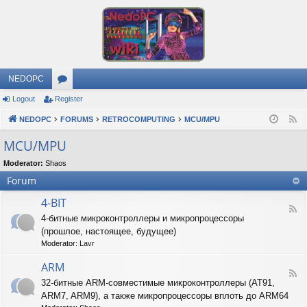
NEDOPC
Logout
Register
or
NEDOPC
u
FORUMS
RETROCOMPUTING
MCU/MPU
F
e
m
MCU/MPU
e
s
Moderator:
Shaos
d
Forum
4-BIT
F
4-битные микроконтроллеры и микропроцессоры
e
(прошлое, настоящее, будущее)
e
d
Moderator:
Lavr
-
4
ARM
F
-
32-битные ARM-совместимые микроконтроллеры (AT91,
e
B
ARM7, ARM9), а также микропроцессоры вплоть до ARM64
e
I
d