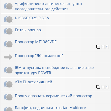
Арифметическо-логическая игрушка
последовательного действия
К1986ВК025 RISC-V
Битвы опенов.
Процессор MT1389VDE
1
2
Процессор "Яблосиликон"
IBM отпустила в свободное плавание свою
архитектуру POWER
ATMEL всех сильней
1
2
Прошу опознать керамический процессор
Блекфин, подвинься - russian Multicore