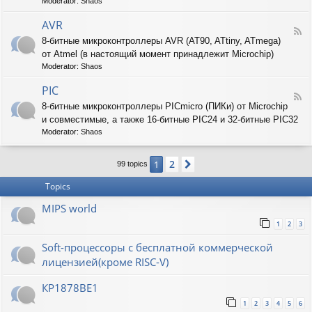
T
Moderator:
Shaos
-
A
AVR
F
R
8-битные микроконтроллеры AVR (AT90, ATtiny, ATmega)
e
M
от Atmel (в настоящий момент принадлежит Microchip)
e
d
Moderator:
Shaos
-
A
PIC
F
V
8-битные микроконтроллеры PICmicro (ПИКи) от Microchip
e
R
и совместимые, а также 16-битные PIC24 и 32-битные PIC32
e
d
Moderator:
Shaos
-
P
2
1
Next
I
99 topics
C
Topics
MIPS world
1
2
3
Soft-процессоры с бесплатной коммерческой
лицензией(кроме RISC-V)
КР1878ВЕ1
1
2
3
4
5
6