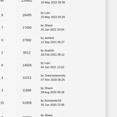
90
126902
16 May 2022 05:56
by
Lavr
9
16495
15 May 2022 03:25
by
Shaos
7
17450
24 Jan 2022 20:04
by
askfind
0
27992
12 Sep 2021 06:27
by
dvarkin
2
9512
18 Feb 2021 09:12
by
Lavr
9
14926
04 Jan 2021 12:02
by
Электромонтёр
4
11013
07 Nov 2020 06:25
by
Shaos
3
11688
28 Aug 2020 09:28
by
Konstantin18
15
31959
30 Jun 2020 13:46
by
Shaos