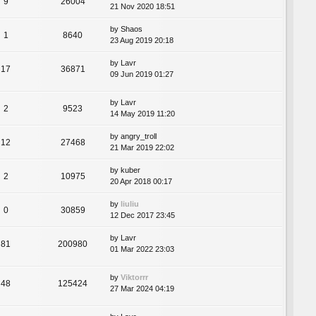
9
26004
21 Nov 2020 18:51
by
Shaos
1
8640
23 Aug 2019 20:18
by
Lavr
17
36871
09 Jun 2019 01:27
by
Lavr
2
9523
14 May 2019 11:20
by
angry_troll
12
27468
21 Mar 2019 22:02
by
kuber
2
10975
20 Apr 2018 00:17
by
liuliu
0
30859
12 Dec 2017 23:45
by
Lavr
81
200980
01 Mar 2022 23:03
by
Viktorrr
48
125424
27 Mar 2024 04:19