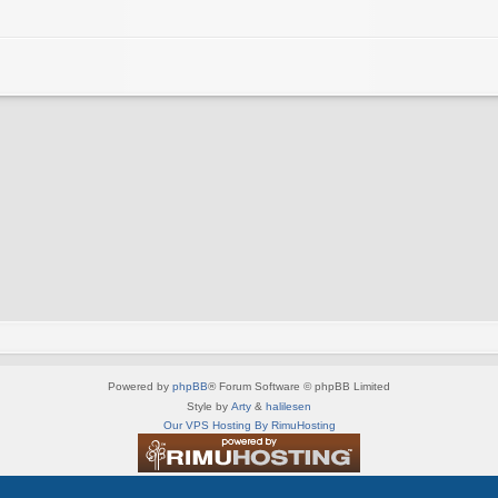
Powered by
phpBB
® Forum Software © phpBB Limited
Style by
Arty
&
halilesen
Our VPS Hosting By RimuHosting
This server is located in London data center