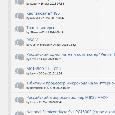
by
kuber
»
16 Mar 2018 07:54
Как "заюзать" 486
by
AlexM
»
22 Dec 2007 00:47
Транспьютеры
by
Shaos
»
06 Jul 2024 06:19
RISC-V
by
Odin P. Morgan
»
04 Jun 2015 23:32
Российский одноплатный компьютер "Репка П
by
Lavr
»
14 Apr 2023 16:21
MC14500 1 bit CPU
by
Lavr
»
30 Jun 2012 11:34
1-битный процессор микрокода на эмиттерно-
by
belfegor96
»
27 Oct 2022 15:29
Российский микроконтроллер MIK32 АМУР
by
Lavr
»
25 Mar 2023 02:49
National Semiconductor's HPC46003 (строим ко