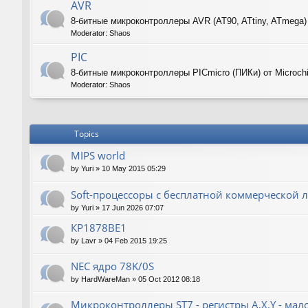
AVR
8-битные микроконтроллеры AVR (AT90, ATtiny, ATmega)
Moderator:
Shaos
PIC
8-битные микроконтроллеры PICmicro (ПИКи) от Microch
Moderator:
Shaos
Topics
MIPS world
by
Yuri
»
10 May 2015 05:29
Soft-процессоры с бесплатной коммерческой л
by
Yuri
»
17 Jun 2026 07:07
КР1878ВЕ1
by
Lavr
»
04 Feb 2015 19:25
NEC ядро 78K/0S
by
HardWareMan
»
05 Oct 2012 08:18
Микроконтроллеры ST7 - регистры A,X,Y - мал