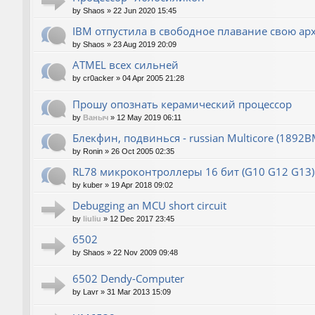
by
Shaos
»
22 Jun 2020 15:45
IBM отпустила в свободное плавание свою ар
by
Shaos
»
23 Aug 2019 20:09
ATMEL всех сильней
by
cr0acker
»
04 Apr 2005 21:28
Прошу опознать керамический процессор
by
Ваныч
»
12 May 2019 06:11
Блекфин, подвинься - russian Multicore (1892В
by
Ronin
»
26 Oct 2005 02:35
RL78 микроконтроллеры 16 бит (G10 G12 G13)
by
kuber
»
19 Apr 2018 09:02
Debugging an MCU short circuit
by
liuliu
»
12 Dec 2017 23:45
6502
by
Shaos
»
22 Nov 2009 09:48
6502 Dendy-Computer
by
Lavr
»
31 Mar 2013 15:09