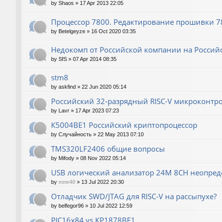
by
Shaos
»
17 Apr 2013 22:05
Процессор 7800. Редактирование прошивки 780
by
Betelgeyze
»
16 Oct 2020 03:35
Недокомп от Российской компании на Россий
by
SfS
»
07 Apr 2014 08:35
stm8
by
askfind
»
22 Jun 2020 05:14
Российский 32-разрядный RISC-V микроконтр
by
Lavr
»
17 Apr 2023 07:23
К5004ВЕ1 Российский криптопроцессор
by
Случайность
»
22 May 2013 07:10
TMS320LF2406 общие вопросы
by
Mifody
»
08 Nov 2022 05:14
USB логический анализатор 24M 8CH неопред
by
new40
»
13 Jul 2022 20:30
Отладчик SWD/JTAG для RISC-V на рассыпухе?
by
belfegor96
»
10 Jul 2022 12:59
PIC16x84 vs КР1878ВЕ1