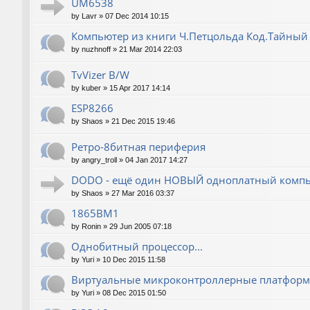
UM6538
by
Lavr
»
07 Dec 2014 10:15
Компьютер из книги Ч.Петцольда Код.Тайный
by
nuzhnoff
»
21 Mar 2014 22:03
TvVizer B/W
by
kuber
»
15 Apr 2017 14:14
ESP8266
by
Shaos
»
21 Dec 2015 19:46
Ретро-8битная периферия
by
angry_troll
»
04 Jan 2017 14:27
DODO - ещё один НОВЫЙ одноплатный компь
by
Shaos
»
27 Mar 2016 03:37
1865ВМ1
by
Ronin
»
29 Jun 2005 07:18
Однобитный процессор...
by
Yuri
»
10 Dec 2015 11:58
Виртуальные микроконтроллерные платфор
by
Yuri
»
08 Dec 2015 01:50