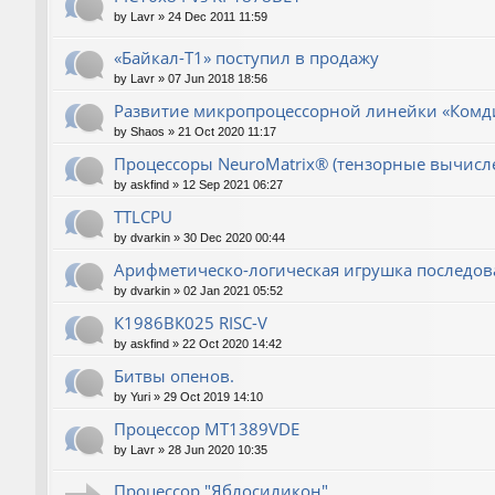
by
Lavr
»
24 Dec 2011 11:59
«Байкал-T1» поступил в продажу
by
Lavr
»
07 Jun 2018 18:56
Развитие микропроцессорной линейки «Комд
by
Shaos
»
21 Oct 2020 11:17
Процессоры NeuroMatrix® (тензорные вычисл
by
askfind
»
12 Sep 2021 06:27
TTLCPU
by
dvarkin
»
30 Dec 2020 00:44
Арифметическо-логическая игрушка последов
by
dvarkin
»
02 Jan 2021 05:52
К1986ВК025 RISC-V
by
askfind
»
22 Oct 2020 14:42
Битвы опенов.
by
Yuri
»
29 Oct 2019 14:10
Процессор MT1389VDE
by
Lavr
»
28 Jun 2020 10:35
Процессор "Яблосиликон"