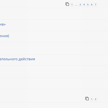
1
3
4
5
6
7
…
ив»
ения)
ательного действия
1
2