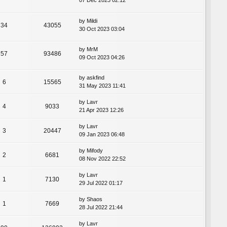
07 Dec 2023 02:12
by
Mildi
34
43055
30 Oct 2023 03:04
by
MrM
57
93486
09 Oct 2023 04:26
by
askfind
6
15565
31 May 2023 11:41
by
Lavr
4
9033
21 Apr 2023 12:26
by
Lavr
3
20447
09 Jan 2023 06:48
by
Mifody
2
6681
08 Nov 2022 22:52
by
Lavr
1
7130
29 Jul 2022 01:17
by
Shaos
1
7669
28 Jul 2022 21:44
by
Lavr