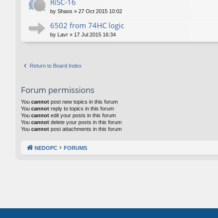
RiSC-16
by
Shaos
»
27 Oct 2015 10:02
6502 from 74HC logic
by
Lavr
»
17 Jul 2015 16:34
Return to Board Index
Forum permissions
You
cannot
post new topics in this forum
You
cannot
reply to topics in this forum
You
cannot
edit your posts in this forum
You
cannot
delete your posts in this forum
You
cannot
post attachments in this forum
NEDOPC
FORUMS