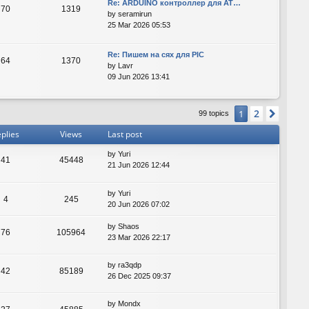
Re: ARDUINO контроллер для AT…
70
1319
by
seramirun
25 Mar 2026 05:53
Re: Пишем на сях для PIC
64
1370
by
Lavr
09 Jun 2026 13:41
2
1
Next
99 topics
plies
Views
Last post
by
Yuri
41
45448
21 Jun 2026 12:44
by
Yuri
4
245
20 Jun 2026 07:02
by
Shaos
76
105964
23 Mar 2026 22:17
by
ra3qdp
42
85189
26 Dec 2025 09:37
by
Mondx