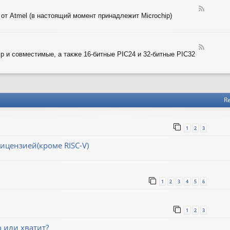
-
T
F
A
 от Atmel (в настоящий момент принадлежит Microchip)
e
R
e
M
d
-
F
A
ip и совместимые, а также 16-битные PIC24 и 32-битные PIC32
e
V
e
R
d
-
P
I
Re
C
1
2
3
ицензией(кроме RISC-V)
1
2
3
4
5
6
1
2
3
о или хватит?