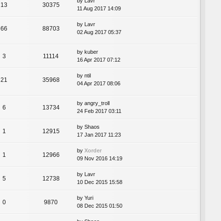
by
Lavr
13
30375
11 Aug 2017 14:09
by
Lavr
66
88703
02 Aug 2017 05:37
by
kuber
3
11114
16 Apr 2017 07:12
by
ntil
21
35968
04 Apr 2017 08:06
by
angry_troll
6
13734
24 Feb 2017 03:11
by
Shaos
1
12915
17 Jan 2017 11:23
by
Xorder
1
12966
09 Nov 2016 14:19
by
Lavr
5
12738
10 Dec 2015 15:58
by
Yuri
0
9870
08 Dec 2015 01:50