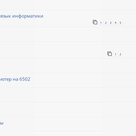
 язык информатики
1
2
3
4
5
1
2
ютер на 6502
мы