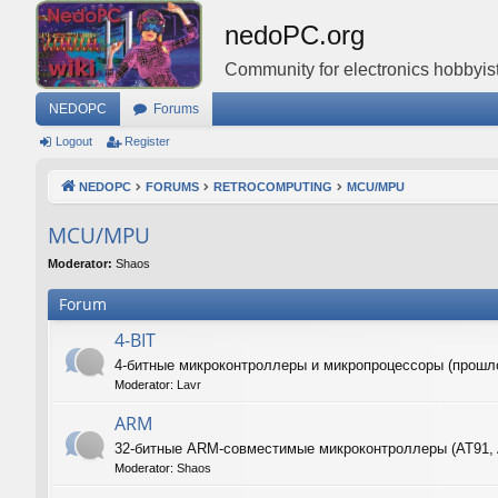
nedoPC.org
Community for electronics hobbyist
NEDOPC
Forums
Logout
Register
NEDOPC
FORUMS
RETROCOMPUTING
MCU/MPU
MCU/MPU
Moderator:
Shaos
Forum
4-BIT
4-битные микроконтроллеры и микропроцессоры (прошл
Moderator:
Lavr
ARM
32-битные ARM-совместимые микроконтроллеры (AT91,
Moderator:
Shaos