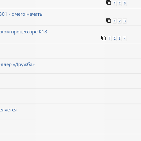
1
2
3
1 - с чего начать
1
2
3
ском процессоре К18
1
2
3
4
оллер «Дружба»
еляется