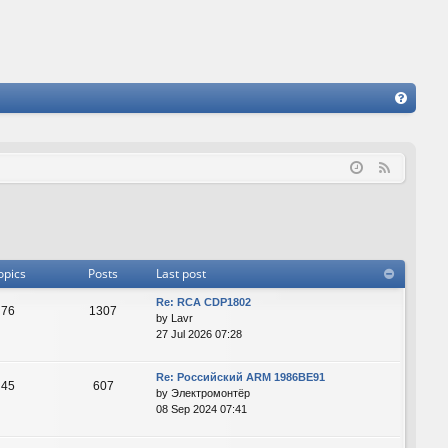
FA
Q
F
e
e
d
opics
Posts
Last post
Re: RCA CDP1802
76
1307
by
Lavr
27 Jul 2026 07:28
Re: Российский ARM 1986ВЕ91
45
607
by
Электромонтёр
08 Sep 2024 07:41