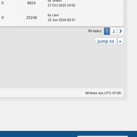
by
Shaos
0
9824
27 Oct 2015 10:02
by
Lavr
9
25248
22 Jun 2018 00:37
2
1
Next
99 topics
Jump to
All times are
UTC-07:00