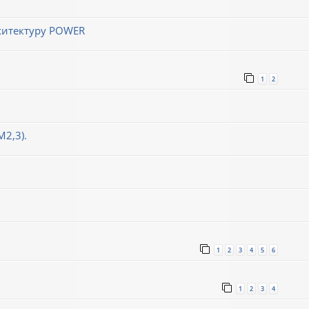
хитектуру POWER
1
2
М2,3).
1
2
3
4
5
6
1
2
3
4