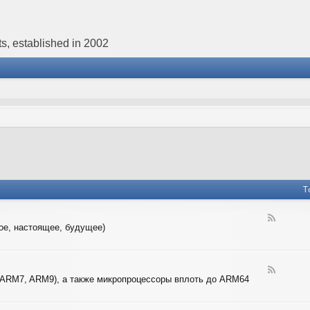
s, established in 2002
T
F
ое, настоящее, будущее)
e
e
d
-
F
4
 ARM7, ARM9), а также микропроцессоры вплоть до ARM64
e
-
e
B
d
I