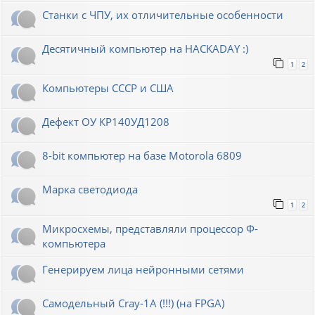
Станки с ЧПУ, их отличительные особенности
Десятичный компьютер на HACKADAY :)
1
2
Компьютеры СССР и США
Дефект ОУ КР140УД1208
8-bit компьютер на базе Motorola 6809
Марка светодиода
1
2
Микросхемы, представляли процессор Ф-
компьютера
Генерируем лица нейронными сетями
Cамодельный Cray-1A (!!!) (на FPGA)