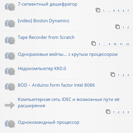
7-сегментный дешифратор
1
4
5
6
7
…
[video] Boston Dynamics
1
2
Tape Recorder from Scratch
1
9
10
11
12
…
Одноразовые вейпы... с крутым процессором
Недокомпьютер КК0.0
1
2
3
8OD – Arduino form factor Intel 8086
Компьютерная сеть IDEC и возможные пути её
расширения
1
2
3
4
Однокомандный процессор