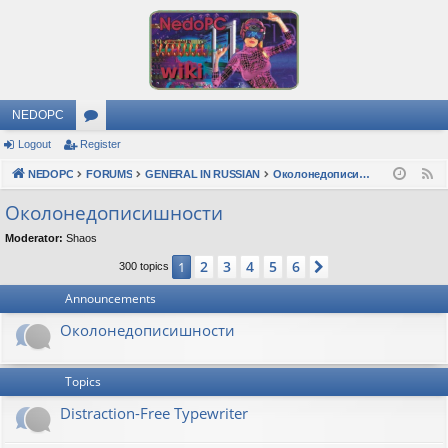
NEDOPC
Logout
Register
or
NEDOPC
u
FORUMS
GENERAL IN RUSSIAN
Околонедописишности
F
e
m
Околонедописишности
e
s
Moderator:
Shaos
d
2
3
4
5
6
1
Next
300 topics
Announcements
Околонедописишности
Topics
Distraction-Free Typewriter