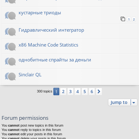
кустарные триоды
1
2
Гидравлический интегратор
x86 Machine Code Statistics
однобитные спрайты за деньги
Sinclair QL
2
3
4
5
6
1
Next
300 topics
Jump to
Forum permissions
You
cannot
post new topics in this forum
You
cannot
reply to topics in this forum
You
cannot
edit your posts in this forum
You
cannot
delete your posts in this forum