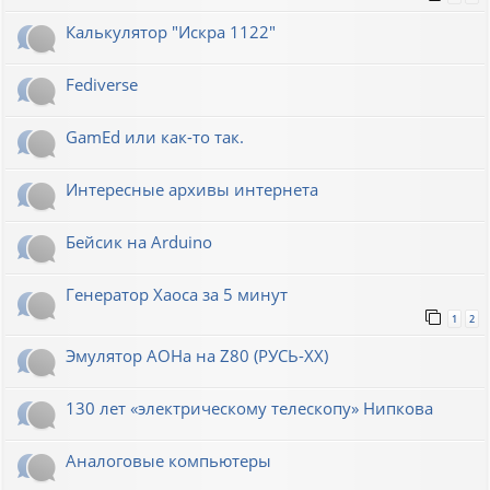
Калькулятор "Искра 1122"
Fediverse
GamEd или как-то так.
Интересные архивы интернета
Бейсик на Arduino
Генератор Хаоса за 5 минут
1
2
Эмулятор АОНа на Z80 (РУСЬ-XX)
130 лет «электрическому телескопу» Нипкова
Аналоговые компьютеры