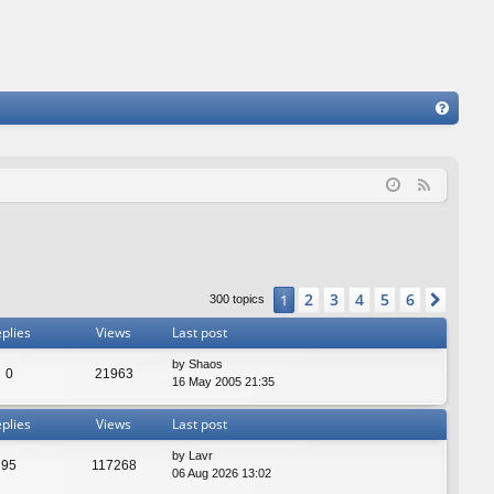
FA
Q
F
e
e
d
2
3
4
5
6
1
Next
300 topics
plies
Views
Last post
by
Shaos
0
21963
16 May 2005 21:35
plies
Views
Last post
by
Lavr
95
117268
06 Aug 2026 13:02