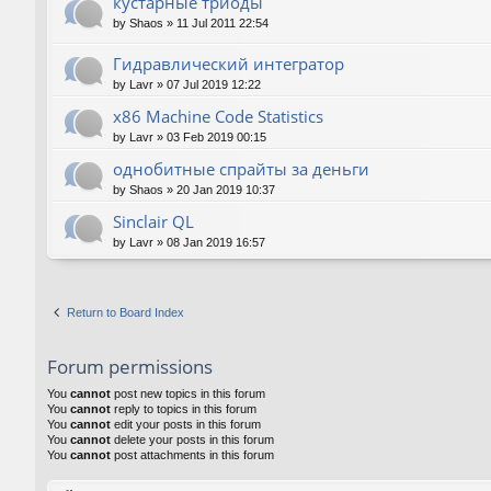
кустарные триоды
by
Shaos
»
11 Jul 2011 22:54
Гидравлический интегратор
by
Lavr
»
07 Jul 2019 12:22
x86 Machine Code Statistics
by
Lavr
»
03 Feb 2019 00:15
однобитные спрайты за деньги
by
Shaos
»
20 Jan 2019 10:37
Sinclair QL
by
Lavr
»
08 Jan 2019 16:57
Return to Board Index
Forum permissions
You
cannot
post new topics in this forum
You
cannot
reply to topics in this forum
You
cannot
edit your posts in this forum
You
cannot
delete your posts in this forum
You
cannot
post attachments in this forum