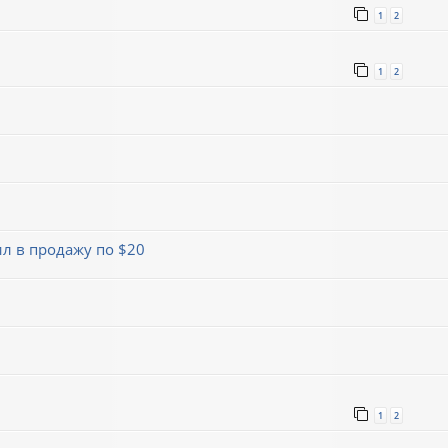
1
2
1
2
л в продажу по $20
1
2