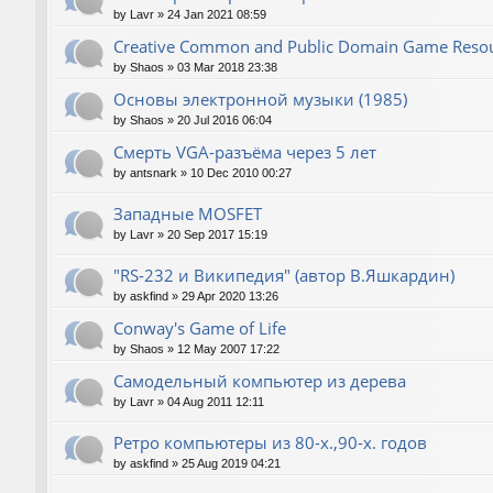
by
Lavr
»
24 Jan 2021 08:59
Creative Common and Public Domain Game Reso
by
Shaos
»
03 Mar 2018 23:38
Основы электронной музыки (1985)
by
Shaos
»
20 Jul 2016 06:04
Смерть VGA-разъёма через 5 лет
by
antsnark
»
10 Dec 2010 00:27
Западные MOSFET
by
Lavr
»
20 Sep 2017 15:19
"RS-232 и Википедия" (автор В.Яшкардин)
by
askfind
»
29 Apr 2020 13:26
Conway's Game of Life
by
Shaos
»
12 May 2007 17:22
Самодельный компьютер из дерева
by
Lavr
»
04 Aug 2011 12:11
Ретро компьютеры из 80-х.,90-х. годов
by
askfind
»
25 Aug 2019 04:21