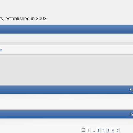
s, established in 2002
ти
Re
Re
1
3
4
5
6
7
…