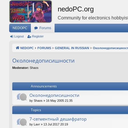
nedoPC.org
Community for electronics hobbyist
NEDOPC
Forums
Logout
Register
NEDOPC
FORUMS
GENERAL IN RUSSIAN
Околонедописишнос
Околонедописишности
Moderator:
Shaos
Announcements
Околонедописишности
by
Shaos
»
16 May 2005 21:35
Topics
7-сегментный дешифратор
by
Lavr
»
13 Jul 2017 20:19