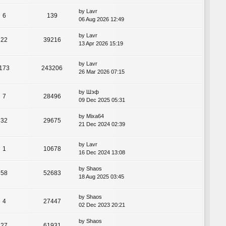
by
Lavr
6
139
06 Aug 2026 12:49
by
Lavr
22
39216
13 Apr 2026 15:19
by
Lavr
173
243206
26 Mar 2026 07:15
by
Шэф
7
28496
09 Dec 2025 05:31
by
Mixa64
32
29675
21 Dec 2024 02:39
by
Lavr
1
10678
16 Dec 2024 13:08
by
Shaos
58
52683
18 Aug 2025 03:45
by
Shaos
4
27447
02 Dec 2023 20:21
by
Shaos
27
61931