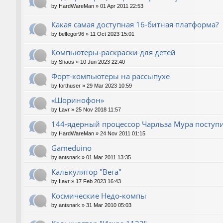
by
HardWareMan
»
01 Apr 2011 22:53
Какая самая доступная 16-битная платформа?
by
belfegor96
»
11 Oct 2023 15:01
Компьютеры-раскраски для детей
by
Shaos
»
10 Jun 2023 22:40
Форт-компьютеры на рассыпухе
by
forthuser
»
29 Mar 2023 10:59
«Шоринофон»
by
Lavr
»
25 Nov 2018 11:57
144-ядерный процессор Чарльза Мура поступи
by
HardWareMan
»
24 Nov 2011 01:15
Gameduino
by
antsnark
»
01 Mar 2011 13:35
Калькулятор "Вега"
by
Lavr
»
17 Feb 2023 16:43
Космические Недо-компы
by
antsnark
»
31 Mar 2010 05:03