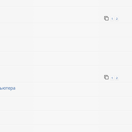
1
2
1
2
пьютера