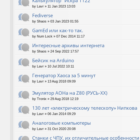
Калькулятор "Искра 1122"
by
Lavr
»
11 Jan 2023 13:03
Fediverse
by
Shaos
»
03 Jan 2023 01:55
GamEd или как-то так.
by
Num Lock
»
07 Dec 2014 11:17
Интересные архивы интернета
by
Shaos
»
24 Sep 2022 17:57
Бейсик на Arduino
by
Lavr
»
10 Jul 2022 10:11
Генератор Хаоса за 5 минут
by
Lavr
»
13 Aug 2018 09:09
Эмулятор АОНа на Z80 (РУСЬ-XX)
by
Tronix
»
29 Aug 2018 12:19
130 лет «электрическому телескопу» Нипкова
by
Lavr
»
06 Jan 2014 09:29
Аналоговые компьютеры
by
Lavr
»
31 Oct 2020 20:08
Станки с ЧПУ, их отличительные особенности