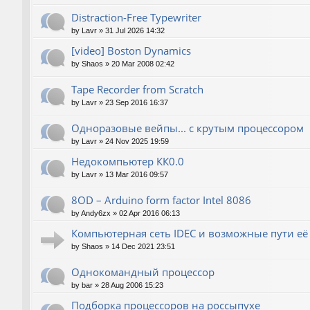
Distraction-Free Typewriter
by
Lavr
»
31 Jul 2026 14:32
[video] Boston Dynamics
by
Shaos
»
20 Mar 2008 02:42
Tape Recorder from Scratch
by
Lavr
»
23 Sep 2016 16:37
Одноразовые вейпы... с крутым процессором
by
Lavr
»
24 Nov 2025 19:59
Недокомпьютер КК0.0
by
Lavr
»
13 Mar 2016 09:57
8OD – Arduino form factor Intel 8086
by
Andy6zx
»
02 Apr 2016 06:13
Компьютерная сеть IDEC и возможные пути е
by
Shaos
»
14 Dec 2021 23:51
Однокомандный процессор
by
bar
»
28 Aug 2006 15:23
Подборка процессоров на россыпухе