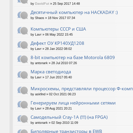
by
DavidFut
»
25 Sep 2017 14:48
Десятичный компьютер на HACKADAY :)
by
Shaos
»
18 Nov 2017 07:34
Компьютеры СССР и США
by
Lavr
»
06 May 2022 15:45
Дефект ОУ КР140УД1208
by
Lavr
»
28 Jan 2022 08:02
8-bit компьютер на базе Motorola 6809
by
antsnark
»
28 Jul 2010 07:26
Марка светодиода
by
Lavr
»
17 Jun 2017 05:40
Микросхемы, представляли процессор Ф-ком
by
askfind
»
02 Oct 2021 06:23
Генерируем лица нейронными сетями
by
Lavr
»
28 Aug 2021 20:21
Cамодельный Cray-1A (!!!) (на FPGA)
by
antsnark
»
02 Sep 2010 11:09
Биполярные транзисторы в EWB