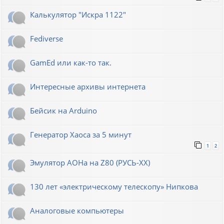
Калькулятор "Искра 1122"
Fediverse
GamEd или как-то так.
Интересные архивы интернета
Бейсик на Arduino
Генератор Хаоса за 5 минут
1
2
Эмулятор АОНа на Z80 (РУСЬ-XX)
130 лет «электрическому телескопу» Нипкова
Аналоговые компьютеры