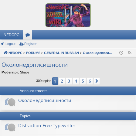
NEDOPC
Logout
Register
or
NEDOPC
u
FORUMS
GENERAL IN RUSSIAN
Околонедописишности
F
e
m
Околонедописишности
e
s
Moderator:
Shaos
d
2
3
4
5
6
1
Next
300 topics
Announcements
Околонедописишности
Topics
Distraction-Free Typewriter