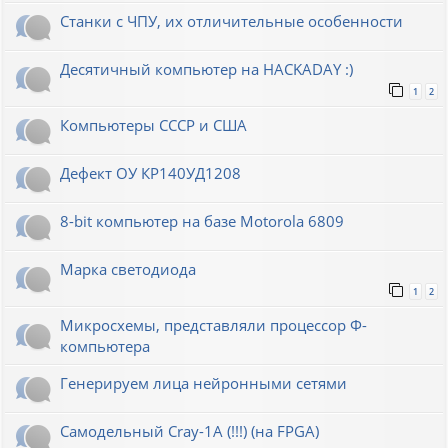
Станки с ЧПУ, их отличительные особенности
Десятичный компьютер на HACKADAY :)
1
2
Компьютеры СССР и США
Дефект ОУ КР140УД1208
8-bit компьютер на базе Motorola 6809
Марка светодиода
1
2
Микросхемы, представляли процессор Ф-
компьютера
Генерируем лица нейронными сетями
Cамодельный Cray-1A (!!!) (на FPGA)