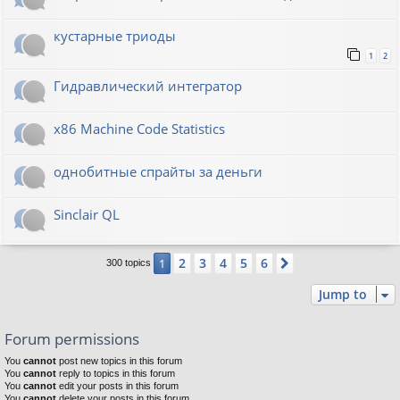
кустарные триоды
1
2
Гидравлический интегратор
x86 Machine Code Statistics
однобитные спрайты за деньги
Sinclair QL
2
3
4
5
6
1
Next
300 topics
Jump to
Forum permissions
You
cannot
post new topics in this forum
You
cannot
reply to topics in this forum
You
cannot
edit your posts in this forum
You
cannot
delete your posts in this forum