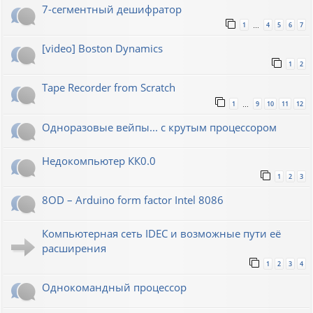
7-сегментный дешифратор
1
4
5
6
7
…
[video] Boston Dynamics
1
2
Tape Recorder from Scratch
1
9
10
11
12
…
Одноразовые вейпы... с крутым процессором
Недокомпьютер КК0.0
1
2
3
8OD – Arduino form factor Intel 8086
Компьютерная сеть IDEC и возможные пути её
расширения
1
2
3
4
Однокомандный процессор