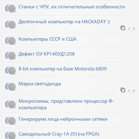
Станки с ЧПУ, их отличительные особенности
Десятичный компьютер на HACKADAY :)
1
2
Компьютеры СССР и США
Дефект ОУ КР140УД1208
8-bit компьютер на базе Motorola 6809
Марка светодиода
1
2
Микросхемы, представляли процессор Ф-
компьютера
Генерируем лица нейронными сетями
Cамодельный Cray-1A (!!!) (на FPGA)