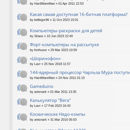
by
HardWareMan
»
01 Apr 2011 22:53
Какая самая доступная 16-битная платформа?
by
belfegor96
»
11 Oct 2023 15:01
Компьютеры-раскраски для детей
by
Shaos
»
10 Jun 2023 22:40
Форт-компьютеры на рассыпухе
by
forthuser
»
29 Mar 2023 10:59
«Шоринофон»
by
Lavr
»
25 Nov 2018 11:57
144-ядерный процессор Чарльза Мура поступи
by
HardWareMan
»
24 Nov 2011 01:15
Gameduino
by
antsnark
»
01 Mar 2011 13:35
Калькулятор "Вега"
by
Lavr
»
17 Feb 2023 16:43
Космические Недо-компы
by
antsnark
»
31 Mar 2010 05:03