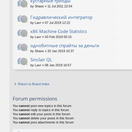
кустарные триоды
by
Shaos
»
11 Jul 2011 22:54
Гидравлический интегратор
by
Lavr
»
07 Jul 2019 12:22
x86 Machine Code Statistics
by
Lavr
»
03 Feb 2019 00:15
однобитные спрайты за деньги
by
Shaos
»
20 Jan 2019 10:37
Sinclair QL
by
Lavr
»
08 Jan 2019 16:57
Return to Board Index
Forum permissions
You
cannot
post new topics in this forum
You
cannot
reply to topics in this forum
You
cannot
edit your posts in this forum
You
cannot
delete your posts in this forum
You
cannot
post attachments in this forum