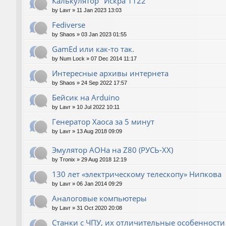
Калькулятор "Искра 1122"
by
Lavr
»
11 Jan 2023 13:03
Fediverse
by
Shaos
»
03 Jan 2023 01:55
GamEd или как-то так.
by
Num Lock
»
07 Dec 2014 11:17
Интересные архивы интернета
by
Shaos
»
24 Sep 2022 17:57
Бейсик на Arduino
by
Lavr
»
10 Jul 2022 10:11
Генератор Хаоса за 5 минут
by
Lavr
»
13 Aug 2018 09:09
Эмулятор АОНа на Z80 (РУСЬ-XX)
by
Tronix
»
29 Aug 2018 12:19
130 лет «электрическому телескопу» Нипкова
by
Lavr
»
06 Jan 2014 09:29
Аналоговые компьютеры
by
Lavr
»
31 Oct 2020 20:08
Станки с ЧПУ, их отличительные особенности