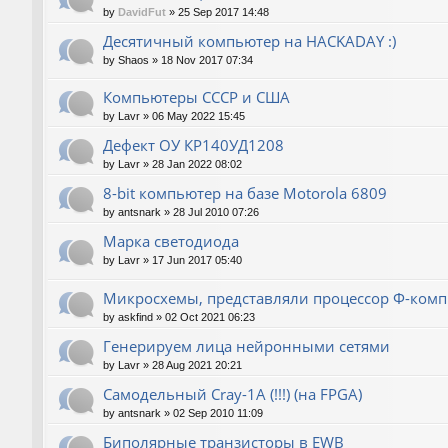
by
DavidFut
»
25 Sep 2017 14:48
Десятичный компьютер на HACKADAY :)
by
Shaos
»
18 Nov 2017 07:34
Компьютеры СССР и США
by
Lavr
»
06 May 2022 15:45
Дефект ОУ КР140УД1208
by
Lavr
»
28 Jan 2022 08:02
8-bit компьютер на базе Motorola 6809
by
antsnark
»
28 Jul 2010 07:26
Марка светодиода
by
Lavr
»
17 Jun 2017 05:40
Микросхемы, представляли процессор Ф-ком
by
askfind
»
02 Oct 2021 06:23
Генерируем лица нейронными сетями
by
Lavr
»
28 Aug 2021 20:21
Cамодельный Cray-1A (!!!) (на FPGA)
by
antsnark
»
02 Sep 2010 11:09
Биполярные транзисторы в EWB