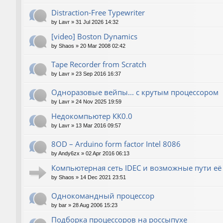
Distraction-Free Typewriter
by
Lavr
»
31 Jul 2026 14:32
[video] Boston Dynamics
by
Shaos
»
20 Mar 2008 02:42
Tape Recorder from Scratch
by
Lavr
»
23 Sep 2016 16:37
Одноразовые вейпы... с крутым процессором
by
Lavr
»
24 Nov 2025 19:59
Недокомпьютер КК0.0
by
Lavr
»
13 Mar 2016 09:57
8OD – Arduino form factor Intel 8086
by
Andy6zx
»
02 Apr 2016 06:13
Компьютерная сеть IDEC и возможные пути е
by
Shaos
»
14 Dec 2021 23:51
Однокомандный процессор
by
bar
»
28 Aug 2006 15:23
Подборка процессоров на россыпухе