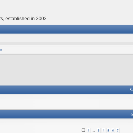
s, established in 2002
ти
Re
Re
1
3
4
5
6
7
…