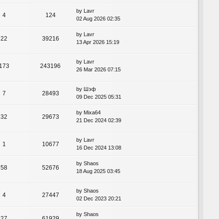
by
Lavr
4
124
02 Aug 2026 02:35
by
Lavr
22
39216
13 Apr 2026 15:19
by
Lavr
173
243196
26 Mar 2026 07:15
by
Шэф
7
28493
09 Dec 2025 05:31
by
Mixa64
32
29673
21 Dec 2024 02:39
by
Lavr
1
10677
16 Dec 2024 13:08
by
Shaos
58
52676
18 Aug 2025 03:45
by
Shaos
4
27447
02 Dec 2023 20:21
by
Shaos
27
61929