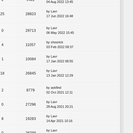
04 Aug 2022 13:45
by
Lavr
25
28823
17 Jun 2022 16:48
by
Lavr
0
29713
06 May 2022 15:45
by
shoorick
4
11057
03 Feb 2022 09:37
by
Lavr
1
10084
17 Jan 2022 08:55
by
Lavr
18
26845
13 Jan 2022 12:29
by
askfind
2
8779
02 Oct 2021 12:11
by
Lavr
0
27296
28 Aug 2021 20:21
by
Lavr
8
19283
14 Apr 2021 10:16
by
Lavr
0
28799