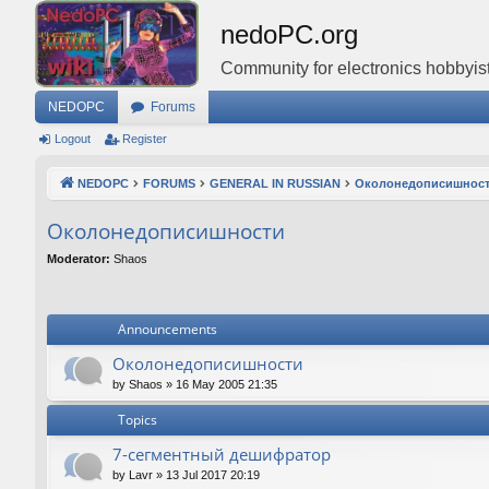
nedoPC.org
Community for electronics hobbyist
NEDOPC
Forums
Logout
Register
NEDOPC
FORUMS
GENERAL IN RUSSIAN
Околонедописишнос
Околонедописишности
Moderator:
Shaos
Announcements
Околонедописишности
by
Shaos
»
16 May 2005 21:35
Topics
7-сегментный дешифратор
by
Lavr
»
13 Jul 2017 20:19