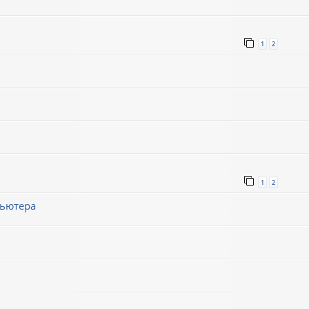
1
2
1
2
пьютера