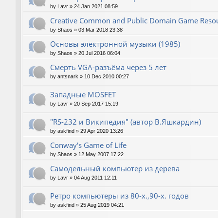
by
Lavr
»
24 Jan 2021 08:59
Creative Common and Public Domain Game Reso
by
Shaos
»
03 Mar 2018 23:38
Основы электронной музыки (1985)
by
Shaos
»
20 Jul 2016 06:04
Смерть VGA-разъёма через 5 лет
by
antsnark
»
10 Dec 2010 00:27
Западные MOSFET
by
Lavr
»
20 Sep 2017 15:19
"RS-232 и Википедия" (автор В.Яшкардин)
by
askfind
»
29 Apr 2020 13:26
Conway's Game of Life
by
Shaos
»
12 May 2007 17:22
Самодельный компьютер из дерева
by
Lavr
»
04 Aug 2011 12:11
Ретро компьютеры из 80-х.,90-х. годов
by
askfind
»
25 Aug 2019 04:21