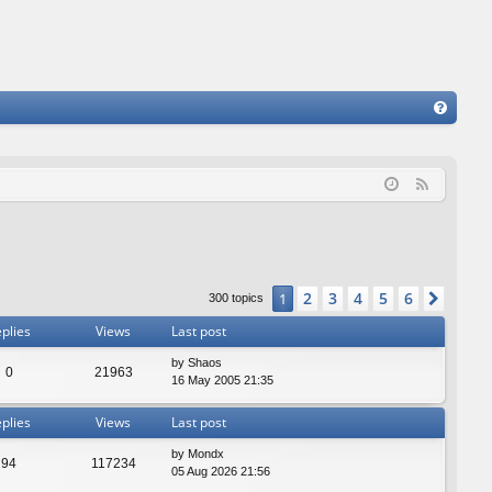
FA
Q
F
e
e
d
2
3
4
5
6
1
Next
300 topics
plies
Views
Last post
by
Shaos
0
21963
16 May 2005 21:35
plies
Views
Last post
by
Mondx
94
117234
05 Aug 2026 21:56