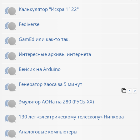
Калькулятор "Искра 1122"
Fediverse
GamEd или как-то так.
Интересные архивы интернета
Бейсик на Arduino
Генератор Хаоса за 5 минут
1
2
Эмулятор АОНа на Z80 (РУСЬ-XX)
130 лет «электрическому телескопу» Нипкова
Аналоговые компьютеры