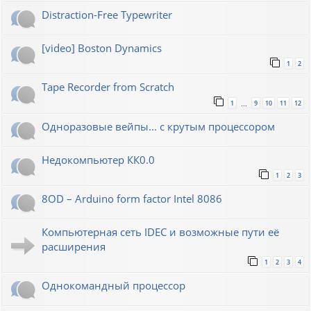
Distraction-Free Typewriter
[video] Boston Dynamics
1
2
Tape Recorder from Scratch
1
9
10
11
12
…
Одноразовые вейпы... с крутым процессором
Недокомпьютер КК0.0
1
2
3
8OD – Arduino form factor Intel 8086
Компьютерная сеть IDEC и возможные пути её
расширения
1
2
3
4
Однокомандный процессор