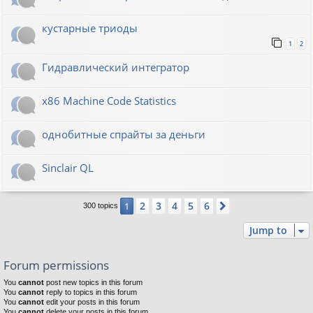
кустарные триоды
1
2
Гидравлический интегратор
x86 Machine Code Statistics
однобитные спрайты за деньги
Sinclair QL
2
3
4
5
6
1
Next
300 topics
Jump to
Forum permissions
You
cannot
post new topics in this forum
You
cannot
reply to topics in this forum
You
cannot
edit your posts in this forum
You
cannot
delete your posts in this forum