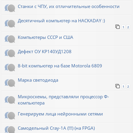
Станки с ЧПУ, их отличительные особенности
Десятичный компьютер на HACKADAY :)
1
2
Компьютеры СССР и США
Дефект ОУ КР140УД1208
8-bit компьютер на базе Motorola 6809
Марка светодиода
1
2
Микросхемы, представляли процессор Ф-
компьютера
Генерируем лица нейронными сетями
Cамодельный Cray-1A (!!!) (на FPGA)