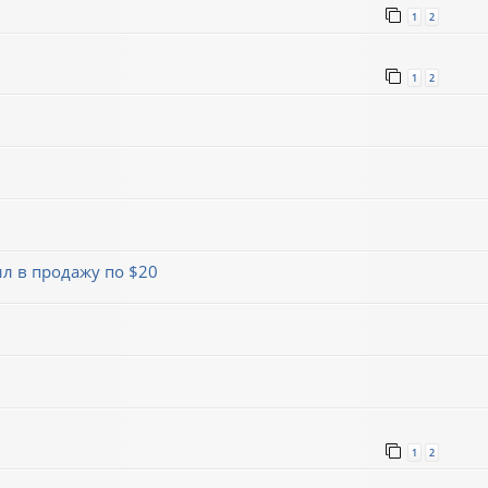
1
2
1
2
л в продажу по $20
1
2