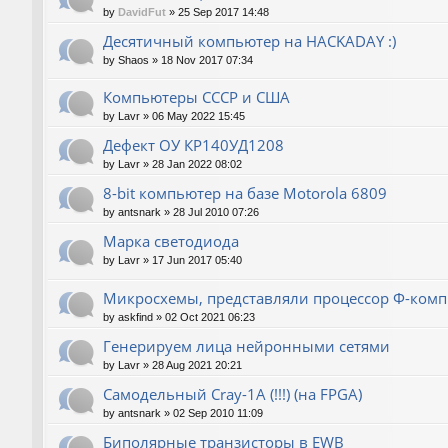
by
DavidFut
»
25 Sep 2017 14:48
Десятичный компьютер на HACKADAY :)
by
Shaos
»
18 Nov 2017 07:34
Компьютеры СССР и США
by
Lavr
»
06 May 2022 15:45
Дефект ОУ КР140УД1208
by
Lavr
»
28 Jan 2022 08:02
8-bit компьютер на базе Motorola 6809
by
antsnark
»
28 Jul 2010 07:26
Марка светодиода
by
Lavr
»
17 Jun 2017 05:40
Микросхемы, представляли процессор Ф-ком
by
askfind
»
02 Oct 2021 06:23
Генерируем лица нейронными сетями
by
Lavr
»
28 Aug 2021 20:21
Cамодельный Cray-1A (!!!) (на FPGA)
by
antsnark
»
02 Sep 2010 11:09
Биполярные транзисторы в EWB