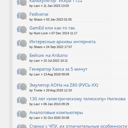
Калькулятор "Искра 1122"
by
Lavr
»
11 Jan 2023 13:03
Fediverse
by
Shaos
»
03 Jan 2023 01:55
GamEd или как-то так.
by
Num Lock
»
07 Dec 2014 11:17
Интересные архивы интернета
by
Shaos
»
24 Sep 2022 17:57
Бейсик на Arduino
by
Lavr
»
10 Jul 2022 10:11
Генератор Хаоса за 5 минут
by
Lavr
»
13 Aug 2018 09:09
Эмулятор АОНа на Z80 (РУСЬ-XX)
by
Tronix
»
29 Aug 2018 12:19
130 лет «электрическому телескопу» Нипкова
by
Lavr
»
06 Jan 2014 09:29
Аналоговые компьютеры
by
Lavr
»
31 Oct 2020 20:08
Станки с ЧПУ, их отличительные особенности