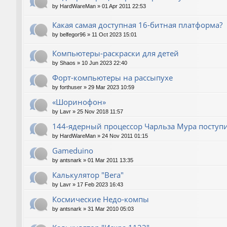
by
HardWareMan
»
01 Apr 2011 22:53
Какая самая доступная 16-битная платформа?
by
belfegor96
»
11 Oct 2023 15:01
Компьютеры-раскраски для детей
by
Shaos
»
10 Jun 2023 22:40
Форт-компьютеры на рассыпухе
by
forthuser
»
29 Mar 2023 10:59
«Шоринофон»
by
Lavr
»
25 Nov 2018 11:57
144-ядерный процессор Чарльза Мура поступи
by
HardWareMan
»
24 Nov 2011 01:15
Gameduino
by
antsnark
»
01 Mar 2011 13:35
Калькулятор "Вега"
by
Lavr
»
17 Feb 2023 16:43
Космические Недо-компы
by
antsnark
»
31 Mar 2010 05:03