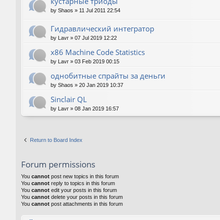
кустарные триоды
by
Shaos
»
11 Jul 2011 22:54
Гидравлический интегратор
by
Lavr
»
07 Jul 2019 12:22
x86 Machine Code Statistics
by
Lavr
»
03 Feb 2019 00:15
однобитные спрайты за деньги
by
Shaos
»
20 Jan 2019 10:37
Sinclair QL
by
Lavr
»
08 Jan 2019 16:57
Return to Board Index
Forum permissions
You
cannot
post new topics in this forum
You
cannot
reply to topics in this forum
You
cannot
edit your posts in this forum
You
cannot
delete your posts in this forum
You
cannot
post attachments in this forum