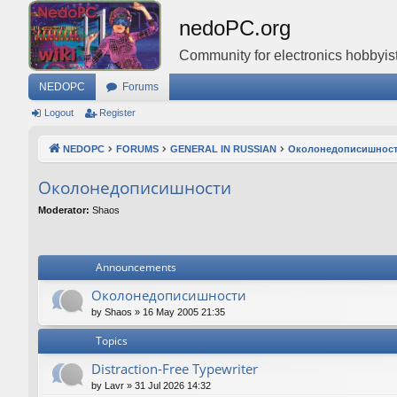
nedoPC.org
Community for electronics hobbyist
NEDOPC
Forums
Logout
Register
NEDOPC
FORUMS
GENERAL IN RUSSIAN
Околонедописишнос
Околонедописишности
Moderator:
Shaos
Announcements
Околонедописишности
by
Shaos
»
16 May 2005 21:35
Topics
Distraction-Free Typewriter
by
Lavr
»
31 Jul 2026 14:32