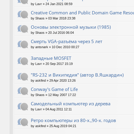
by
Lavr
»
24 Jan 2021 08:59
Creative Common and Public Domain Game Reso
by
Shaos
»
03 Mar 2018 23:38
Основы электронной музыки (1985)
by
Shaos
»
20 Jul 2016 06:04
Смерть VGA-разъёма через 5 лет
by
antsnark
»
10 Dec 2010 00:27
Западные MOSFET
by
Lavr
»
20 Sep 2017 15:19
"RS-232 и Википедия" (автор В.Яшкардин)
by
askfind
»
29 Apr 2020 13:26
Conway's Game of Life
by
Shaos
»
12 May 2007 17:22
Самодельный компьютер из дерева
by
Lavr
»
04 Aug 2011 12:11
Ретро компьютеры из 80-х.,90-х. годов
by
askfind
»
25 Aug 2019 04:21