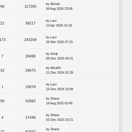
by
Mondx
96
117285
06 Aug 2026 23:06
by
Lavr
22
39217
13 Apr 2026 15:19
by
Lavr
173
243209
26 Mar 2026 07:15
by
Шэф
7
28496
09 Dec 2025 05:31
by
Mixa64
32
29675
21 Dec 2024 02:39
by
Lavr
1
10678
16 Dec 2024 13:08
by
Shaos
58
52683
18 Aug 2025 03:45
by
Shaos
4
27448
02 Dec 2023 20:21
by
Shaos
27
61932