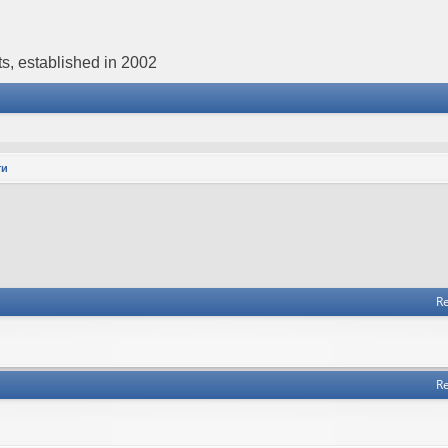
s, established in 2002
ти
Re
Re