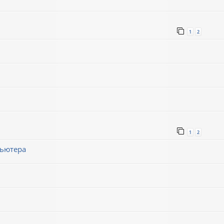
1
2
1
2
пьютера