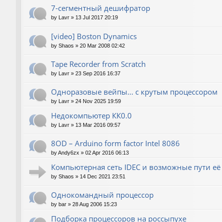
7-сегментный дешифратор
by
Lavr
»
13 Jul 2017 20:19
[video] Boston Dynamics
by
Shaos
»
20 Mar 2008 02:42
Tape Recorder from Scratch
by
Lavr
»
23 Sep 2016 16:37
Одноразовые вейпы... с крутым процессором
by
Lavr
»
24 Nov 2025 19:59
Недокомпьютер КК0.0
by
Lavr
»
13 Mar 2016 09:57
8OD – Arduino form factor Intel 8086
by
Andy6zx
»
02 Apr 2016 06:13
Компьютерная сеть IDEC и возможные пути е
by
Shaos
»
14 Dec 2021 23:51
Однокомандный процессор
by
bar
»
28 Aug 2006 15:23
Подборка процессоров на россыпухе