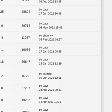
04 Aug 2022 13:45
by
Lavr
25
28824
17 Jun 2022 16:48
by
Lavr
0
29715
06 May 2022 15:45
by
shoorick
4
11057
03 Feb 2022 09:37
by
Lavr
1
10086
17 Jan 2022 08:55
by
Lavr
18
26847
13 Jan 2022 12:29
by
askfind
2
8779
02 Oct 2021 12:11
by
Lavr
0
27297
28 Aug 2021 20:21
by
Lavr
8
19286
14 Apr 2021 10:16
by
Lavr
0
28800