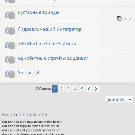
кустарные триоды
1
2
Гидравлический интегратор
x86 Machine Code Statistics
однобитные спрайты за деньги
Sinclair QL
2
3
4
5
6
1
Next
300 topics
Jump to
Forum permissions
You
cannot
post new topics in this forum
You
cannot
reply to topics in this forum
You
cannot
edit your posts in this forum
You
cannot
delete your posts in this forum