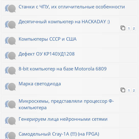
Станки с ЧПУ, их отличительные особенности
Десятичный компьютер на HACKADAY :)
1
2
Компьютеры СССР и США
Дефект ОУ КР140УД1208
8-bit компьютер на базе Motorola 6809
Марка светодиода
1
2
Микросхемы, представляли процессор Ф-
компьютера
Генерируем лица нейронными сетями
Cамодельный Cray-1A (!!!) (на FPGA)