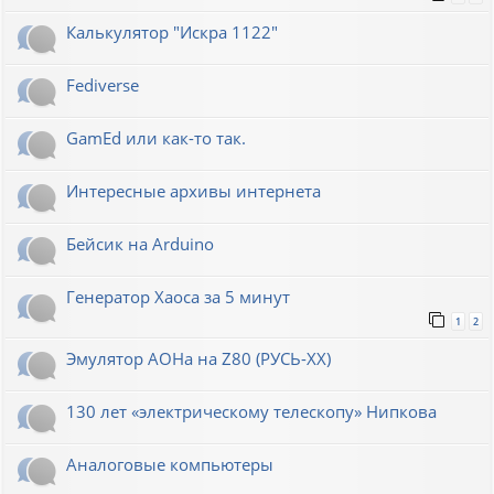
Калькулятор "Искра 1122"
Fediverse
GamEd или как-то так.
Интересные архивы интернета
Бейсик на Arduino
Генератор Хаоса за 5 минут
1
2
Эмулятор АОНа на Z80 (РУСЬ-XX)
130 лет «электрическому телескопу» Нипкова
Аналоговые компьютеры