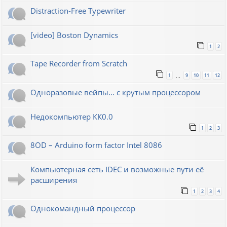
Distraction-Free Typewriter
[video] Boston Dynamics
1
2
Tape Recorder from Scratch
1
9
10
11
12
…
Одноразовые вейпы... с крутым процессором
Недокомпьютер КК0.0
1
2
3
8OD – Arduino form factor Intel 8086
Компьютерная сеть IDEC и возможные пути её
расширения
1
2
3
4
Однокомандный процессор