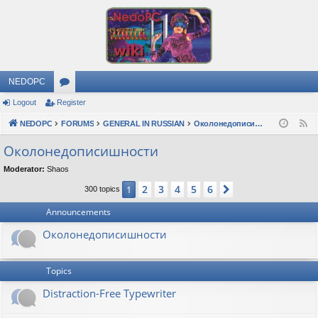
NEDOPC
Logout
Register
or
NEDOPC
u
FORUMS
GENERAL IN RUSSIAN
Околонедописишности
F
e
m
Околонедописишности
e
s
Moderator:
Shaos
d
2
3
4
5
6
1
Next
300 topics
Announcements
Околонедописишности
Topics
Distraction-Free Typewriter