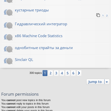
кустарные триоды
1
2
Гидравлический интегратор
x86 Machine Code Statistics
однобитные спрайты за деньги
Sinclair QL
2
3
4
5
6
1
Next
300 topics
Jump to
Forum permissions
You
cannot
post new topics in this forum
You
cannot
reply to topics in this forum
You
cannot
edit your posts in this forum
You
cannot
delete your posts in this forum