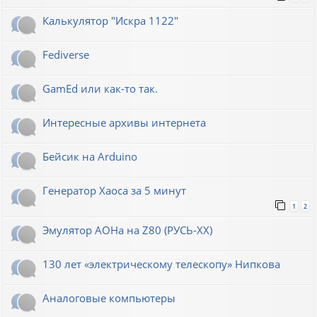
Калькулятор "Искра 1122"
Fediverse
GamEd или как-то так.
Интересные архивы интернета
Бейсик на Arduino
Генератор Хаоса за 5 минут
1
2
Эмулятор АОНа на Z80 (РУСЬ-XX)
130 лет «электрическому телескопу» Нипкова
Аналоговые компьютеры