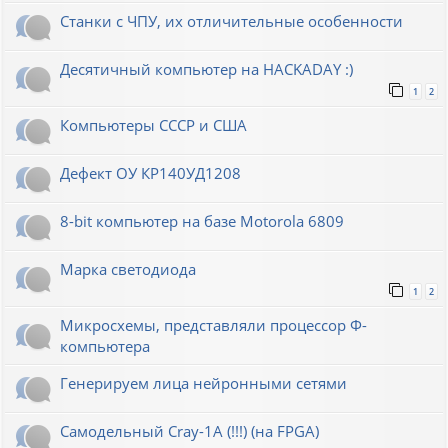
Станки с ЧПУ, их отличительные особенности
Десятичный компьютер на HACKADAY :)
1
2
Компьютеры СССР и США
Дефект ОУ КР140УД1208
8-bit компьютер на базе Motorola 6809
Марка светодиода
1
2
Микросхемы, представляли процессор Ф-
компьютера
Генерируем лица нейронными сетями
Cамодельный Cray-1A (!!!) (на FPGA)