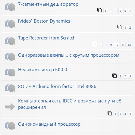
7-сегментный дешифратор
1
4
5
6
7
…
[video] Boston Dynamics
1
2
Tape Recorder from Scratch
1
9
10
11
12
…
Одноразовые вейпы... с крутым процессором
Недокомпьютер КК0.0
1
2
3
8OD – Arduino form factor Intel 8086
Компьютерная сеть IDEC и возможные пути её
расширения
1
2
3
4
Однокомандный процессор