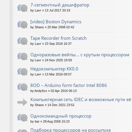
7-сегментный дешифратор
by
Lavr
»
13 Jul 2017 20:19
[video] Boston Dynamics
by
Shaos
»
20 Mar 2008 02:42
Tape Recorder from Scratch
by
Lavr
»
23 Sep 2016 16:37
Одноразовые вейпы... с крутым процессором
by
Lavr
»
24 Nov 2025 19:59
Недокомпьютер КК0.0
by
Lavr
»
13 Mar 2016 09:57
8OD – Arduino form factor Intel 8086
by
Andy6zx
»
02 Apr 2016 06:13
Компьютерная сеть IDEC и возможные пути е
by
Shaos
»
14 Dec 2021 23:51
Однокомандный процессор
by
bar
»
28 Aug 2006 15:23
Подборка процессоров на россыпухе