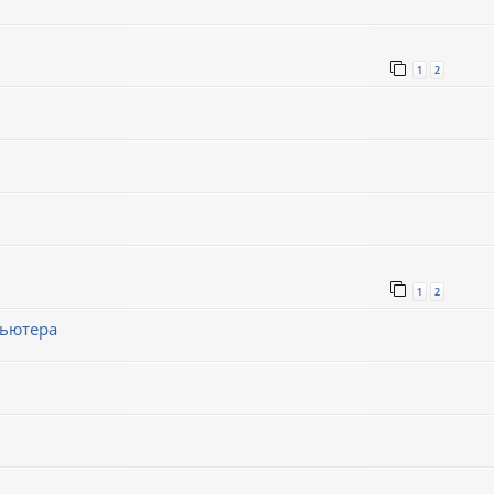
1
2
1
2
пьютера