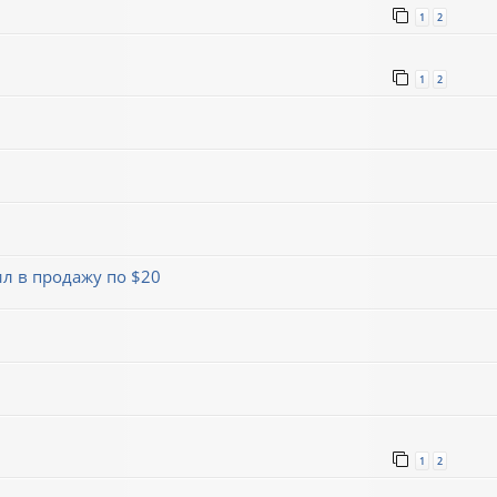
1
2
1
2
л в продажу по $20
1
2