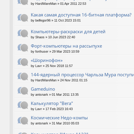
by
HardWareMan
»
01 Apr 2011 22:53
Какая самая доступная 16-битная платформа?
by
belfegor96
»
11 Oct 2023 15:01
Компьютеры-раскраски для детей
by
Shaos
»
10 Jun 2023 22:40
Форт-компьютеры на рассыпухе
by
forthuser
»
29 Mar 2023 10:59
«Шоринофон»
by
Lavr
»
25 Nov 2018 11:57
144-ядерный процессор Чарльза Мура поступи
by
HardWareMan
»
24 Nov 2011 01:15
Gameduino
by
antsnark
»
01 Mar 2011 13:35
Калькулятор "Вега"
by
Lavr
»
17 Feb 2023 16:43
Космические Недо-компы
by
antsnark
»
31 Mar 2010 05:03