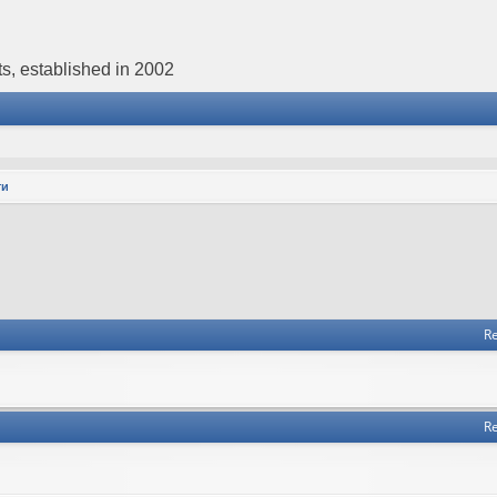
s, established in 2002
ти
Re
Re