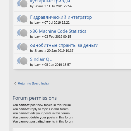
кустарные триоды
by
Shaos
»
11 Jul 2011 22:54
Гидравлический интегратор
by
Lavr
»
07 Jul 2019 12:22
x86 Machine Code Statistics
by
Lavr
»
03 Feb 2019 00:15
однобитные спрайты за деньги
by
Shaos
»
20 Jan 2019 10:37
Sinclair QL
by
Lavr
»
08 Jan 2019 16:57
Return to Board Index
Forum permissions
You
cannot
post new topics in this forum
You
cannot
reply to topics in this forum
You
cannot
edit your posts in this forum
You
cannot
delete your posts in this forum
You
cannot
post attachments in this forum