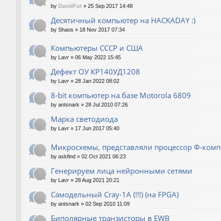
by
DavidFut
»
25 Sep 2017 14:48
Десятичный компьютер на HACKADAY :)
by
Shaos
»
18 Nov 2017 07:34
Компьютеры СССР и США
by
Lavr
»
06 May 2022 15:45
Дефект ОУ КР140УД1208
by
Lavr
»
28 Jan 2022 08:02
8-bit компьютер на базе Motorola 6809
by
antsnark
»
28 Jul 2010 07:26
Марка светодиода
by
Lavr
»
17 Jun 2017 05:40
Микросхемы, представляли процессор Ф-ком
by
askfind
»
02 Oct 2021 06:23
Генерируем лица нейронными сетями
by
Lavr
»
28 Aug 2021 20:21
Cамодельный Cray-1A (!!!) (на FPGA)
by
antsnark
»
02 Sep 2010 11:09
Биполярные транзисторы в EWB