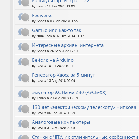
Калькулятор "Искра 1122"
by
Lavr
»
11 Jan 2023 13:03
Fediverse
by
Shaos
»
03 Jan 2023 01:55
GamEd или как-то так.
by
Num Lock
»
07 Dec 2014 11:17
Интересные архивы интернета
by
Shaos
»
24 Sep 2022 17:57
Бейсик на Arduino
by
Lavr
»
10 Jul 2022 10:11
Генератор Хаоса за 5 минут
by
Lavr
»
13 Aug 2018 09:09
Эмулятор АОНа на Z80 (РУСЬ-XX)
by
Tronix
»
29 Aug 2018 12:19
130 лет «электрическому телескопу» Нипкова
by
Lavr
»
06 Jan 2014 09:29
Аналоговые компьютеры
by
Lavr
»
31 Oct 2020 20:08
Станки с ЧПУ, их отличительные особенности