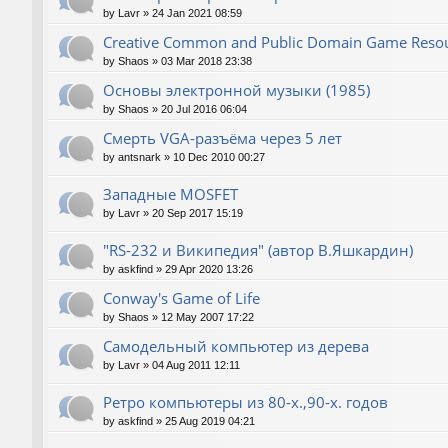
by
Lavr
»
24 Jan 2021 08:59
Creative Common and Public Domain Game Reso
by
Shaos
»
03 Mar 2018 23:38
Основы электронной музыки (1985)
by
Shaos
»
20 Jul 2016 06:04
Смерть VGA-разъёма через 5 лет
by
antsnark
»
10 Dec 2010 00:27
Западные MOSFET
by
Lavr
»
20 Sep 2017 15:19
"RS-232 и Википедия" (автор В.Яшкардин)
by
askfind
»
29 Apr 2020 13:26
Conway's Game of Life
by
Shaos
»
12 May 2007 17:22
Самодельный компьютер из дерева
by
Lavr
»
04 Aug 2011 12:11
Ретро компьютеры из 80-х.,90-х. годов
by
askfind
»
25 Aug 2019 04:21