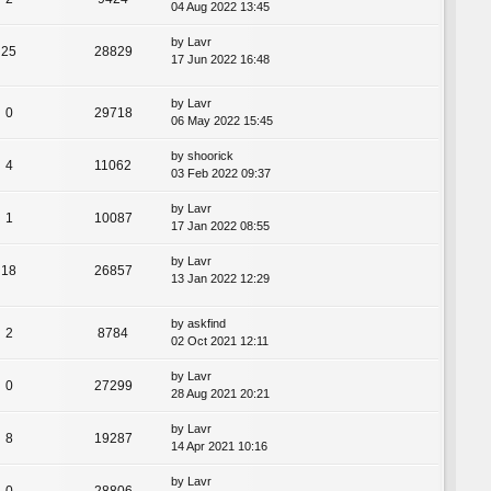
04 Aug 2022 13:45
by
Lavr
25
28829
17 Jun 2022 16:48
by
Lavr
0
29718
06 May 2022 15:45
by
shoorick
4
11062
03 Feb 2022 09:37
by
Lavr
1
10087
17 Jan 2022 08:55
by
Lavr
18
26857
13 Jan 2022 12:29
by
askfind
2
8784
02 Oct 2021 12:11
by
Lavr
0
27299
28 Aug 2021 20:21
by
Lavr
8
19287
14 Apr 2021 10:16
by
Lavr
0
28806