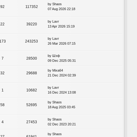
by
Shaos
92
117352
07 Aug 2026 22:18
by
Lavr
22
39220
13 Apr 2026 15:19
by
Lavr
173
243253
26 Mar 2026 07:15
by
Шэф
7
28500
09 Dec 2025 05:31
by
Mixa64
32
29688
21 Dec 2024 02:39
by
Lavr
1
10682
16 Dec 2024 13:08
by
Shaos
58
52695
18 Aug 2025 03:45
by
Shaos
4
27453
02 Dec 2023 20:21
by
Shaos
27
61941