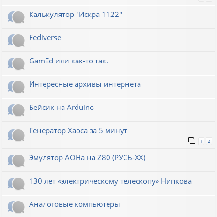
Калькулятор "Искра 1122"
Fediverse
GamEd или как-то так.
Интересные архивы интернета
Бейсик на Arduino
Генератор Хаоса за 5 минут
1
2
Эмулятор АОНа на Z80 (РУСЬ-XX)
130 лет «электрическому телескопу» Нипкова
Аналоговые компьютеры