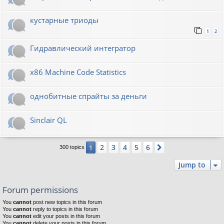
кустарные триоды
1
2
Гидравлический интегратор
x86 Machine Code Statistics
однобитные спрайты за деньги
Sinclair QL
2
3
4
5
6
1
Next
300 topics
Jump to
Forum permissions
You
cannot
post new topics in this forum
You
cannot
reply to topics in this forum
You
cannot
edit your posts in this forum
You
cannot
delete your posts in this forum