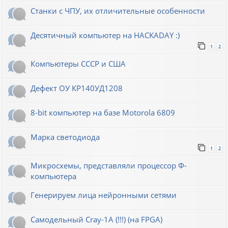
Станки с ЧПУ, их отличительные особенности
Десятичный компьютер на HACKADAY :)
1
2
Компьютеры СССР и США
Дефект ОУ КР140УД1208
8-bit компьютер на базе Motorola 6809
Марка светодиода
1
2
Микросхемы, представляли процессор Ф-
компьютера
Генерируем лица нейронными сетями
Cамодельный Cray-1A (!!!) (на FPGA)