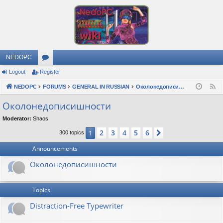
NEDOPC
Logout
Register
or
NEDOPC
u
FORUMS
GENERAL IN RUSSIAN
Околонедописишности
F
e
m
Околонедописишности
e
s
Moderator:
Shaos
d
2
3
4
5
6
1
Next
300 topics
Announcements
Околонедописишности
Topics
Distraction-Free Typewriter