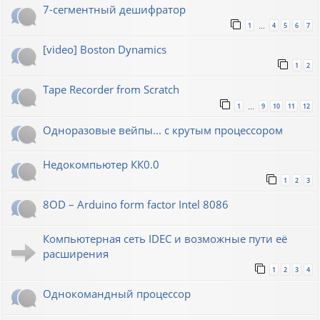
7-сегментный дешифратор
1
4
5
6
7
…
[video] Boston Dynamics
1
2
Tape Recorder from Scratch
1
9
10
11
12
…
Одноразовые вейпы... с крутым процессором
Недокомпьютер КК0.0
1
2
3
8OD – Arduino form factor Intel 8086
Компьютерная сеть IDEC и возможные пути её
расширения
1
2
3
4
Однокомандный процессор