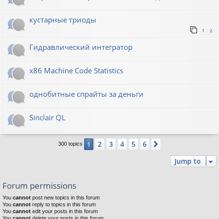
кустарные триоды
1
2
Гидравлический интегратор
x86 Machine Code Statistics
однобитные спрайты за деньги
Sinclair QL
2
3
4
5
6
1
Next
300 topics
Jump to
Forum permissions
You
cannot
post new topics in this forum
You
cannot
reply to topics in this forum
You
cannot
edit your posts in this forum
You
cannot
delete your posts in this forum