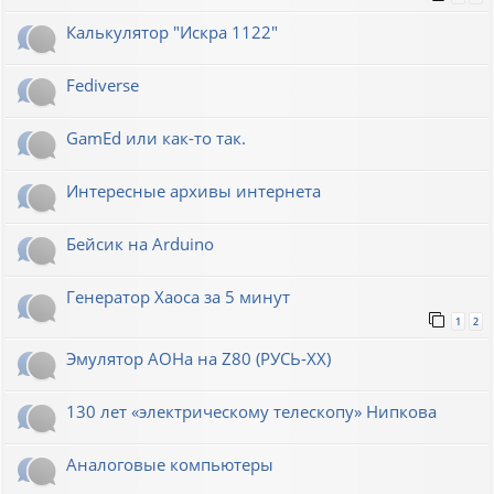
Калькулятор "Искра 1122"
Fediverse
GamEd или как-то так.
Интересные архивы интернета
Бейсик на Arduino
Генератор Хаоса за 5 минут
1
2
Эмулятор АОНа на Z80 (РУСЬ-XX)
130 лет «электрическому телескопу» Нипкова
Аналоговые компьютеры