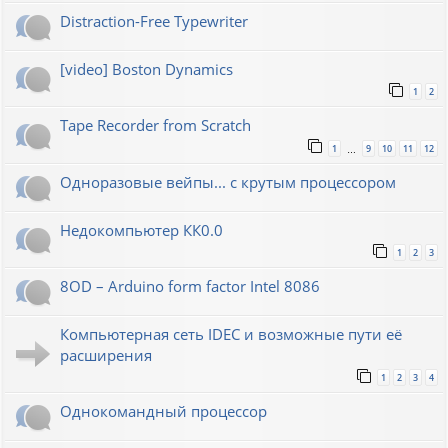
Distraction-Free Typewriter
[video] Boston Dynamics
1
2
Tape Recorder from Scratch
1
9
10
11
12
…
Одноразовые вейпы... с крутым процессором
Недокомпьютер КК0.0
1
2
3
8OD – Arduino form factor Intel 8086
Компьютерная сеть IDEC и возможные пути её
расширения
1
2
3
4
Однокомандный процессор