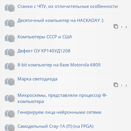
Станки с ЧПУ, их отличительные особенности
Десятичный компьютер на HACKADAY :)
1
2
Компьютеры СССР и США
Дефект ОУ КР140УД1208
8-bit компьютер на базе Motorola 6809
Марка светодиода
1
2
Микросхемы, представляли процессор Ф-
компьютера
Генерируем лица нейронными сетями
Cамодельный Cray-1A (!!!) (на FPGA)