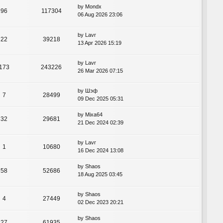
by
Mondx
96
117304
06 Aug 2026 23:06
by
Lavr
22
39218
13 Apr 2026 15:19
by
Lavr
173
243226
26 Mar 2026 07:15
by
Шэф
7
28499
09 Dec 2025 05:31
by
Mixa64
32
29681
21 Dec 2024 02:39
by
Lavr
1
10680
16 Dec 2024 13:08
by
Shaos
58
52686
18 Aug 2025 03:45
by
Shaos
4
27449
02 Dec 2023 20:21
by
Shaos
27
61935