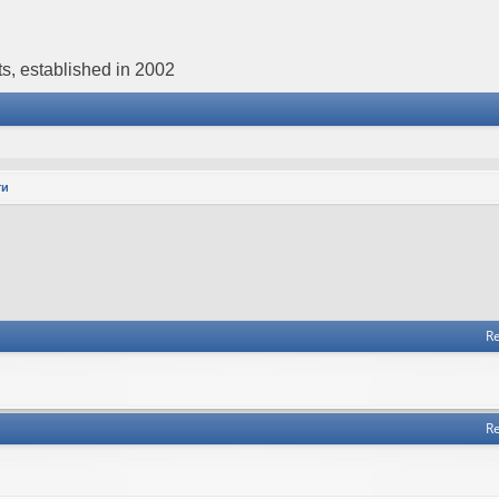
s, established in 2002
ти
Re
Re