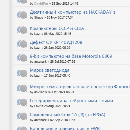
by
DavidFut
»
25 Sep 2017 14:48
Десятичный компьютер на HACKADAY :)
by
Shaos
»
18 Nov 2017 07:34
Компьютеры СССР и США
by
Lavr
»
06 May 2022 15:45
Дефект ОУ КР140УД1208
by
Lavr
»
28 Jan 2022 08:02
8-bit компьютер на базе Motorola 6809
by
antsnark
»
28 Jul 2010 07:26
Марка светодиода
by
Lavr
»
17 Jun 2017 05:40
Микросхемы, представляли процессор Ф-ком
by
askfind
»
02 Oct 2021 06:23
Генерируем лица нейронными сетями
by
Lavr
»
28 Aug 2021 20:21
Cамодельный Cray-1A (!!!) (на FPGA)
by
antsnark
»
02 Sep 2010 11:09
Биполярные транзисторы в EWB