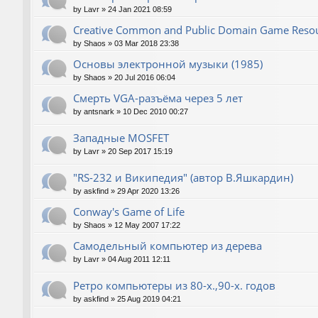
by
Lavr
»
24 Jan 2021 08:59
Creative Common and Public Domain Game Reso
by
Shaos
»
03 Mar 2018 23:38
Основы электронной музыки (1985)
by
Shaos
»
20 Jul 2016 06:04
Смерть VGA-разъёма через 5 лет
by
antsnark
»
10 Dec 2010 00:27
Западные MOSFET
by
Lavr
»
20 Sep 2017 15:19
"RS-232 и Википедия" (автор В.Яшкардин)
by
askfind
»
29 Apr 2020 13:26
Conway's Game of Life
by
Shaos
»
12 May 2007 17:22
Самодельный компьютер из дерева
by
Lavr
»
04 Aug 2011 12:11
Ретро компьютеры из 80-х.,90-х. годов
by
askfind
»
25 Aug 2019 04:21