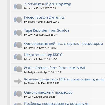
7-сегментный дешифратор
by
Lavr
»
13 Jul 2017 20:19
[video] Boston Dynamics
by
Shaos
»
20 Mar 2008 02:42
Tape Recorder from Scratch
by
Lavr
»
23 Sep 2016 16:37
Одноразовые вейпы... с крутым процессором
by
Lavr
»
24 Nov 2025 19:59
Недокомпьютер КК0.0
by
Lavr
»
13 Mar 2016 09:57
8OD – Arduino form factor Intel 8086
by
Andy6zx
»
02 Apr 2016 06:13
Компьютерная сеть IDEC и возможные пути е
by
Shaos
»
14 Dec 2021 23:51
Однокомандный процессор
by
bar
»
28 Aug 2006 15:23
Подборка процессоров на россыпухе