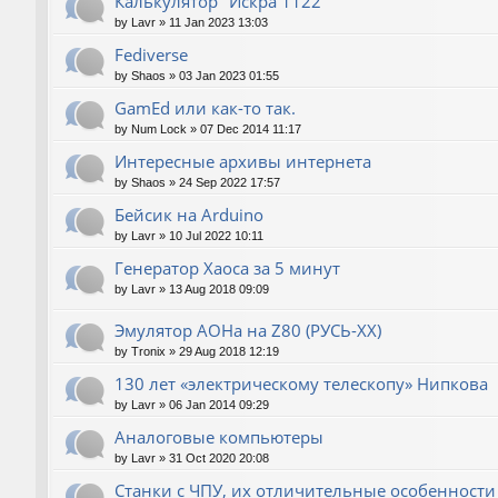
Калькулятор "Искра 1122"
by
Lavr
»
11 Jan 2023 13:03
Fediverse
by
Shaos
»
03 Jan 2023 01:55
GamEd или как-то так.
by
Num Lock
»
07 Dec 2014 11:17
Интересные архивы интернета
by
Shaos
»
24 Sep 2022 17:57
Бейсик на Arduino
by
Lavr
»
10 Jul 2022 10:11
Генератор Хаоса за 5 минут
by
Lavr
»
13 Aug 2018 09:09
Эмулятор АОНа на Z80 (РУСЬ-XX)
by
Tronix
»
29 Aug 2018 12:19
130 лет «электрическому телескопу» Нипкова
by
Lavr
»
06 Jan 2014 09:29
Аналоговые компьютеры
by
Lavr
»
31 Oct 2020 20:08
Станки с ЧПУ, их отличительные особенности