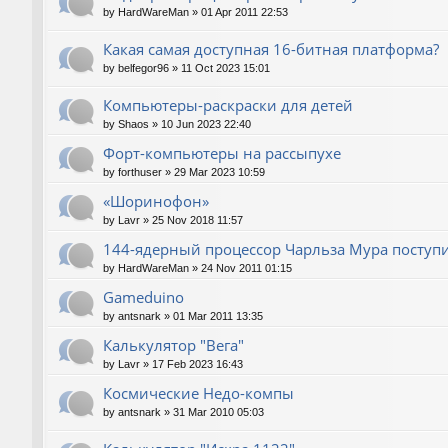
by
HardWareMan
»
01 Apr 2011 22:53
Какая самая доступная 16-битная платформа?
by
belfegor96
»
11 Oct 2023 15:01
Компьютеры-раскраски для детей
by
Shaos
»
10 Jun 2023 22:40
Форт-компьютеры на рассыпухе
by
forthuser
»
29 Mar 2023 10:59
«Шоринофон»
by
Lavr
»
25 Nov 2018 11:57
144-ядерный процессор Чарльза Мура поступи
by
HardWareMan
»
24 Nov 2011 01:15
Gameduino
by
antsnark
»
01 Mar 2011 13:35
Калькулятор "Вега"
by
Lavr
»
17 Feb 2023 16:43
Космические Недо-компы
by
antsnark
»
31 Mar 2010 05:03