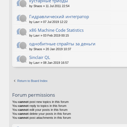
кустарные триоды
by
Shaos
»
11 Jul 2011 22:54
Гидравлический интегратор
by
Lavr
»
07 Jul 2019 12:22
x86 Machine Code Statistics
by
Lavr
»
03 Feb 2019 00:15
однобитные спрайты за деньги
by
Shaos
»
20 Jan 2019 10:37
Sinclair QL
by
Lavr
»
08 Jan 2019 16:57
Return to Board Index
Forum permissions
You
cannot
post new topics in this forum
You
cannot
reply to topics in this forum
You
cannot
edit your posts in this forum
You
cannot
delete your posts in this forum
You
cannot
post attachments in this forum