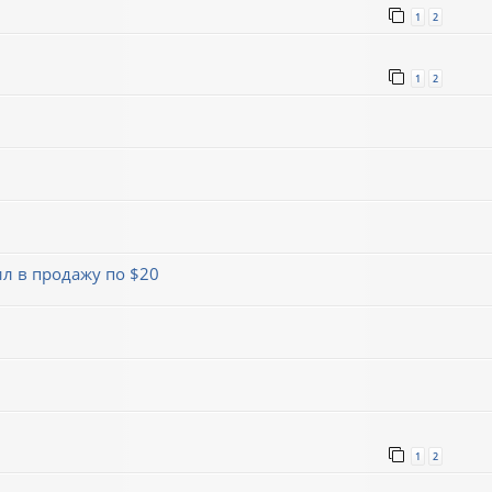
1
2
1
2
л в продажу по $20
1
2