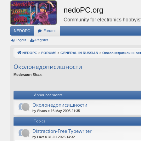
nedoPC.org
Community for electronics hobbyist
NEDOPC
Forums
Logout
Register
NEDOPC
FORUMS
GENERAL IN RUSSIAN
Околонедописишнос
Околонедописишности
Moderator:
Shaos
Announcements
Околонедописишности
by
Shaos
»
16 May 2005 21:35
Topics
Distraction-Free Typewriter
by
Lavr
»
31 Jul 2026 14:32