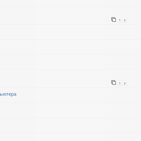
1
2
1
2
пьютера