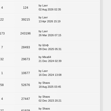
by
Lavr
4
124
02 Aug 2026 02:35
by
Lavr
22
39215
13 Apr 2026 15:19
by
Lavr
173
243196
26 Mar 2026 07:15
by
Шэф
7
28493
09 Dec 2025 05:31
by
Mixa64
32
29673
21 Dec 2024 02:39
by
Lavr
1
10677
16 Dec 2024 13:08
by
Shaos
58
52676
18 Aug 2025 03:45
by
Shaos
4
27447
02 Dec 2023 20:21
by
Shaos
27
61929