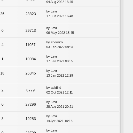
04 Aug 2022 13:45
by
Lavr
25
28823
17 Jun 2022 16:48
by
Lavr
0
29713
06 May 2022 15:45
by
shoorick
4
11057
03 Feb 2022 09:37
by
Lavr
1
10084
17 Jan 2022 08:55
by
Lavr
18
26845
13 Jan 2022 12:29
by
askfind
2
8779
02 Oct 2021 12:11
by
Lavr
0
27296
28 Aug 2021 20:21
by
Lavr
8
19283
14 Apr 2021 10:16
by
Lavr
0
28799