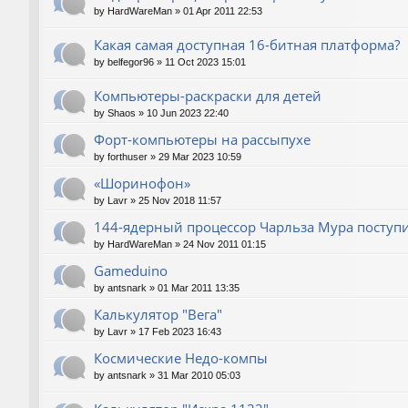
by
HardWareMan
»
01 Apr 2011 22:53
Какая самая доступная 16-битная платформа?
by
belfegor96
»
11 Oct 2023 15:01
Компьютеры-раскраски для детей
by
Shaos
»
10 Jun 2023 22:40
Форт-компьютеры на рассыпухе
by
forthuser
»
29 Mar 2023 10:59
«Шоринофон»
by
Lavr
»
25 Nov 2018 11:57
144-ядерный процессор Чарльза Мура поступи
by
HardWareMan
»
24 Nov 2011 01:15
Gameduino
by
antsnark
»
01 Mar 2011 13:35
Калькулятор "Вега"
by
Lavr
»
17 Feb 2023 16:43
Космические Недо-компы
by
antsnark
»
31 Mar 2010 05:03