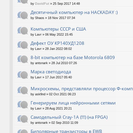
by
DavidFut
»
25 Sep 2017 14:48
Десятичный компьютер на HACKADAY :)
by
Shaos
»
18 Nov 2017 07:34
Компьютеры СССР и США
by
Lavr
»
06 May 2022 15:45
Дефект ОУ КР140УД1208
by
Lavr
»
28 Jan 2022 08:02
8-bit компьютер на базе Motorola 6809
by
antsnark
»
28 Jul 2010 07:26
Марка светодиода
by
Lavr
»
17 Jun 2017 05:40
Микросхемы, представляли процессор Ф-ком
by
askfind
»
02 Oct 2021 06:23
Генерируем лица нейронными сетями
by
Lavr
»
28 Aug 2021 20:21
Cамодельный Cray-1A (!!!) (на FPGA)
by
antsnark
»
02 Sep 2010 11:09
Биполярные транзисторы в EWB