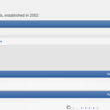
s, established in 2002
ти
Re
Re
1
3
4
5
6
7
…