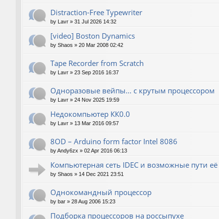
Distraction-Free Typewriter
by
Lavr
»
31 Jul 2026 14:32
[video] Boston Dynamics
by
Shaos
»
20 Mar 2008 02:42
Tape Recorder from Scratch
by
Lavr
»
23 Sep 2016 16:37
Одноразовые вейпы... с крутым процессором
by
Lavr
»
24 Nov 2025 19:59
Недокомпьютер КК0.0
by
Lavr
»
13 Mar 2016 09:57
8OD – Arduino form factor Intel 8086
by
Andy6zx
»
02 Apr 2016 06:13
Компьютерная сеть IDEC и возможные пути е
by
Shaos
»
14 Dec 2021 23:51
Однокомандный процессор
by
bar
»
28 Aug 2006 15:23
Подборка процессоров на россыпухе