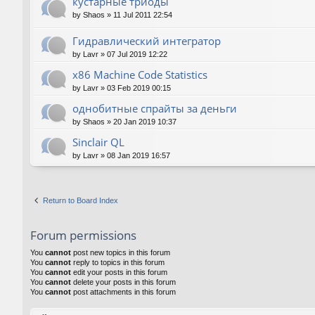
кустарные триоды
by
Shaos
»
11 Jul 2011 22:54
Гидравлический интегратор
by
Lavr
»
07 Jul 2019 12:22
x86 Machine Code Statistics
by
Lavr
»
03 Feb 2019 00:15
однобитные спрайты за деньги
by
Shaos
»
20 Jan 2019 10:37
Sinclair QL
by
Lavr
»
08 Jan 2019 16:57
Return to Board Index
Forum permissions
You
cannot
post new topics in this forum
You
cannot
reply to topics in this forum
You
cannot
edit your posts in this forum
You
cannot
delete your posts in this forum
You
cannot
post attachments in this forum