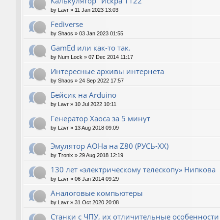
Калькулятор "Искра 1122"
by
Lavr
»
11 Jan 2023 13:03
Fediverse
by
Shaos
»
03 Jan 2023 01:55
GamEd или как-то так.
by
Num Lock
»
07 Dec 2014 11:17
Интересные архивы интернета
by
Shaos
»
24 Sep 2022 17:57
Бейсик на Arduino
by
Lavr
»
10 Jul 2022 10:11
Генератор Хаоса за 5 минут
by
Lavr
»
13 Aug 2018 09:09
Эмулятор АОНа на Z80 (РУСЬ-XX)
by
Tronix
»
29 Aug 2018 12:19
130 лет «электрическому телескопу» Нипкова
by
Lavr
»
06 Jan 2014 09:29
Аналоговые компьютеры
by
Lavr
»
31 Oct 2020 20:08
Станки с ЧПУ, их отличительные особенности