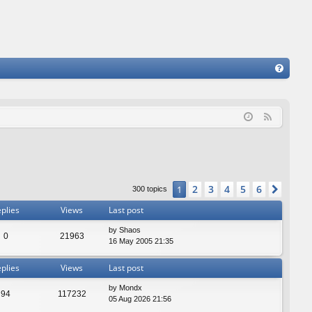
FA
Q
F
e
e
d
2
3
4
5
6
1
Next
300 topics
plies
Views
Last post
by
Shaos
0
21963
16 May 2005 21:35
plies
Views
Last post
by
Mondx
94
117232
05 Aug 2026 21:56