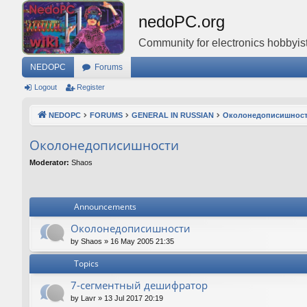
nedoPC.org
Community for electronics hobbyist
NEDOPC
Forums
Logout
Register
NEDOPC
FORUMS
GENERAL IN RUSSIAN
Околонедописишнос
Околонедописишности
Moderator:
Shaos
Announcements
Околонедописишности
by
Shaos
»
16 May 2005 21:35
Topics
7-сегментный дешифратор
by
Lavr
»
13 Jul 2017 20:19