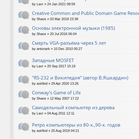
by
Lavr
»
24 Jan 2021 08:59
Creative Common and Public Domain Game Reso
by
Shaos
»
03 Mar 2018 23:38
Основы электронной музыки (1985)
by
Shaos
»
20 Jul 2016 06:04
Смерть VGA-разъёма через 5 лет
by
antsnark
»
10 Dec 2010 00:27
Западные MOSFET
by
Lavr
»
20 Sep 2017 15:19
"RS-232 и Википедия" (автор В.Яшкардин)
by
askfind
»
29 Apr 2020 13:26
Conway's Game of Life
by
Shaos
»
12 May 2007 17:22
Самодельный компьютер из дерева
by
Lavr
»
04 Aug 2011 12:11
Ретро компьютеры из 80-х.,90-х. годов
by
askfind
»
25 Aug 2019 04:21