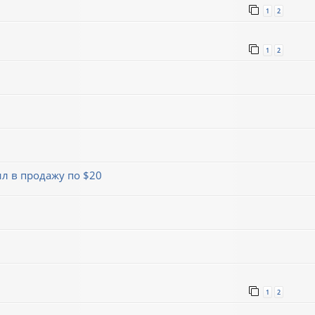
1
2
1
2
л в продажу по $20
1
2