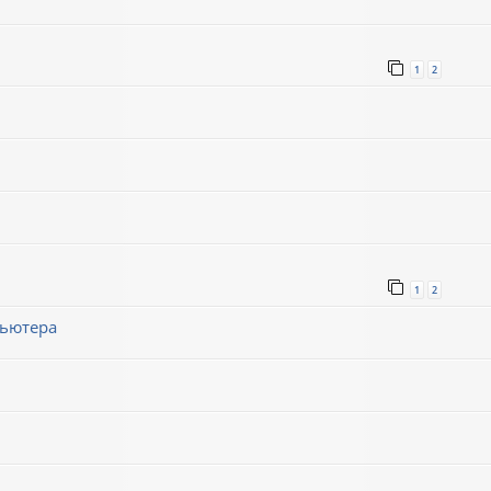
1
2
1
2
пьютера