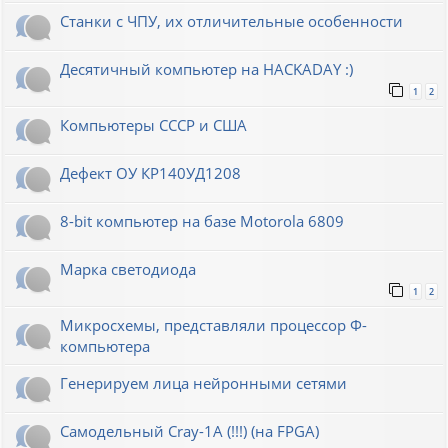
Станки с ЧПУ, их отличительные особенности
Десятичный компьютер на HACKADAY :)
1
2
Компьютеры СССР и США
Дефект ОУ КР140УД1208
8-bit компьютер на базе Motorola 6809
Марка светодиода
1
2
Микросхемы, представляли процессор Ф-
компьютера
Генерируем лица нейронными сетями
Cамодельный Cray-1A (!!!) (на FPGA)