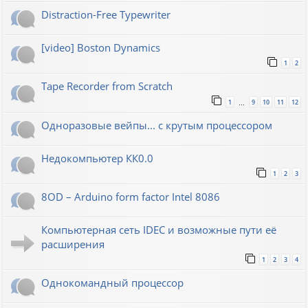
Distraction-Free Typewriter
[video] Boston Dynamics
1
2
Tape Recorder from Scratch
1
9
10
11
12
…
Одноразовые вейпы... с крутым процессором
Недокомпьютер КК0.0
1
2
3
8OD – Arduino form factor Intel 8086
Компьютерная сеть IDEC и возможные пути её
расширения
1
2
3
4
Однокомандный процессор