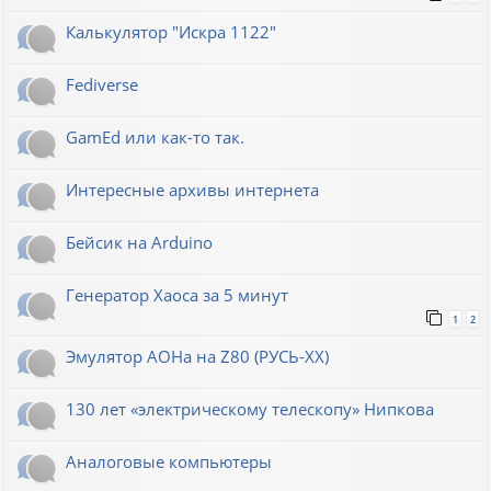
Калькулятор "Искра 1122"
Fediverse
GamEd или как-то так.
Интересные архивы интернета
Бейсик на Arduino
Генератор Хаоса за 5 минут
1
2
Эмулятор АОНа на Z80 (РУСЬ-XX)
130 лет «электрическому телескопу» Нипкова
Аналоговые компьютеры