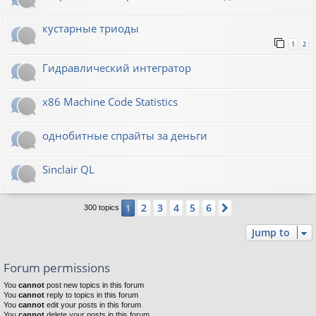
кустарные триоды
1
2
Гидравлический интегратор
x86 Machine Code Statistics
однобитные спрайты за деньги
Sinclair QL
2
3
4
5
6
1
Next
300 topics
Jump to
Forum permissions
You
cannot
post new topics in this forum
You
cannot
reply to topics in this forum
You
cannot
edit your posts in this forum
You
cannot
delete your posts in this forum