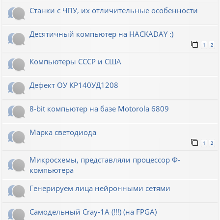
Станки с ЧПУ, их отличительные особенности
Десятичный компьютер на HACKADAY :)
1
2
Компьютеры СССР и США
Дефект ОУ КР140УД1208
8-bit компьютер на базе Motorola 6809
Марка светодиода
1
2
Микросхемы, представляли процессор Ф-
компьютера
Генерируем лица нейронными сетями
Cамодельный Cray-1A (!!!) (на FPGA)