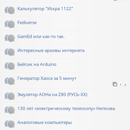
Калькулятор "Искра 1122"
Fediverse
GamEd или как-то так.
Интересные архивы интернета
Бейсик на Arduino
Генератор Хаоса за 5 минут
1
2
Эмулятор АОНа на Z80 (РУСЬ-XX)
130 лет «электрическому телескопу» Нипкова
Аналоговые компьютеры