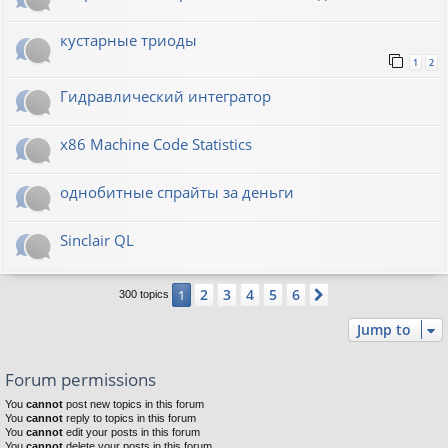
кустарные триоды
1
2
Гидравлический интегратор
x86 Machine Code Statistics
однобитные спрайты за деньги
Sinclair QL
2
3
4
5
6
1
Next
300 topics
Jump to
Forum permissions
You
cannot
post new topics in this forum
You
cannot
reply to topics in this forum
You
cannot
edit your posts in this forum
You
cannot
delete your posts in this forum