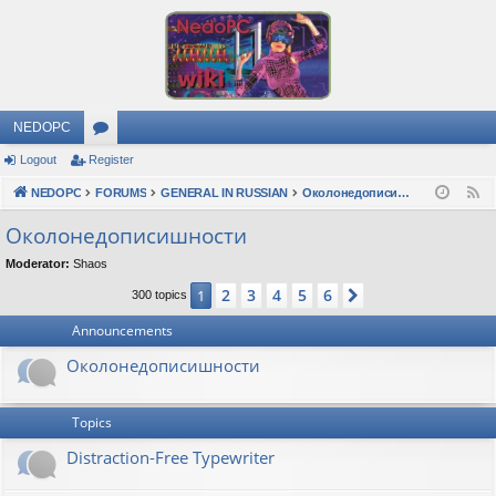
NEDOPC
Logout
Register
or
NEDOPC
u
FORUMS
GENERAL IN RUSSIAN
Околонедописишности
F
e
m
Околонедописишности
e
s
Moderator:
Shaos
d
2
3
4
5
6
1
Next
300 topics
Announcements
Околонедописишности
Topics
Distraction-Free Typewriter