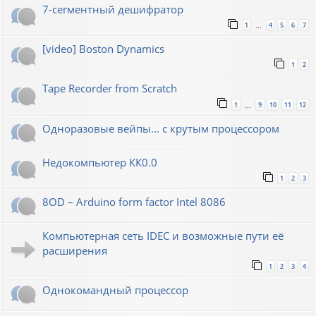
7-сегментный дешифратор
1
4
5
6
7
…
[video] Boston Dynamics
1
2
Tape Recorder from Scratch
1
9
10
11
12
…
Одноразовые вейпы... с крутым процессором
Недокомпьютер КК0.0
1
2
3
8OD – Arduino form factor Intel 8086
Компьютерная сеть IDEC и возможные пути её
расширения
1
2
3
4
Однокомандный процессор