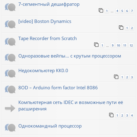
7-сегментный дешифратор
1
4
5
6
7
…
[video] Boston Dynamics
1
2
Tape Recorder from Scratch
1
9
10
11
12
…
Одноразовые вейпы... с крутым процессором
Недокомпьютер КК0.0
1
2
3
8OD – Arduino form factor Intel 8086
Компьютерная сеть IDEC и возможные пути её
расширения
1
2
3
4
Однокомандный процессор