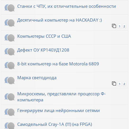
Станки с ЧПУ, их отличительные особенности
Десятичный компьютер на HACKADAY :)
1
2
Компьютеры СССР и США
Дефект ОУ КР140УД1208
8-bit компьютер на базе Motorola 6809
Марка светодиода
1
2
Микросхемы, представляли процессор Ф-
компьютера
Генерируем лица нейронными сетями
Cамодельный Cray-1A (!!!) (на FPGA)