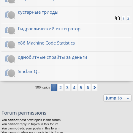
кустарные триоды
1
2
Гидравлический интегратор
x86 Machine Code Statistics
однобитные спрайты за деньги
Sinclair QL
2
3
4
5
6
1
Next
300 topics
Jump to
Forum permissions
You
cannot
post new topics in this forum
You
cannot
reply to topics in this forum
You
cannot
edit your posts in this forum
You
cannot
delete your posts in this forum