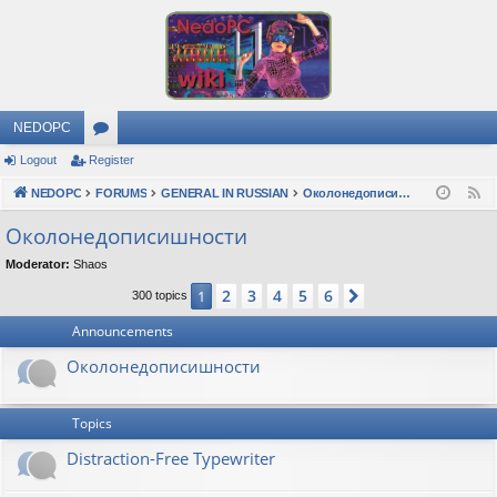
NEDOPC
Logout
Register
or
NEDOPC
u
FORUMS
GENERAL IN RUSSIAN
Околонедописишности
F
e
m
Околонедописишности
e
s
Moderator:
Shaos
d
2
3
4
5
6
1
Next
300 topics
Announcements
Околонедописишности
Topics
Distraction-Free Typewriter