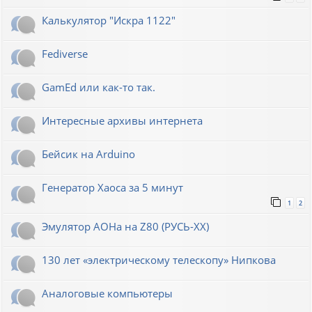
Калькулятор "Искра 1122"
Fediverse
GamEd или как-то так.
Интересные архивы интернета
Бейсик на Arduino
Генератор Хаоса за 5 минут
1
2
Эмулятор АОНа на Z80 (РУСЬ-XX)
130 лет «электрическому телескопу» Нипкова
Аналоговые компьютеры