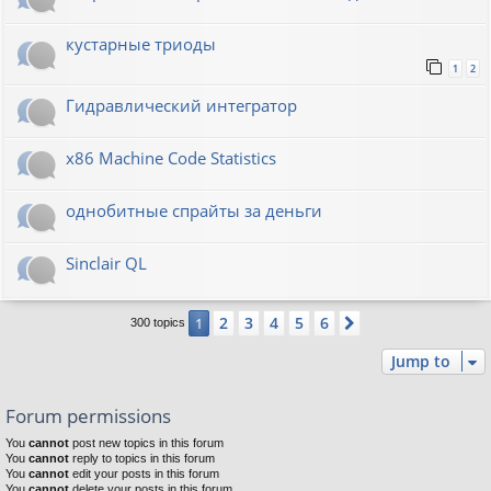
кустарные триоды
1
2
Гидравлический интегратор
x86 Machine Code Statistics
однобитные спрайты за деньги
Sinclair QL
2
3
4
5
6
1
Next
300 topics
Jump to
Forum permissions
You
cannot
post new topics in this forum
You
cannot
reply to topics in this forum
You
cannot
edit your posts in this forum
You
cannot
delete your posts in this forum