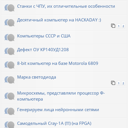
Станки с ЧПУ, их отличительные особенности
Десятичный компьютер на HACKADAY :)
1
2
Компьютеры СССР и США
Дефект ОУ КР140УД1208
8-bit компьютер на базе Motorola 6809
Марка светодиода
1
2
Микросхемы, представляли процессор Ф-
компьютера
Генерируем лица нейронными сетями
Cамодельный Cray-1A (!!!) (на FPGA)