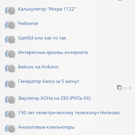
Калькулятор "Искра 1122"
Fediverse
GamEd или как-то так.
Интересные архивы интернета
Бейсик на Arduino
Генератор Хаоса за 5 минут
1
2
Эмулятор АОНа на Z80 (РУСЬ-XX)
130 лет «электрическому телескопу» Нипкова
Аналоговые компьютеры