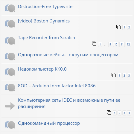
Distraction-Free Typewriter
[video] Boston Dynamics
1
2
Tape Recorder from Scratch
1
9
10
11
12
…
Одноразовые вейпы... с крутым процессором
Недокомпьютер КК0.0
1
2
3
8OD – Arduino form factor Intel 8086
Компьютерная сеть IDEC и возможные пути её
расширения
1
2
3
4
Однокомандный процессор