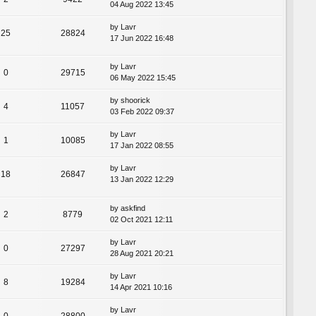
04 Aug 2022 13:45
by
Lavr
25
28824
17 Jun 2022 16:48
by
Lavr
0
29715
06 May 2022 15:45
by
shoorick
4
11057
03 Feb 2022 09:37
by
Lavr
1
10085
17 Jan 2022 08:55
by
Lavr
18
26847
13 Jan 2022 12:29
by
askfind
2
8779
02 Oct 2021 12:11
by
Lavr
0
27297
28 Aug 2021 20:21
by
Lavr
8
19284
14 Apr 2021 10:16
by
Lavr
0
28800