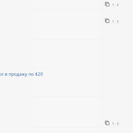
1
2
1
2
л в продажу по $20
1
2