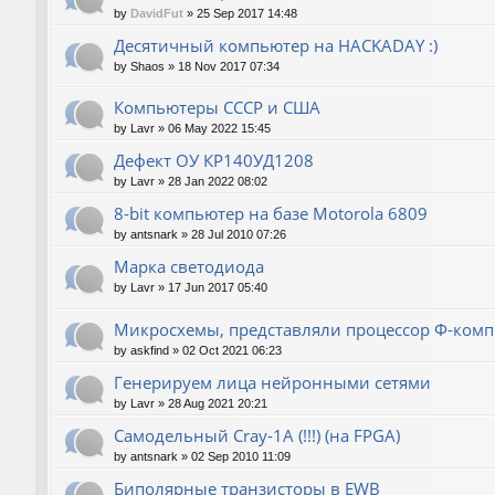
by
DavidFut
»
25 Sep 2017 14:48
Десятичный компьютер на HACKADAY :)
by
Shaos
»
18 Nov 2017 07:34
Компьютеры СССР и США
by
Lavr
»
06 May 2022 15:45
Дефект ОУ КР140УД1208
by
Lavr
»
28 Jan 2022 08:02
8-bit компьютер на базе Motorola 6809
by
antsnark
»
28 Jul 2010 07:26
Марка светодиода
by
Lavr
»
17 Jun 2017 05:40
Микросхемы, представляли процессор Ф-ком
by
askfind
»
02 Oct 2021 06:23
Генерируем лица нейронными сетями
by
Lavr
»
28 Aug 2021 20:21
Cамодельный Cray-1A (!!!) (на FPGA)
by
antsnark
»
02 Sep 2010 11:09
Биполярные транзисторы в EWB