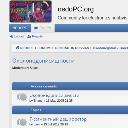
nedoPC.org
Community for electronics hobbyist
NEDOPC
Forums
Logout
Register
NEDOPC
FORUMS
GENERAL IN RUSSIAN
Околонедописишнос
Околонедописишности
Moderator:
Shaos
Announcements
Околонедописишности
by
Shaos
»
16 May 2005 21:35
Topics
7-сегментный дешифратор
by
Lavr
»
13 Jul 2017 20:19