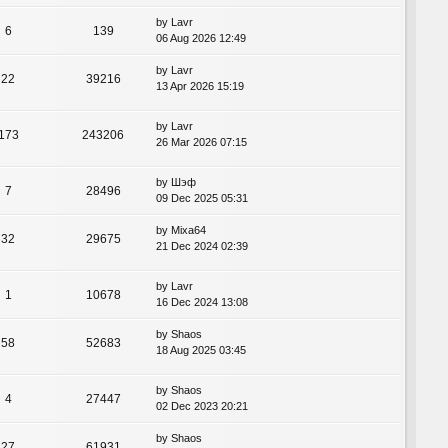
by
Lavr
6
139
06 Aug 2026 12:49
by
Lavr
22
39216
13 Apr 2026 15:19
by
Lavr
173
243206
26 Mar 2026 07:15
by
Шэф
7
28496
09 Dec 2025 05:31
by
Mixa64
32
29675
21 Dec 2024 02:39
by
Lavr
1
10678
16 Dec 2024 13:08
by
Shaos
58
52683
18 Aug 2025 03:45
by
Shaos
4
27447
02 Dec 2023 20:21
by
Shaos
27
61931