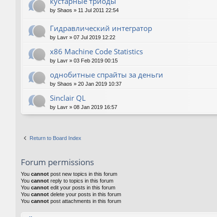
кустарные триоды
by
Shaos
»
11 Jul 2011 22:54
Гидравлический интегратор
by
Lavr
»
07 Jul 2019 12:22
x86 Machine Code Statistics
by
Lavr
»
03 Feb 2019 00:15
однобитные спрайты за деньги
by
Shaos
»
20 Jan 2019 10:37
Sinclair QL
by
Lavr
»
08 Jan 2019 16:57
Return to Board Index
Forum permissions
You
cannot
post new topics in this forum
You
cannot
reply to topics in this forum
You
cannot
edit your posts in this forum
You
cannot
delete your posts in this forum
You
cannot
post attachments in this forum