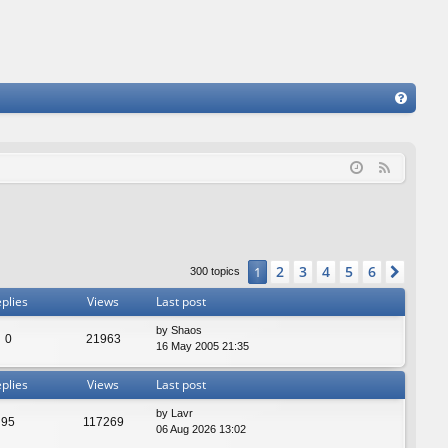
FA
Q
F
e
e
d
2
3
4
5
6
1
Next
300 topics
plies
Views
Last post
by
Shaos
0
21963
16 May 2005 21:35
plies
Views
Last post
by
Lavr
95
117269
06 Aug 2026 13:02