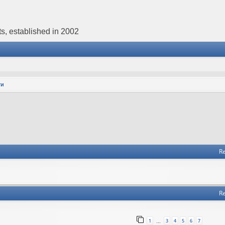
s, established in 2002
ти
Re
Re
1
3
4
5
6
7
…