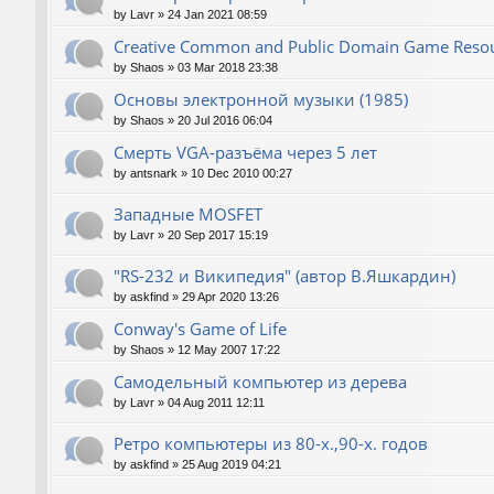
by
Lavr
»
24 Jan 2021 08:59
Creative Common and Public Domain Game Reso
by
Shaos
»
03 Mar 2018 23:38
Основы электронной музыки (1985)
by
Shaos
»
20 Jul 2016 06:04
Смерть VGA-разъёма через 5 лет
by
antsnark
»
10 Dec 2010 00:27
Западные MOSFET
by
Lavr
»
20 Sep 2017 15:19
"RS-232 и Википедия" (автор В.Яшкардин)
by
askfind
»
29 Apr 2020 13:26
Conway's Game of Life
by
Shaos
»
12 May 2007 17:22
Самодельный компьютер из дерева
by
Lavr
»
04 Aug 2011 12:11
Ретро компьютеры из 80-х.,90-х. годов
by
askfind
»
25 Aug 2019 04:21