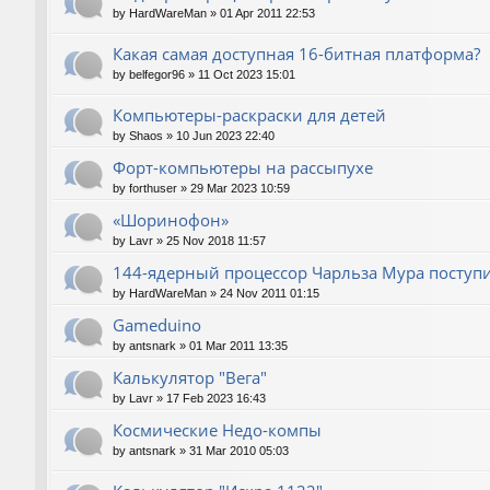
by
HardWareMan
»
01 Apr 2011 22:53
Какая самая доступная 16-битная платформа?
by
belfegor96
»
11 Oct 2023 15:01
Компьютеры-раскраски для детей
by
Shaos
»
10 Jun 2023 22:40
Форт-компьютеры на рассыпухе
by
forthuser
»
29 Mar 2023 10:59
«Шоринофон»
by
Lavr
»
25 Nov 2018 11:57
144-ядерный процессор Чарльза Мура поступи
by
HardWareMan
»
24 Nov 2011 01:15
Gameduino
by
antsnark
»
01 Mar 2011 13:35
Калькулятор "Вега"
by
Lavr
»
17 Feb 2023 16:43
Космические Недо-компы
by
antsnark
»
31 Mar 2010 05:03