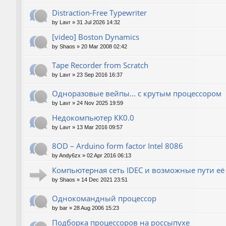
Distraction-Free Typewriter
by
Lavr
»
31 Jul 2026 14:32
[video] Boston Dynamics
by
Shaos
»
20 Mar 2008 02:42
Tape Recorder from Scratch
by
Lavr
»
23 Sep 2016 16:37
Одноразовые вейпы... с крутым процессором
by
Lavr
»
24 Nov 2025 19:59
Недокомпьютер КК0.0
by
Lavr
»
13 Mar 2016 09:57
8OD – Arduino form factor Intel 8086
by
Andy6zx
»
02 Apr 2016 06:13
Компьютерная сеть IDEC и возможные пути е
by
Shaos
»
14 Dec 2021 23:51
Однокомандный процессор
by
bar
»
28 Aug 2006 15:23
Подборка процессоров на россыпухе