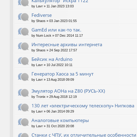
Калькулятор "Искра 1122"
by
Lavr
»
11 Jan 2023 13:03
Fediverse
by
Shaos
»
03 Jan 2023 01:55
GamEd или как-то так.
by
Num Lock
»
07 Dec 2014 11:17
Интересные архивы интернета
by
Shaos
»
24 Sep 2022 17:57
Бейсик на Arduino
by
Lavr
»
10 Jul 2022 10:11
Генератор Хаоса за 5 минут
by
Lavr
»
13 Aug 2018 09:09
Эмулятор АОНа на Z80 (РУСЬ-XX)
by
Tronix
»
29 Aug 2018 12:19
130 лет «электрическому телескопу» Нипкова
by
Lavr
»
06 Jan 2014 09:29
Аналоговые компьютеры
by
Lavr
»
31 Oct 2020 20:08
Станки с ЧПУ, их отличительные особенности