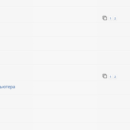
1
2
1
2
пьютера