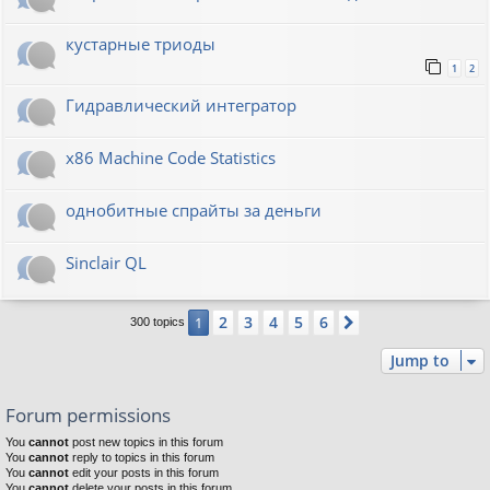
кустарные триоды
1
2
Гидравлический интегратор
x86 Machine Code Statistics
однобитные спрайты за деньги
Sinclair QL
2
3
4
5
6
1
Next
300 topics
Jump to
Forum permissions
You
cannot
post new topics in this forum
You
cannot
reply to topics in this forum
You
cannot
edit your posts in this forum
You
cannot
delete your posts in this forum