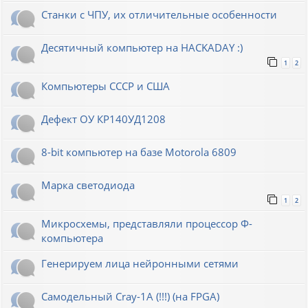
Станки с ЧПУ, их отличительные особенности
Десятичный компьютер на HACKADAY :)
1
2
Компьютеры СССР и США
Дефект ОУ КР140УД1208
8-bit компьютер на базе Motorola 6809
Марка светодиода
1
2
Микросхемы, представляли процессор Ф-
компьютера
Генерируем лица нейронными сетями
Cамодельный Cray-1A (!!!) (на FPGA)