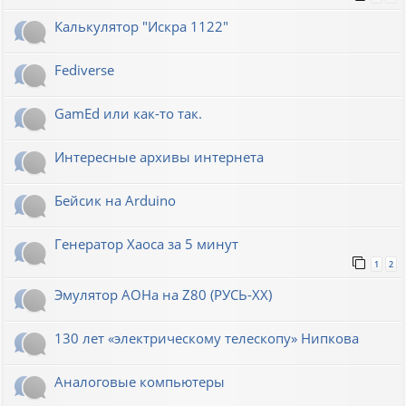
Калькулятор "Искра 1122"
Fediverse
GamEd или как-то так.
Интересные архивы интернета
Бейсик на Arduino
Генератор Хаоса за 5 минут
1
2
Эмулятор АОНа на Z80 (РУСЬ-XX)
130 лет «электрическому телескопу» Нипкова
Аналоговые компьютеры