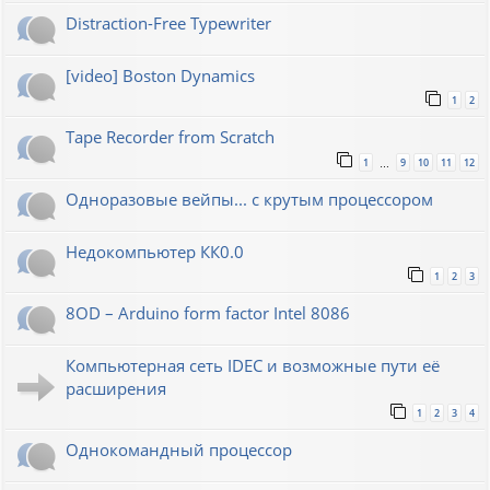
Distraction-Free Typewriter
[video] Boston Dynamics
1
2
Tape Recorder from Scratch
1
9
10
11
12
…
Одноразовые вейпы... с крутым процессором
Недокомпьютер КК0.0
1
2
3
8OD – Arduino form factor Intel 8086
Компьютерная сеть IDEC и возможные пути её
расширения
1
2
3
4
Однокомандный процессор