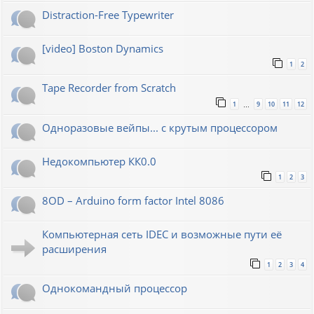
Distraction-Free Typewriter
[video] Boston Dynamics
1
2
Tape Recorder from Scratch
1
9
10
11
12
…
Одноразовые вейпы... с крутым процессором
Недокомпьютер КК0.0
1
2
3
8OD – Arduino form factor Intel 8086
Компьютерная сеть IDEC и возможные пути её
расширения
1
2
3
4
Однокомандный процессор