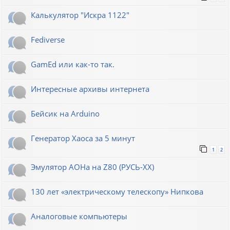
Калькулятор "Искра 1122"
Fediverse
GamEd или как-то так.
Интересные архивы интернета
Бейсик на Arduino
Генератор Хаоса за 5 минут
1
2
Эмулятор АОНа на Z80 (РУСЬ-XX)
130 лет «электрическому телескопу» Нипкова
Аналоговые компьютеры