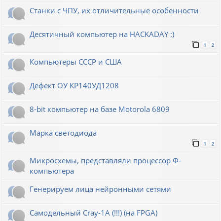
Станки с ЧПУ, их отличительные особенности
Десятичный компьютер на HACKADAY :)
1
2
Компьютеры СССР и США
Дефект ОУ КР140УД1208
8-bit компьютер на базе Motorola 6809
Марка светодиода
1
2
Микросхемы, представляли процессор Ф-
компьютера
Генерируем лица нейронными сетями
Cамодельный Cray-1A (!!!) (на FPGA)