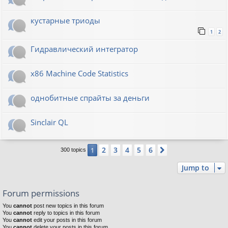
кустарные триоды
1
2
Гидравлический интегратор
x86 Machine Code Statistics
однобитные спрайты за деньги
Sinclair QL
2
3
4
5
6
1
Next
300 topics
Jump to
Forum permissions
You
cannot
post new topics in this forum
You
cannot
reply to topics in this forum
You
cannot
edit your posts in this forum
You
cannot
delete your posts in this forum