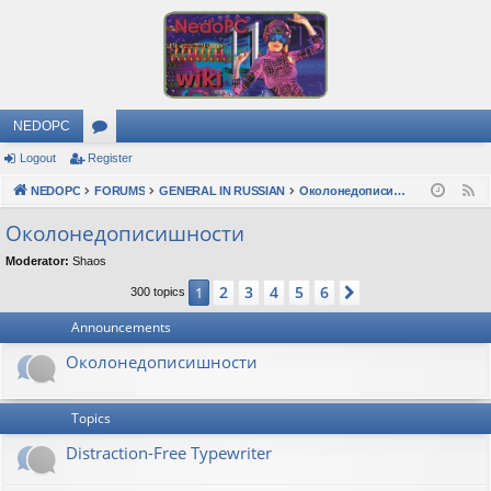
NEDOPC
Logout
Register
or
NEDOPC
u
FORUMS
GENERAL IN RUSSIAN
Околонедописишности
F
e
m
Околонедописишности
e
s
Moderator:
Shaos
d
2
3
4
5
6
1
Next
300 topics
Announcements
Околонедописишности
Topics
Distraction-Free Typewriter