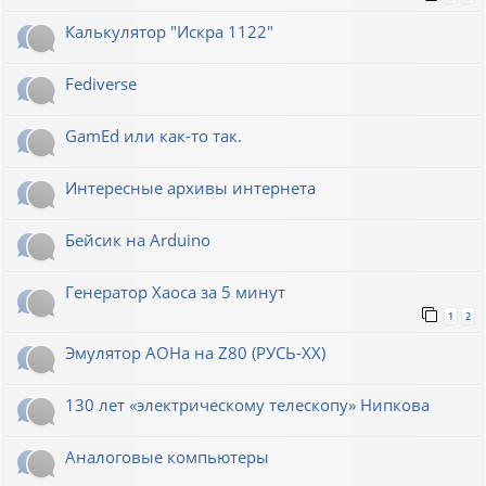
Калькулятор "Искра 1122"
Fediverse
GamEd или как-то так.
Интересные архивы интернета
Бейсик на Arduino
Генератор Хаоса за 5 минут
1
2
Эмулятор АОНа на Z80 (РУСЬ-XX)
130 лет «электрическому телескопу» Нипкова
Аналоговые компьютеры