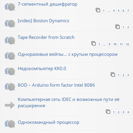
7-сегментный дешифратор
1
4
5
6
7
…
[video] Boston Dynamics
1
2
Tape Recorder from Scratch
1
9
10
11
12
…
Одноразовые вейпы... с крутым процессором
Недокомпьютер КК0.0
1
2
3
8OD – Arduino form factor Intel 8086
Компьютерная сеть IDEC и возможные пути её
расширения
1
2
3
4
Однокомандный процессор