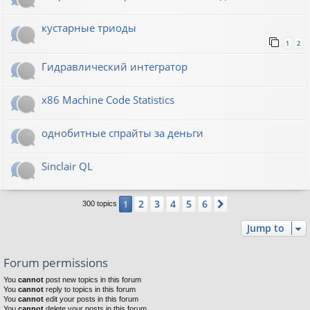
кустарные триоды
1
2
Гидравлический интегратор
x86 Machine Code Statistics
однобитные спрайты за деньги
Sinclair QL
2
3
4
5
6
1
Next
300 topics
Jump to
Forum permissions
You
cannot
post new topics in this forum
You
cannot
reply to topics in this forum
You
cannot
edit your posts in this forum
You
cannot
delete your posts in this forum