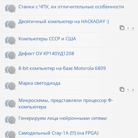
Станки с ЧПУ, их отличительные особенности
Десятичный компьютер на HACKADAY :)
1
2
Компьютеры СССР и США
Дефект ОУ КР140УД1208
8-bit компьютер на базе Motorola 6809
Марка светодиода
1
2
Микросхемы, представляли процессор Ф-
компьютера
Генерируем лица нейронными сетями
Cамодельный Cray-1A (!!!) (на FPGA)