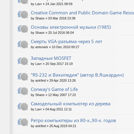
by
Lavr
»
24 Jan 2021 08:59
Creative Common and Public Domain Game Reso
by
Shaos
»
03 Mar 2018 23:38
Основы электронной музыки (1985)
by
Shaos
»
20 Jul 2016 06:04
Смерть VGA-разъёма через 5 лет
by
antsnark
»
10 Dec 2010 00:27
Западные MOSFET
by
Lavr
»
20 Sep 2017 15:19
"RS-232 и Википедия" (автор В.Яшкардин)
by
askfind
»
29 Apr 2020 13:26
Conway's Game of Life
by
Shaos
»
12 May 2007 17:22
Самодельный компьютер из дерева
by
Lavr
»
04 Aug 2011 12:11
Ретро компьютеры из 80-х.,90-х. годов
by
askfind
»
25 Aug 2019 04:21