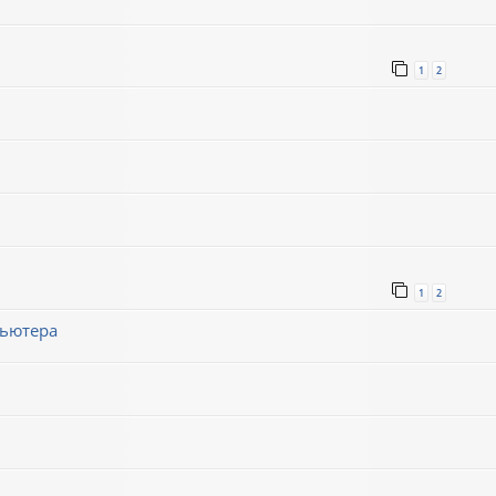
1
2
1
2
пьютера