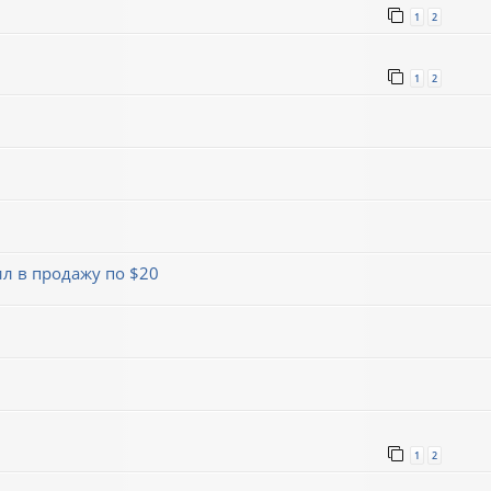
1
2
1
2
л в продажу по $20
1
2