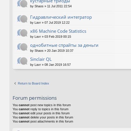
кустарные триоды
by
Shaos
»
11 Jul 2011 22:54
Гидравлический интегратор
by
Lavr
»
07 Jul 2019 12:22
x86 Machine Code Statistics
by
Lavr
»
03 Feb 2019 00:15
однобитные спрайты за деньги
by
Shaos
»
20 Jan 2019 10:37
Sinclair QL
by
Lavr
»
08 Jan 2019 16:57
Return to Board Index
Forum permissions
You
cannot
post new topics in this forum
You
cannot
reply to topics in this forum
You
cannot
edit your posts in this forum
You
cannot
delete your posts in this forum
You
cannot
post attachments in this forum