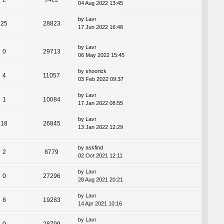
04 Aug 2022 13:45
by
Lavr
25
28823
17 Jun 2022 16:48
by
Lavr
0
29713
06 May 2022 15:45
by
shoorick
4
11057
03 Feb 2022 09:37
by
Lavr
1
10084
17 Jan 2022 08:55
by
Lavr
18
26845
13 Jan 2022 12:29
by
askfind
2
8779
02 Oct 2021 12:11
by
Lavr
0
27296
28 Aug 2021 20:21
by
Lavr
8
19283
14 Apr 2021 10:16
by
Lavr
0
28799