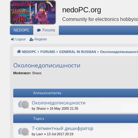
nedoPC.org
Community for electronics hobbyist
NEDOPC
Forums
Logout
Register
NEDOPC
FORUMS
GENERAL IN RUSSIAN
Околонедописишнос
Околонедописишности
Moderator:
Shaos
Announcements
Околонедописишности
by
Shaos
»
16 May 2005 21:35
Topics
7-сегментный дешифратор
by
Lavr
»
13 Jul 2017 20:19