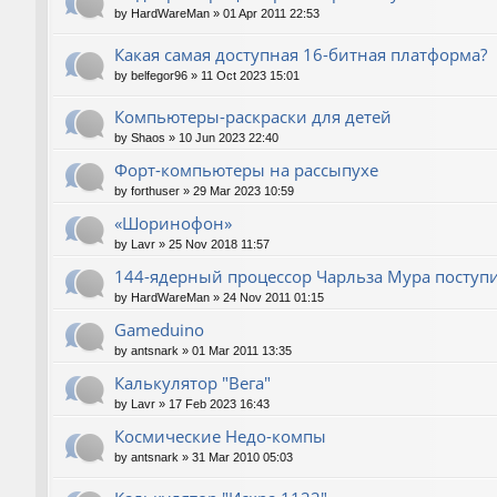
by
HardWareMan
»
01 Apr 2011 22:53
Какая самая доступная 16-битная платформа?
by
belfegor96
»
11 Oct 2023 15:01
Компьютеры-раскраски для детей
by
Shaos
»
10 Jun 2023 22:40
Форт-компьютеры на рассыпухе
by
forthuser
»
29 Mar 2023 10:59
«Шоринофон»
by
Lavr
»
25 Nov 2018 11:57
144-ядерный процессор Чарльза Мура поступи
by
HardWareMan
»
24 Nov 2011 01:15
Gameduino
by
antsnark
»
01 Mar 2011 13:35
Калькулятор "Вега"
by
Lavr
»
17 Feb 2023 16:43
Космические Недо-компы
by
antsnark
»
31 Mar 2010 05:03