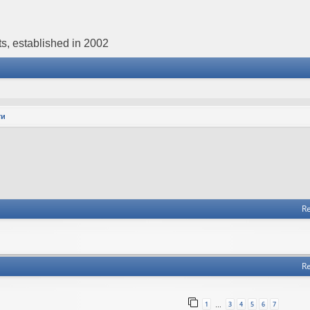
s, established in 2002
ти
Re
Re
1
3
4
5
6
7
…