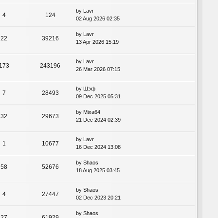
by
Lavr
4
124
02 Aug 2026 02:35
by
Lavr
22
39216
13 Apr 2026 15:19
by
Lavr
173
243196
26 Mar 2026 07:15
by
Шэф
7
28493
09 Dec 2025 05:31
by
Mixa64
32
29673
21 Dec 2024 02:39
by
Lavr
1
10677
16 Dec 2024 13:08
by
Shaos
58
52676
18 Aug 2025 03:45
by
Shaos
4
27447
02 Dec 2023 20:21
by
Shaos
27
61929