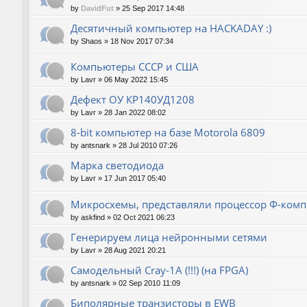
by
DavidFut
»
25 Sep 2017 14:48
Десятичный компьютер на HACKADAY :)
by
Shaos
»
18 Nov 2017 07:34
Компьютеры СССР и США
by
Lavr
»
06 May 2022 15:45
Дефект ОУ КР140УД1208
by
Lavr
»
28 Jan 2022 08:02
8-bit компьютер на базе Motorola 6809
by
antsnark
»
28 Jul 2010 07:26
Марка светодиода
by
Lavr
»
17 Jun 2017 05:40
Микросхемы, представляли процессор Ф-ком
by
askfind
»
02 Oct 2021 06:23
Генерируем лица нейронными сетями
by
Lavr
»
28 Aug 2021 20:21
Cамодельный Cray-1A (!!!) (на FPGA)
by
antsnark
»
02 Sep 2010 11:09
Биполярные транзисторы в EWB