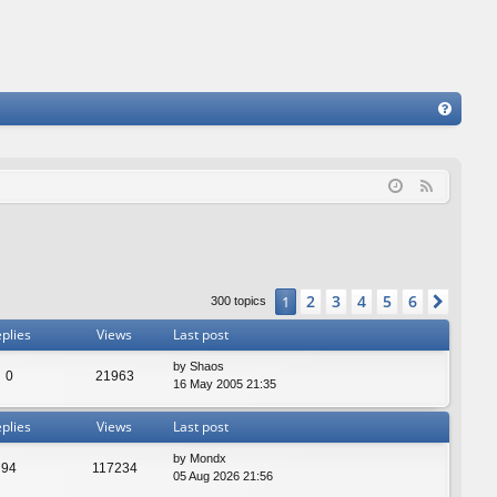
FA
Q
F
e
e
d
2
3
4
5
6
1
Next
300 topics
plies
Views
Last post
by
Shaos
0
21963
16 May 2005 21:35
plies
Views
Last post
by
Mondx
94
117234
05 Aug 2026 21:56