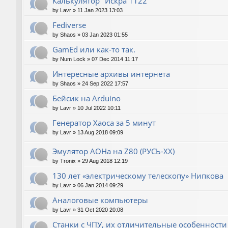
Калькулятор "Искра 1122"
by
Lavr
»
11 Jan 2023 13:03
Fediverse
by
Shaos
»
03 Jan 2023 01:55
GamEd или как-то так.
by
Num Lock
»
07 Dec 2014 11:17
Интересные архивы интернета
by
Shaos
»
24 Sep 2022 17:57
Бейсик на Arduino
by
Lavr
»
10 Jul 2022 10:11
Генератор Хаоса за 5 минут
by
Lavr
»
13 Aug 2018 09:09
Эмулятор АОНа на Z80 (РУСЬ-XX)
by
Tronix
»
29 Aug 2018 12:19
130 лет «электрическому телескопу» Нипкова
by
Lavr
»
06 Jan 2014 09:29
Аналоговые компьютеры
by
Lavr
»
31 Oct 2020 20:08
Станки с ЧПУ, их отличительные особенности