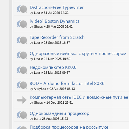
Distraction-Free Typewriter
by
Lavr
»
31 Jul 2026 14:32
[video] Boston Dynamics
by
Shaos
»
20 Mar 2008 02:42
Tape Recorder from Scratch
by
Lavr
»
23 Sep 2016 16:37
Одноразовые вейпы... с крутым процессором
by
Lavr
»
24 Nov 2025 19:59
Недокомпьютер КК0.0
by
Lavr
»
13 Mar 2016 09:57
8OD – Arduino form factor Intel 8086
by
Andy6zx
»
02 Apr 2016 06:13
Компьютерная сеть IDEC и возможные пути е
by
Shaos
»
14 Dec 2021 23:51
Однокомандный процессор
by
bar
»
28 Aug 2006 15:23
Подборка процессоров на россыпухе