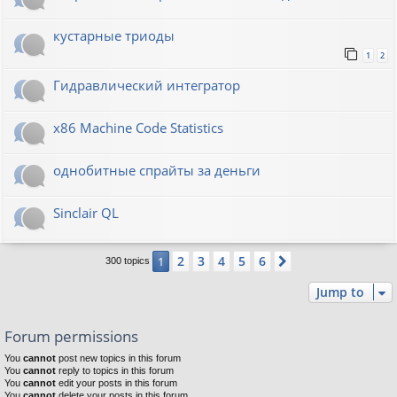
кустарные триоды
1
2
Гидравлический интегратор
x86 Machine Code Statistics
однобитные спрайты за деньги
Sinclair QL
2
3
4
5
6
1
Next
300 topics
Jump to
Forum permissions
You
cannot
post new topics in this forum
You
cannot
reply to topics in this forum
You
cannot
edit your posts in this forum
You
cannot
delete your posts in this forum