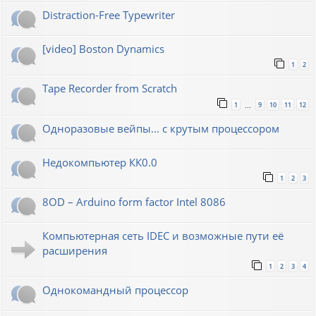
Distraction-Free Typewriter
[video] Boston Dynamics
1
2
Tape Recorder from Scratch
1
9
10
11
12
…
Одноразовые вейпы... с крутым процессором
Недокомпьютер КК0.0
1
2
3
8OD – Arduino form factor Intel 8086
Компьютерная сеть IDEC и возможные пути её
расширения
1
2
3
4
Однокомандный процессор