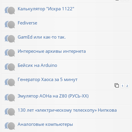
Калькулятор "Искра 1122"
Fediverse
GamEd или как-то так.
Интересные архивы интернета
Бейсик на Arduino
Генератор Хаоса за 5 минут
1
2
Эмулятор АОНа на Z80 (РУСЬ-XX)
130 лет «электрическому телескопу» Нипкова
Аналоговые компьютеры