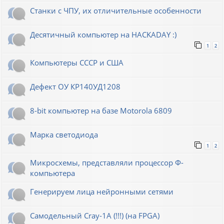
Станки с ЧПУ, их отличительные особенности
Десятичный компьютер на HACKADAY :)
1
2
Компьютеры СССР и США
Дефект ОУ КР140УД1208
8-bit компьютер на базе Motorola 6809
Марка светодиода
1
2
Микросхемы, представляли процессор Ф-
компьютера
Генерируем лица нейронными сетями
Cамодельный Cray-1A (!!!) (на FPGA)