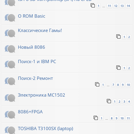
1
11
12
13
14
…
О ROM Basic
Классические Гамы!
1
2
Новый 8086
Поиск-1 и IBM PC
1
2
Поиск-2 Ремонт
1
7
8
9
10
…
Электроника МС1502
1
2
3
4
8086+FPGA
1
8
9
10
11
…
TOSHIBA T3100SX (laptop)