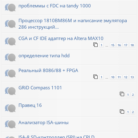
проблеммы с FDC на tandy 1000
Процессор 1810ВМ86М и написание эмулятора
286 инструкций...
CGA и CF IDE адаптер на Altera MAX10
1
15
16
17
18
…
определение типа hdd
Реальный 8086/88 + FPGA
1
10
11
12
13
…
GRiD Compass 1101
1
2
Правец 16
1
2
Анализатор ISA-шины
ISA-8 SD-контроллер (SPI) на CPLD