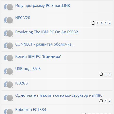
Ищу программу PC SmartLINK
NEC V20
1
2
3
4
Emulating The IBM PC On An ESP32
CONNECT - развитая оболочка...
Копия IBM PC "Винница"
USB под ISA-8
1
2
i80286
Одноплатный компьютер конструктор на i486
1
2
Robotron EC1834