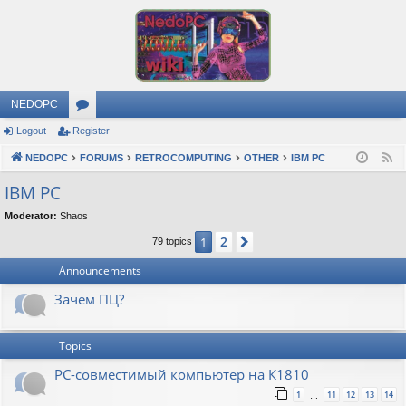
NEDOPC
Logout
Register
or
NEDOPC
u
FORUMS
RETROCOMPUTING
OTHER
IBM PC
F
e
m
IBM PC
e
s
Moderator:
Shaos
d
2
1
Next
79 topics
Announcements
Зачем ПЦ?
Topics
PC-совместимый компьютер на К1810
1
11
12
13
14
…