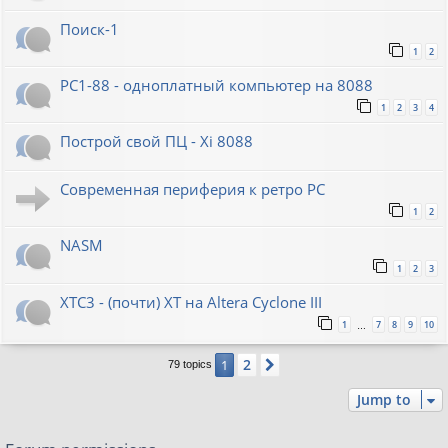
Поиск-1
1
2
PC1-88 - одноплатный компьютер на 8088
1
2
3
4
Построй свой ПЦ - Xi 8088
Современная периферия к ретро PC
1
2
NASM
1
2
3
XTC3 - (почти) XT на Altera Cyclone III
1
7
8
9
10
…
2
1
Next
79 topics
Jump to