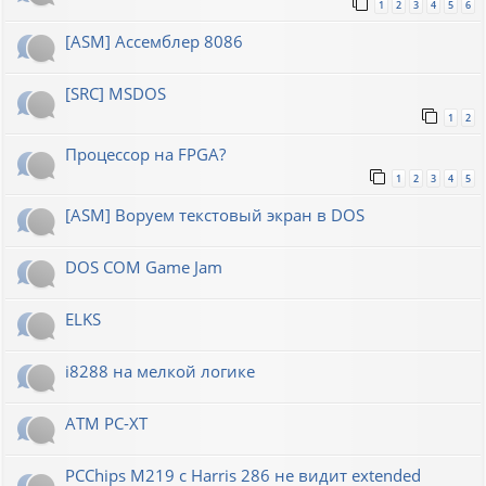
1
2
3
4
5
6
[ASM] Ассемблер 8086
[SRC] MSDOS
1
2
Процессор на FPGA?
1
2
3
4
5
[ASM] Воруем текстовый экран в DOS
DOS COM Game Jam
ELKS
i8288 на мелкой логике
ATM PC-XT
PCChips M219 с Harris 286 не видит extended