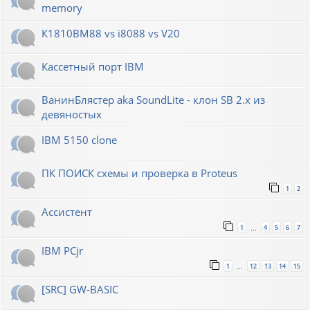
memory
К1810ВМ88 vs i8088 vs V20
Кассетный порт IBM
ВанинБлястер aka SoundLite - клон SB 2.x из
девяностых
IBM 5150 clone
ПК ПОИСК схемы и проверка в Proteus
1
2
Ассистент
1
4
5
6
7
…
IBM PCjr
1
12
13
14
15
…
[SRC] GW-BASIC