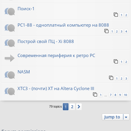
Поиск-1
1
2
PC1-88 - одноплатный компьютер на 8088
1
2
3
4
Построй свой ПЦ - Xi 8088
Современная периферия к ретро PC
1
2
NASM
1
2
3
XTC3 - (почти) XT на Altera Cyclone III
1
7
8
9
10
…
2
1
Next
79 topics
Jump to