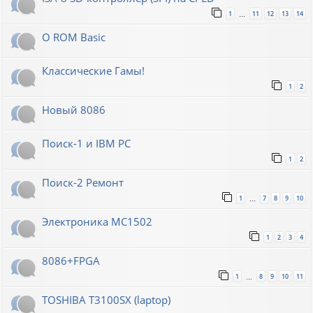
1
11
12
13
14
…
О ROM Basic
Классические Гамы!
1
2
Новый 8086
Поиск-1 и IBM PC
1
2
Поиск-2 Ремонт
1
7
8
9
10
…
Электроника МС1502
1
2
3
4
8086+FPGA
1
8
9
10
11
…
TOSHIBA T3100SX (laptop)