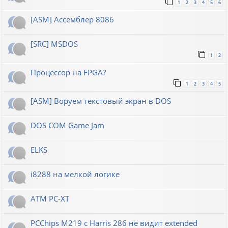
1
2
3
4
5
6
[ASM] Ассемблер 8086
[SRC] MSDOS
1
2
Процессор на FPGA?
1
2
3
4
5
[ASM] Воруем текстовый экран в DOS
DOS COM Game Jam
ELKS
i8288 на мелкой логике
ATM PC-XT
PCChips M219 с Harris 286 не видит extended