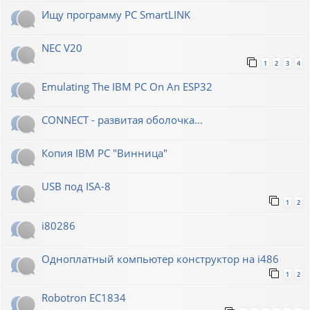
Ищу программу PC SmartLINK
NEC V20
1
2
3
4
Emulating The IBM PC On An ESP32
CONNECT - развитая оболочка...
Копия IBM PC "Винница"
USB под ISA-8
1
2
i80286
Одноплатный компьютер конструктор на i486
1
2
Robotron EC1834