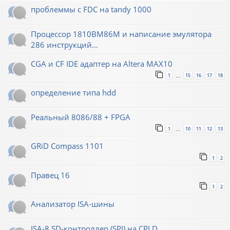
проблеммы с FDC на tandy 1000
Процессор 1810ВМ86М и написание эмулятора
286 инструкций...
CGA и CF IDE адаптер на Altera MAX10
1
15
16
17
18
…
определение типа hdd
Реальный 8086/88 + FPGA
1
10
11
12
13
…
GRiD Compass 1101
1
2
Правец 16
1
2
Анализатор ISA-шины
ISA-8 SD-контроллер (SPI) на CPLD