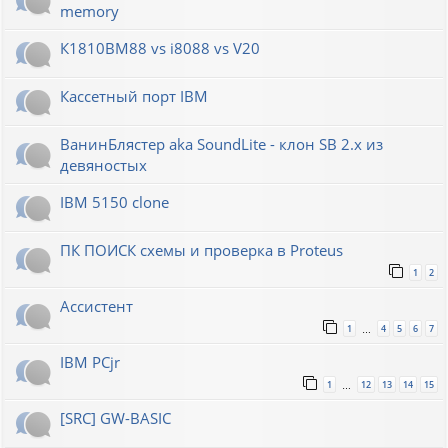
memory
К1810ВМ88 vs i8088 vs V20
Кассетный порт IBM
ВанинБлястер aka SoundLite - клон SB 2.x из
девяностых
IBM 5150 clone
ПК ПОИСК схемы и проверка в Proteus
1
2
Ассистент
1
4
5
6
7
…
IBM PCjr
1
12
13
14
15
…
[SRC] GW-BASIC