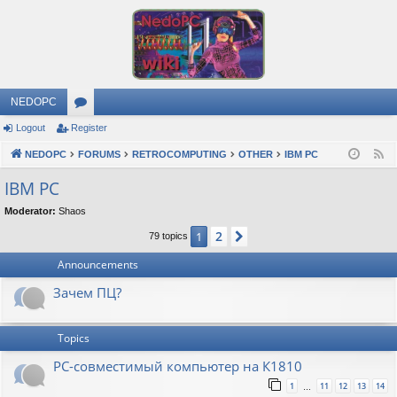
NEDOPC
Logout
Register
or
NEDOPC
u
FORUMS
RETROCOMPUTING
OTHER
IBM PC
F
e
m
IBM PC
e
s
Moderator:
Shaos
d
2
1
Next
79 topics
Announcements
Зачем ПЦ?
Topics
PC-совместимый компьютер на К1810
1
11
12
13
14
…