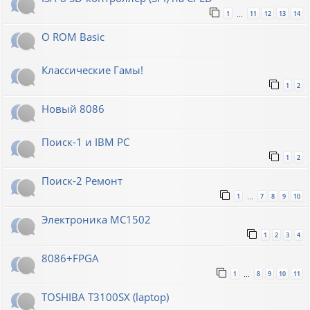
1
11
12
13
14
…
О ROM Basic
Классические Гамы!
1
2
Новый 8086
Поиск-1 и IBM PC
1
2
Поиск-2 Ремонт
1
7
8
9
10
…
Электроника МС1502
1
2
3
4
8086+FPGA
1
8
9
10
11
…
TOSHIBA T3100SX (laptop)