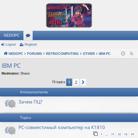
NEDOPC
Logout
Register
or
NEDOPC
u
FORUMS
RETROCOMPUTING
OTHER
IBM PC
F
e
m
IBM PC
e
s
Moderator:
Shaos
d
2
1
Next
79 topics
Announcements
Зачем ПЦ?
Topics
PC-совместимый компьютер на К1810
1
11
12
13
14
…