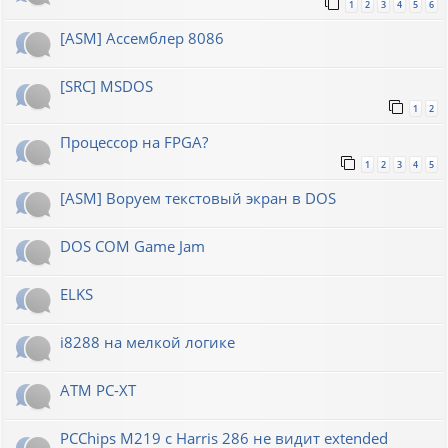
1
2
3
4
5
6
[ASM] Ассемблер 8086
[SRC] MSDOS
1
2
Процессор на FPGA?
1
2
3
4
5
[ASM] Воруем текстовый экран в DOS
DOS COM Game Jam
ELKS
i8288 на мелкой логике
ATM PC-XT
PCChips M219 с Harris 286 не видит extended