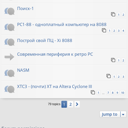
Поиск-1
1
2
PC1-88 - одноплатный компьютер на 8088
1
2
3
4
Построй свой ПЦ - Xi 8088
Современная периферия к ретро PC
1
2
NASM
1
2
3
XTC3 - (почти) XT на Altera Cyclone III
1
7
8
9
10
…
2
1
Next
79 topics
Jump to