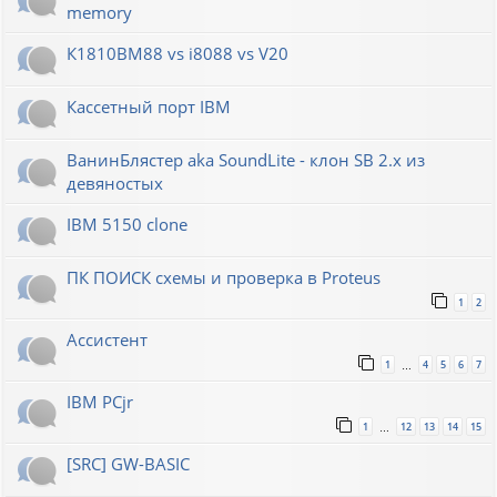
memory
К1810ВМ88 vs i8088 vs V20
Кассетный порт IBM
ВанинБлястер aka SoundLite - клон SB 2.x из
девяностых
IBM 5150 clone
ПК ПОИСК схемы и проверка в Proteus
1
2
Ассистент
1
4
5
6
7
…
IBM PCjr
1
12
13
14
15
…
[SRC] GW-BASIC