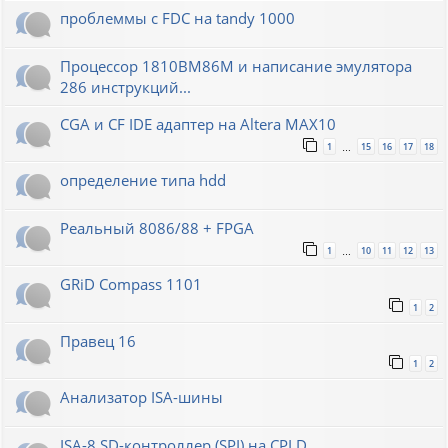
проблеммы с FDC на tandy 1000
Процессор 1810ВМ86М и написание эмулятора
286 инструкций...
CGA и CF IDE адаптер на Altera MAX10
1
15
16
17
18
…
определение типа hdd
Реальный 8086/88 + FPGA
1
10
11
12
13
…
GRiD Compass 1101
1
2
Правец 16
1
2
Анализатор ISA-шины
ISA-8 SD-контроллер (SPI) на CPLD