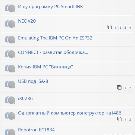
Ищу программу PC SmartLINK
NEC V20
1
2
3
4
Emulating The IBM PC On An ESP32
CONNECT - развитая оболочка...
Копия IBM PC "Винница"
USB под ISA-8
1
2
i80286
Одноплатный компьютер конструктор на i486
1
2
Robotron EC1834