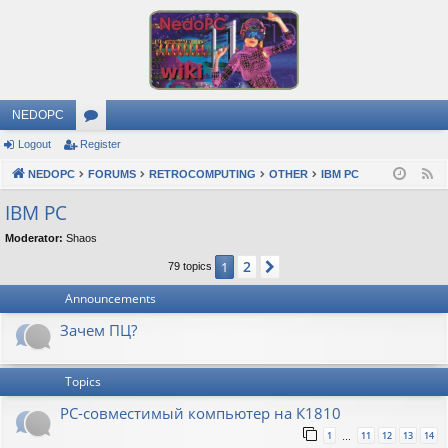
NEDOPC
Logout
Register
or
NEDOPC
u
FORUMS
RETROCOMPUTING
OTHER
IBM PC
F
e
m
IBM PC
e
s
Moderator:
Shaos
d
2
1
Next
79 topics
Announcements
Зачем ПЦ?
Topics
PC-совместимый компьютер на К1810
1
11
12
13
14
…