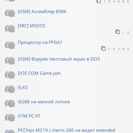
1
2
3
4
5
6
[ASM] Ассемблер 8086
[SRC] MSDOS
1
2
Процессор на FPGA?
1
2
3
4
5
[ASM] Воруем текстовый экран в DOS
DOS COM Game Jam
ELKS
i8288 на мелкой логике
ATM PC-XT
PCChips M219 с Harris 286 не видит extended