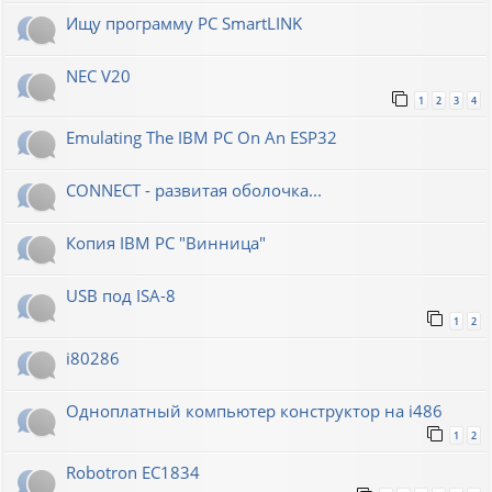
Ищу программу PC SmartLINK
NEC V20
1
2
3
4
Emulating The IBM PC On An ESP32
CONNECT - развитая оболочка...
Копия IBM PC "Винница"
USB под ISA-8
1
2
i80286
Одноплатный компьютер конструктор на i486
1
2
Robotron EC1834