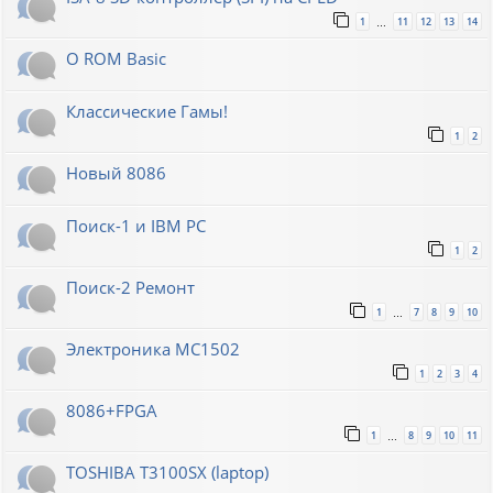
1
11
12
13
14
…
О ROM Basic
Классические Гамы!
1
2
Новый 8086
Поиск-1 и IBM PC
1
2
Поиск-2 Ремонт
1
7
8
9
10
…
Электроника МС1502
1
2
3
4
8086+FPGA
1
8
9
10
11
…
TOSHIBA T3100SX (laptop)