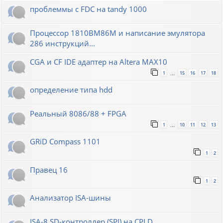
проблеммы с FDC на tandy 1000
Процессор 1810ВМ86М и написание эмулятора
286 инструкций...
CGA и CF IDE адаптер на Altera MAX10
1
15
16
17
18
…
определение типа hdd
Реальный 8086/88 + FPGA
1
10
11
12
13
…
GRiD Compass 1101
1
2
Правец 16
1
2
Анализатор ISA-шины
ISA-8 SD-контроллер (SPI) на CPLD