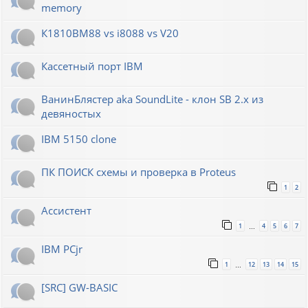
memory
К1810ВМ88 vs i8088 vs V20
Кассетный порт IBM
ВанинБлястер aka SoundLite - клон SB 2.x из
девяностых
IBM 5150 clone
ПК ПОИСК схемы и проверка в Proteus
1
2
Ассистент
1
4
5
6
7
…
IBM PCjr
1
12
13
14
15
…
[SRC] GW-BASIC