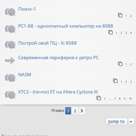
Поиск-1
1
2
PC1-88 - одноплатный компьютер на 8088
1
2
3
4
Построй свой ПЦ - Xi 8088
Современная периферия к ретро PC
1
2
NASM
1
2
3
XTC3 - (почти) XT на Altera Cyclone III
1
7
8
9
10
…
2
1
Next
79 topics
Jump to