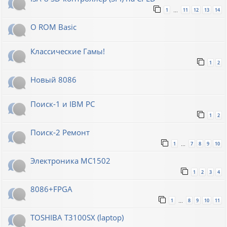
1
11
12
13
14
…
О ROM Basic
Классические Гамы!
1
2
Новый 8086
Поиск-1 и IBM PC
1
2
Поиск-2 Ремонт
1
7
8
9
10
…
Электроника МС1502
1
2
3
4
8086+FPGA
1
8
9
10
11
…
TOSHIBA T3100SX (laptop)