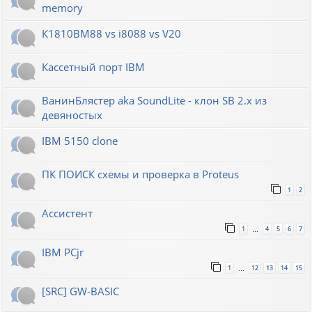
memory
К1810ВМ88 vs i8088 vs V20
Кассетный порт IBM
ВанинБлястер aka SoundLite - клон SB 2.x из
девяностых
IBM 5150 clone
ПК ПОИСК схемы и проверка в Proteus
1
2
Ассистент
1
4
5
6
7
…
IBM PCjr
1
12
13
14
15
…
[SRC] GW-BASIC