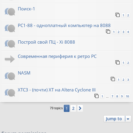
Поиск-1
1
2
PC1-88 - одноплатный компьютер на 8088
1
2
3
4
Построй свой ПЦ - Xi 8088
Современная периферия к ретро PC
1
2
NASM
1
2
3
XTC3 - (почти) XT на Altera Cyclone III
1
7
8
9
10
…
2
1
Next
79 topics
Jump to