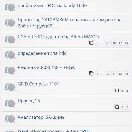
проблеммы с FDC на tandy 1000
Процессор 1810ВМ86М и написание эмулятора
286 инструкций...
CGA и CF IDE адаптер на Altera MAX10
1
15
16
17
18
…
определение типа hdd
Реальный 8086/88 + FPGA
1
10
11
12
13
…
GRiD Compass 1101
1
2
Правец 16
1
2
Анализатор ISA-шины
ISA-8 SD-контроллер (SPI) на CPLD