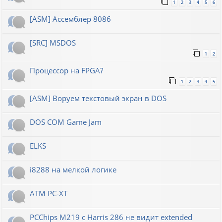
1
2
3
4
5
6
[ASM] Ассемблер 8086
[SRC] MSDOS
1
2
Процессор на FPGA?
1
2
3
4
5
[ASM] Воруем текстовый экран в DOS
DOS COM Game Jam
ELKS
i8288 на мелкой логике
ATM PC-XT
PCChips M219 с Harris 286 не видит extended