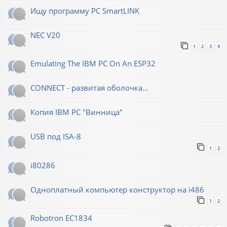
Ищу программу PC SmartLINK
NEC V20
1
2
3
4
Emulating The IBM PC On An ESP32
CONNECT - развитая оболочка...
Копия IBM PC "Винница"
USB под ISA-8
1
2
i80286
Одноплатный компьютер конструктор на i486
1
2
Robotron EC1834