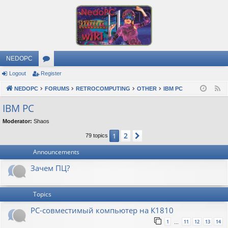
NEDOPC
Logout
Register
or
NEDOPC
u
FORUMS
RETROCOMPUTING
OTHER
IBM PC
F
e
m
IBM PC
e
s
Moderator:
Shaos
d
2
1
Next
79 topics
Announcements
Зачем ПЦ?
Topics
PC-совместимый компьютер на К1810
1
11
12
13
14
…