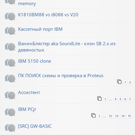
memory
К1810ВМ88 vs i8088 vs V20
Кассетный порт IBM
ВанинБлястер aka SoundLite - клон SB 2.x из
девяностых
IBM 5150 clone
ПК ПОИСК схемы и проверка в Proteus
1
2
Ассистент
1
4
5
6
7
…
IBM PCjr
1
12
13
14
15
…
[SRC] GW-BASIC