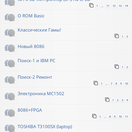
1
11
12
13
14
…
О ROM Basic
Классические Гамы!
1
2
Новый 8086
Поиск-1 и IBM PC
1
2
Поиск-2 Ремонт
1
7
8
9
10
…
Электроника МС1502
1
2
3
4
8086+FPGA
1
8
9
10
11
…
TOSHIBA T3100SX (laptop)