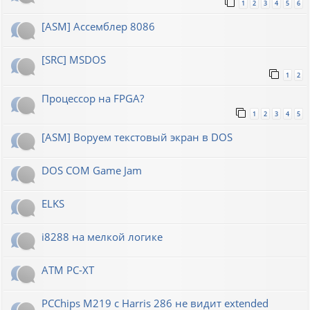
1
2
3
4
5
6
[ASM] Ассемблер 8086
[SRC] MSDOS
1
2
Процессор на FPGA?
1
2
3
4
5
[ASM] Воруем текстовый экран в DOS
DOS COM Game Jam
ELKS
i8288 на мелкой логике
ATM PC-XT
PCChips M219 с Harris 286 не видит extended