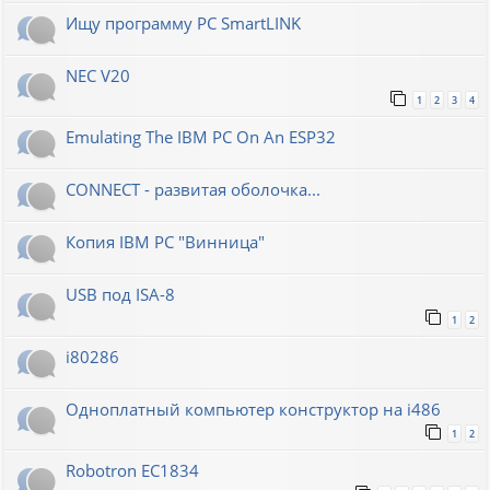
Ищу программу PC SmartLINK
NEC V20
1
2
3
4
Emulating The IBM PC On An ESP32
CONNECT - развитая оболочка...
Копия IBM PC "Винница"
USB под ISA-8
1
2
i80286
Одноплатный компьютер конструктор на i486
1
2
Robotron EC1834