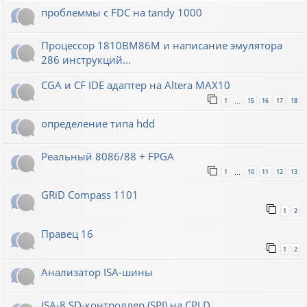
проблеммы с FDC на tandy 1000
Процессор 1810ВМ86М и написание эмулятора
286 инструкций...
CGA и CF IDE адаптер на Altera MAX10
1
15
16
17
18
…
определение типа hdd
Реальный 8086/88 + FPGA
1
10
11
12
13
…
GRiD Compass 1101
1
2
Правец 16
1
2
Анализатор ISA-шины
ISA-8 SD-контроллер (SPI) на CPLD