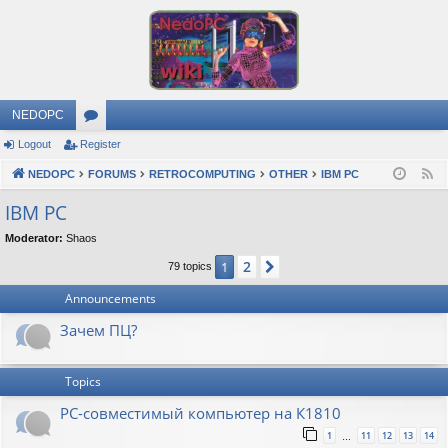
NEDOPC
Logout
Register
or
NEDOPC
u
FORUMS
RETROCOMPUTING
OTHER
IBM PC
F
e
m
IBM PC
e
s
Moderator:
Shaos
d
2
1
Next
79 topics
Announcements
Зачем ПЦ?
Topics
PC-совместимый компьютер на К1810
1
11
12
13
14
…