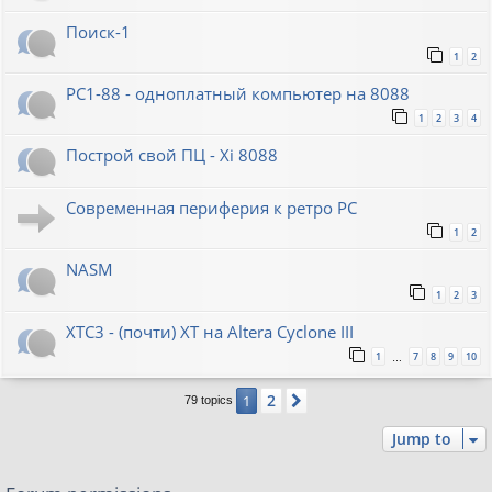
Поиск-1
1
2
PC1-88 - одноплатный компьютер на 8088
1
2
3
4
Построй свой ПЦ - Xi 8088
Современная периферия к ретро PC
1
2
NASM
1
2
3
XTC3 - (почти) XT на Altera Cyclone III
1
7
8
9
10
…
2
1
Next
79 topics
Jump to