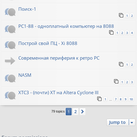
Поиск-1
1
2
PC1-88 - одноплатный компьютер на 8088
1
2
3
4
Построй свой ПЦ - Xi 8088
Современная периферия к ретро PC
1
2
NASM
1
2
3
XTC3 - (почти) XT на Altera Cyclone III
1
7
8
9
10
…
2
1
Next
79 topics
Jump to