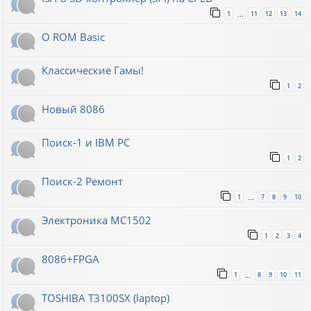
1
11
12
13
14
…
О ROM Basic
Классические Гамы!
1
2
Новый 8086
Поиск-1 и IBM PC
1
2
Поиск-2 Ремонт
1
7
8
9
10
…
Электроника МС1502
1
2
3
4
8086+FPGA
1
8
9
10
11
…
TOSHIBA T3100SX (laptop)