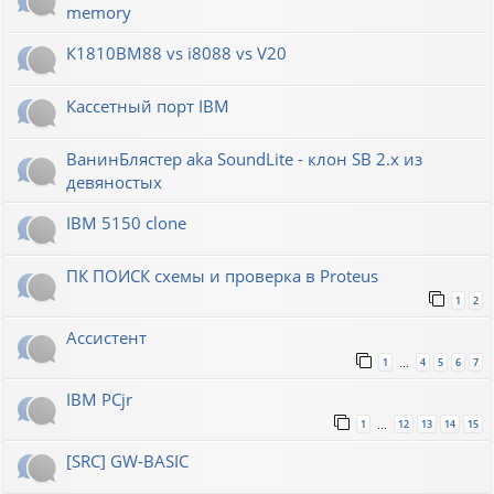
memory
К1810ВМ88 vs i8088 vs V20
Кассетный порт IBM
ВанинБлястер aka SoundLite - клон SB 2.x из
девяностых
IBM 5150 clone
ПК ПОИСК схемы и проверка в Proteus
1
2
Ассистент
1
4
5
6
7
…
IBM PCjr
1
12
13
14
15
…
[SRC] GW-BASIC