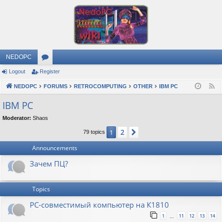
NEDOPC
Logout
Register
or
NEDOPC
u
FORUMS
RETROCOMPUTING
OTHER
IBM PC
F
e
m
IBM PC
e
s
Moderator:
Shaos
d
2
1
Next
79 topics
Announcements
Зачем ПЦ?
Topics
PC-совместимый компьютер на К1810
1
11
12
13
14
…