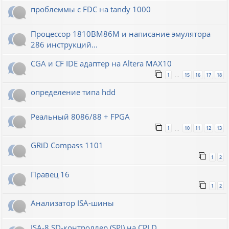
проблеммы с FDC на tandy 1000
Процессор 1810ВМ86М и написание эмулятора
286 инструкций...
CGA и CF IDE адаптер на Altera MAX10
1
15
16
17
18
…
определение типа hdd
Реальный 8086/88 + FPGA
1
10
11
12
13
…
GRiD Compass 1101
1
2
Правец 16
1
2
Анализатор ISA-шины
ISA-8 SD-контроллер (SPI) на CPLD