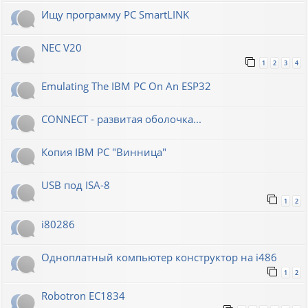
Ищу программу PC SmartLINK
NEC V20
1
2
3
4
Emulating The IBM PC On An ESP32
CONNECT - развитая оболочка...
Копия IBM PC "Винница"
USB под ISA-8
1
2
i80286
Одноплатный компьютер конструктор на i486
1
2
Robotron EC1834