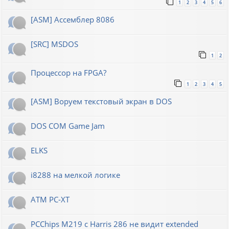
1
2
3
4
5
6
[ASM] Ассемблер 8086
[SRC] MSDOS
1
2
Процессор на FPGA?
1
2
3
4
5
[ASM] Воруем текстовый экран в DOS
DOS COM Game Jam
ELKS
i8288 на мелкой логике
ATM PC-XT
PCChips M219 с Harris 286 не видит extended