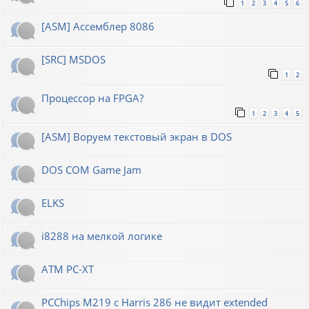
1
2
3
4
5
6
[ASM] Ассемблер 8086
[SRC] MSDOS
1
2
Процессор на FPGA?
1
2
3
4
5
[ASM] Воруем текстовый экран в DOS
DOS COM Game Jam
ELKS
i8288 на мелкой логике
ATM PC-XT
PCChips M219 с Harris 286 не видит extended