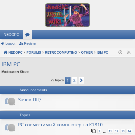
NEDOPC
Logout
Register
or
NEDOPC
u
FORUMS
RETROCOMPUTING
OTHER
IBM PC
F
e
m
IBM PC
e
s
Moderator:
Shaos
d
2
1
Next
79 topics
Announcements
Зачем ПЦ?
Topics
PC-совместимый компьютер на К1810
1
11
12
13
14
…