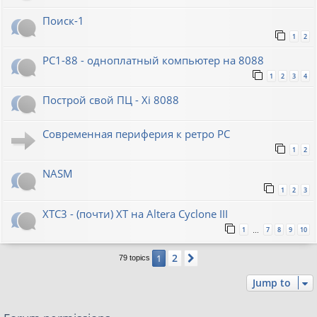
Поиск-1
1
2
PC1-88 - одноплатный компьютер на 8088
1
2
3
4
Построй свой ПЦ - Xi 8088
Современная периферия к ретро PC
1
2
NASM
1
2
3
XTC3 - (почти) XT на Altera Cyclone III
1
7
8
9
10
…
2
1
Next
79 topics
Jump to