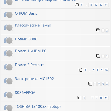
1
11
12
13
14
…
О ROM Basic
Классические Гамы!
1
2
Новый 8086
Поиск-1 и IBM PC
1
2
Поиск-2 Ремонт
1
7
8
9
10
…
Электроника МС1502
1
2
3
4
8086+FPGA
1
8
9
10
11
…
TOSHIBA T3100SX (laptop)