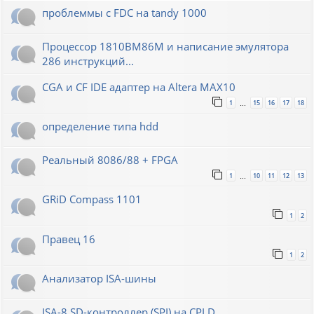
проблеммы с FDC на tandy 1000
Процессор 1810ВМ86М и написание эмулятора
286 инструкций...
CGA и CF IDE адаптер на Altera MAX10
1
15
16
17
18
…
определение типа hdd
Реальный 8086/88 + FPGA
1
10
11
12
13
…
GRiD Compass 1101
1
2
Правец 16
1
2
Анализатор ISA-шины
ISA-8 SD-контроллер (SPI) на CPLD