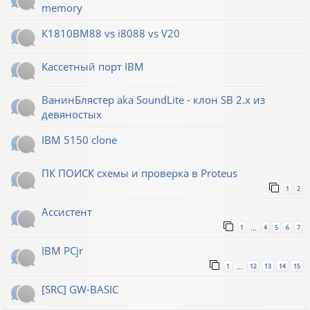
memory
К1810ВМ88 vs i8088 vs V20
Кассетный порт IBM
ВанинБлястер aka SoundLite - клон SB 2.x из
девяностых
IBM 5150 clone
ПК ПОИСК схемы и проверка в Proteus
1
2
Ассистент
1
4
5
6
7
…
IBM PCjr
1
12
13
14
15
…
[SRC] GW-BASIC