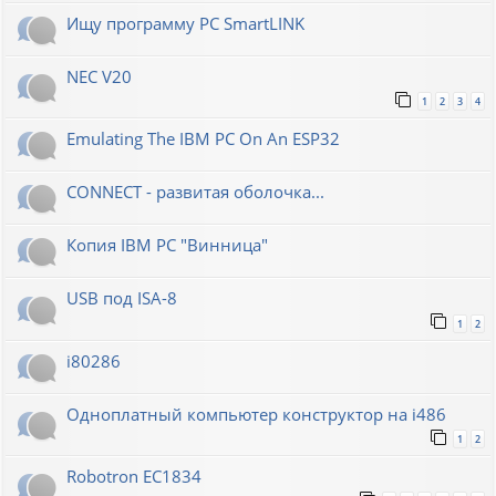
Ищу программу PC SmartLINK
NEC V20
1
2
3
4
Emulating The IBM PC On An ESP32
CONNECT - развитая оболочка...
Копия IBM PC "Винница"
USB под ISA-8
1
2
i80286
Одноплатный компьютер конструктор на i486
1
2
Robotron EC1834