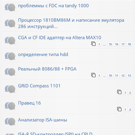
проблеммы с FDC на tandy 1000
Процессор 1810ВМ86М и написание эмулятора
286 инструкций...
CGA и CF IDE адаптер на Altera MAX10
1
15
16
17
18
…
определение типа hdd
Реальный 8086/88 + FPGA
1
10
11
12
13
…
GRiD Compass 1101
1
2
Правец 16
1
2
Анализатор ISA-шины
ISA-8 SD-контроллер (SPI) на CPLD