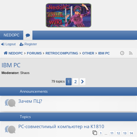
NEDOPC
Logout
Register
or
NEDOPC
u
FORUMS
RETROCOMPUTING
OTHER
IBM PC
F
e
m
IBM PC
e
s
Moderator:
Shaos
d
2
1
Next
79 topics
Announcements
Зачем ПЦ?
Topics
PC-совместимый компьютер на К1810
1
11
12
13
14
…