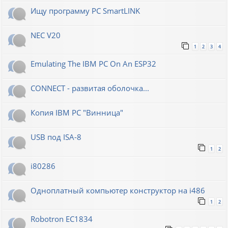
Ищу программу PC SmartLINK
NEC V20
1
2
3
4
Emulating The IBM PC On An ESP32
CONNECT - развитая оболочка...
Копия IBM PC "Винница"
USB под ISA-8
1
2
i80286
Одноплатный компьютер конструктор на i486
1
2
Robotron EC1834