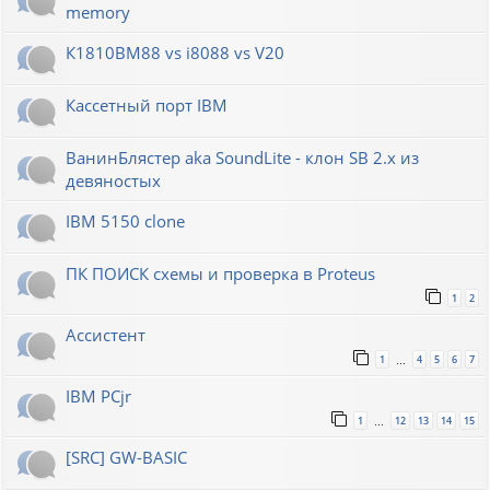
memory
К1810ВМ88 vs i8088 vs V20
Кассетный порт IBM
ВанинБлястер aka SoundLite - клон SB 2.x из
девяностых
IBM 5150 clone
ПК ПОИСК схемы и проверка в Proteus
1
2
Ассистент
1
4
5
6
7
…
IBM PCjr
1
12
13
14
15
…
[SRC] GW-BASIC