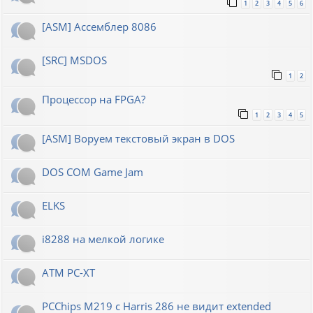
1
2
3
4
5
6
[ASM] Ассемблер 8086
[SRC] MSDOS
1
2
Процессор на FPGA?
1
2
3
4
5
[ASM] Воруем текстовый экран в DOS
DOS COM Game Jam
ELKS
i8288 на мелкой логике
ATM PC-XT
PCChips M219 с Harris 286 не видит extended