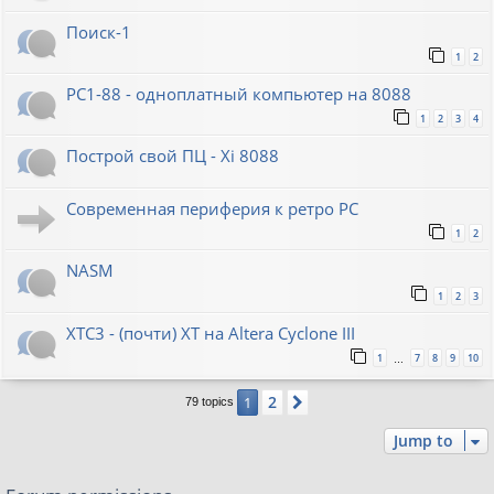
Поиск-1
1
2
PC1-88 - одноплатный компьютер на 8088
1
2
3
4
Построй свой ПЦ - Xi 8088
Современная периферия к ретро PC
1
2
NASM
1
2
3
XTC3 - (почти) XT на Altera Cyclone III
1
7
8
9
10
…
2
1
Next
79 topics
Jump to