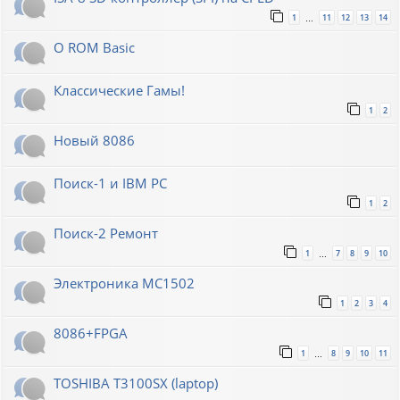
1
11
12
13
14
…
О ROM Basic
Классические Гамы!
1
2
Новый 8086
Поиск-1 и IBM PC
1
2
Поиск-2 Ремонт
1
7
8
9
10
…
Электроника МС1502
1
2
3
4
8086+FPGA
1
8
9
10
11
…
TOSHIBA T3100SX (laptop)