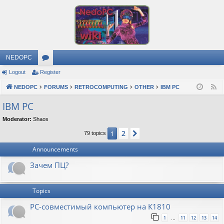
NEDOPC
Logout
Register
or
NEDOPC
u
FORUMS
RETROCOMPUTING
OTHER
IBM PC
F
e
m
IBM PC
e
s
Moderator:
Shaos
d
2
1
Next
79 topics
Announcements
Зачем ПЦ?
Topics
PC-совместимый компьютер на К1810
1
11
12
13
14
…