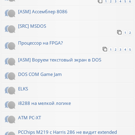
1
2
3
4
5
6
[ASM] Ассемблер 8086
[SRC] MSDOS
1
2
Процессор на FPGA?
1
2
3
4
5
[ASM] Воруем текстовый экран в DOS
DOS COM Game Jam
ELKS
i8288 на мелкой логике
ATM PC-XT
PCChips M219 с Harris 286 не видит extended