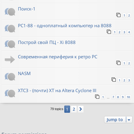
Поиск-1
1
2
PC1-88 - одноплатный компьютер на 8088
1
2
3
4
Построй свой ПЦ - Xi 8088
Современная периферия к ретро PC
1
2
NASM
1
2
3
XTC3 - (почти) XT на Altera Cyclone III
1
7
8
9
10
…
2
1
Next
79 topics
Jump to