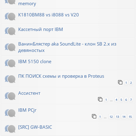
memory
К1810ВМ88 vs i8088 vs V20
Кассетный порт IBM
ВанинБлястер aka SoundLite - клон SB 2.x из
девяностых
IBM 5150 clone
ПК ПОИСК схемы и проверка в Proteus
1
2
Ассистент
1
4
5
6
7
…
IBM PCjr
1
12
13
14
15
…
[SRC] GW-BASIC