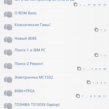
1
11
12
13
14
…
О ROM Basic
Классические Гамы!
1
2
Новый 8086
Поиск-1 и IBM PC
1
2
Поиск-2 Ремонт
1
7
8
9
10
…
Электроника МС1502
1
2
3
4
8086+FPGA
1
8
9
10
11
…
TOSHIBA T3100SX (laptop)