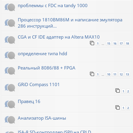
проблеммы с FDC на tandy 1000
Процессор 1810ВМ86М и написание эмулятора
286 инструкций...
CGA и CF IDE адаптер на Altera MAX10
1
15
16
17
18
…
определение типа hdd
Реальный 8086/88 + FPGA
1
10
11
12
13
…
GRiD Compass 1101
1
2
Правец 16
1
2
Анализатор ISA-шины
ISA-8 SD-контроллер (SPI) на CPLD