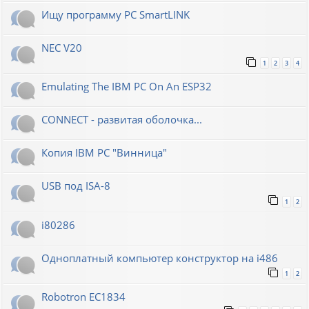
Ищу программу PC SmartLINK
NEC V20
1
2
3
4
Emulating The IBM PC On An ESP32
CONNECT - развитая оболочка...
Копия IBM PC "Винница"
USB под ISA-8
1
2
i80286
Одноплатный компьютер конструктор на i486
1
2
Robotron EC1834