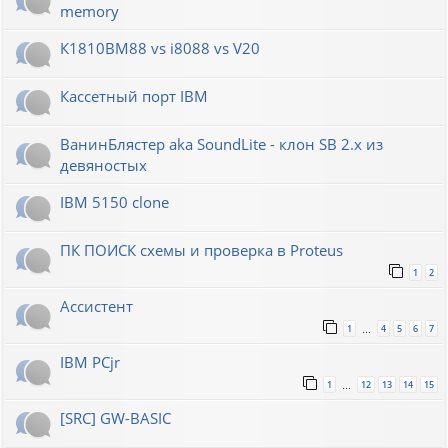
memory
К1810ВМ88 vs i8088 vs V20
Кассетный порт IBM
ВанинБлястер aka SoundLite - клон SB 2.x из
девяностых
IBM 5150 clone
ПК ПОИСК схемы и проверка в Proteus
1
2
Ассистент
1
4
5
6
7
…
IBM PCjr
1
12
13
14
15
…
[SRC] GW-BASIC