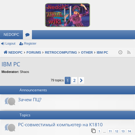
NEDOPC
Logout
Register
or
NEDOPC
u
FORUMS
RETROCOMPUTING
OTHER
IBM PC
F
e
m
IBM PC
e
s
Moderator:
Shaos
d
2
1
Next
79 topics
Announcements
Зачем ПЦ?
Topics
PC-совместимый компьютер на К1810
1
11
12
13
14
…