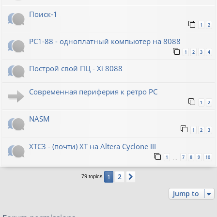
Поиск-1
1
2
PC1-88 - одноплатный компьютер на 8088
1
2
3
4
Построй свой ПЦ - Xi 8088
Современная периферия к ретро PC
1
2
NASM
1
2
3
XTC3 - (почти) XT на Altera Cyclone III
1
7
8
9
10
…
2
1
Next
79 topics
Jump to