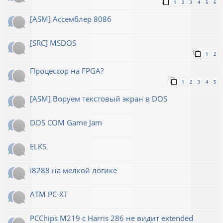
1
2
3
4
5
6
[ASM] Ассемблер 8086
[SRC] MSDOS
1
2
Процессор на FPGA?
1
2
3
4
5
[ASM] Воруем текстовый экран в DOS
DOS COM Game Jam
ELKS
i8288 на мелкой логике
ATM PC-XT
PCChips M219 с Harris 286 не видит extended