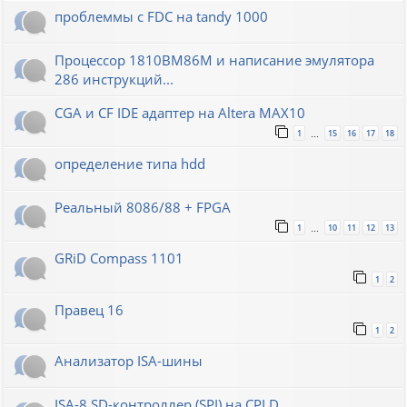
проблеммы с FDC на tandy 1000
Процессор 1810ВМ86М и написание эмулятора
286 инструкций...
CGA и CF IDE адаптер на Altera MAX10
1
15
16
17
18
…
определение типа hdd
Реальный 8086/88 + FPGA
1
10
11
12
13
…
GRiD Compass 1101
1
2
Правец 16
1
2
Анализатор ISA-шины
ISA-8 SD-контроллер (SPI) на CPLD