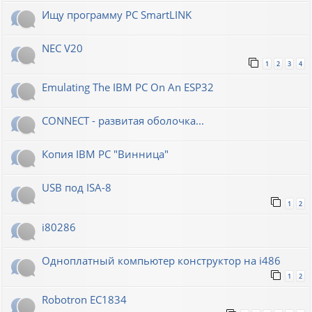
Ищу программу PC SmartLINK
NEC V20
1
2
3
4
Emulating The IBM PC On An ESP32
CONNECT - развитая оболочка...
Копия IBM PC "Винница"
USB под ISA-8
1
2
i80286
Одноплатный компьютер конструктор на i486
1
2
Robotron EC1834