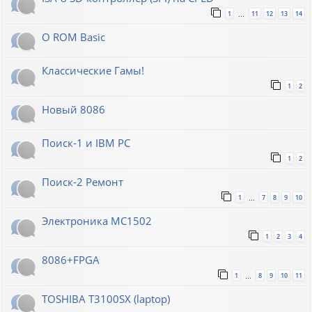
1
11
12
13
14
…
О ROM Basic
Классические Гамы!
1
2
Новый 8086
Поиск-1 и IBM PC
1
2
Поиск-2 Ремонт
1
7
8
9
10
…
Электроника МС1502
1
2
3
4
8086+FPGA
1
8
9
10
11
…
TOSHIBA T3100SX (laptop)