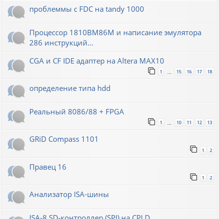
проблеммы с FDC на tandy 1000
Процессор 1810ВМ86М и написание эмулятора
286 инструкций...
CGA и CF IDE адаптер на Altera MAX10
1
15
16
17
18
…
определение типа hdd
Реальный 8086/88 + FPGA
1
10
11
12
13
…
GRiD Compass 1101
1
2
Правец 16
1
2
Анализатор ISA-шины
ISA-8 SD-контроллер (SPI) на CPLD