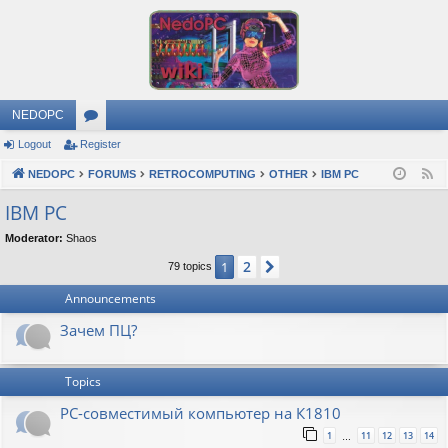
NEDOPC
Logout
Register
or
NEDOPC
u
FORUMS
RETROCOMPUTING
OTHER
IBM PC
F
e
m
IBM PC
e
s
Moderator:
Shaos
d
2
1
Next
79 topics
Announcements
Зачем ПЦ?
Topics
PC-совместимый компьютер на К1810
1
11
12
13
14
…