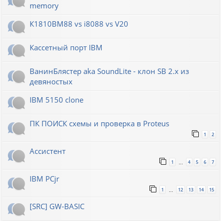
memory
К1810ВМ88 vs i8088 vs V20
Кассетный порт IBM
ВанинБлястер aka SoundLite - клон SB 2.x из
девяностых
IBM 5150 clone
ПК ПОИСК схемы и проверка в Proteus
1
2
Ассистент
1
4
5
6
7
…
IBM PCjr
1
12
13
14
15
…
[SRC] GW-BASIC