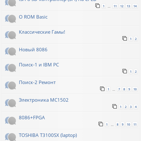
1
11
12
13
14
…
О ROM Basic
Классические Гамы!
1
2
Новый 8086
Поиск-1 и IBM PC
1
2
Поиск-2 Ремонт
1
7
8
9
10
…
Электроника МС1502
1
2
3
4
8086+FPGA
1
8
9
10
11
…
TOSHIBA T3100SX (laptop)