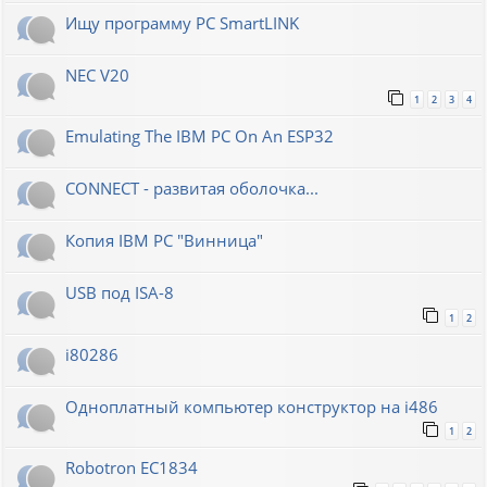
Ищу программу PC SmartLINK
NEC V20
1
2
3
4
Emulating The IBM PC On An ESP32
CONNECT - развитая оболочка...
Копия IBM PC "Винница"
USB под ISA-8
1
2
i80286
Одноплатный компьютер конструктор на i486
1
2
Robotron EC1834