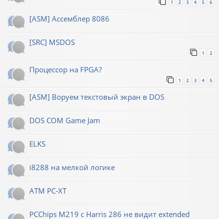
1
2
3
4
5
6
[ASM] Ассемблер 8086
[SRC] MSDOS
1
2
Процессор на FPGA?
1
2
3
4
5
[ASM] Воруем текстовый экран в DOS
DOS COM Game Jam
ELKS
i8288 на мелкой логике
ATM PC-XT
PCChips M219 с Harris 286 не видит extended