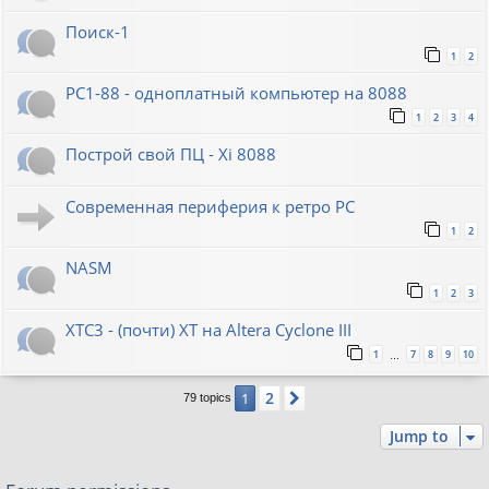
Поиск-1
1
2
PC1-88 - одноплатный компьютер на 8088
1
2
3
4
Построй свой ПЦ - Xi 8088
Современная периферия к ретро PC
1
2
NASM
1
2
3
XTC3 - (почти) XT на Altera Cyclone III
1
7
8
9
10
…
2
1
Next
79 topics
Jump to