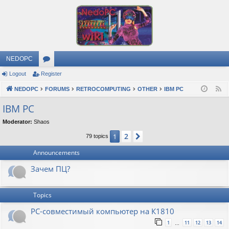
NEDOPC
Logout
Register
or
NEDOPC
u
FORUMS
RETROCOMPUTING
OTHER
IBM PC
F
e
m
IBM PC
e
s
Moderator:
Shaos
d
2
1
Next
79 topics
Announcements
Зачем ПЦ?
Topics
PC-совместимый компьютер на К1810
1
11
12
13
14
…