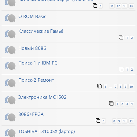
1
11
12
13
14
…
О ROM Basic
Классические Гамы!
1
2
Новый 8086
Поиск-1 и IBM PC
1
2
Поиск-2 Ремонт
1
7
8
9
10
…
Электроника МС1502
1
2
3
4
8086+FPGA
1
8
9
10
11
…
TOSHIBA T3100SX (laptop)