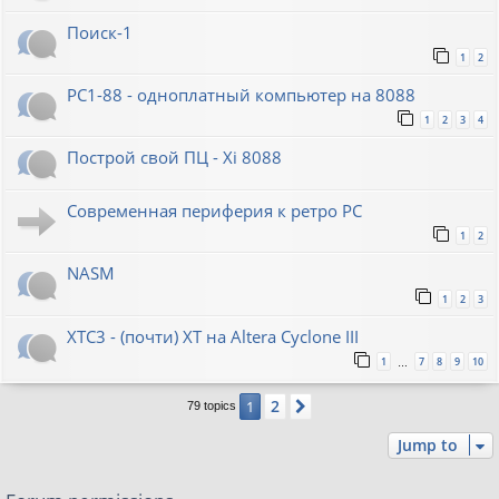
Поиск-1
1
2
PC1-88 - одноплатный компьютер на 8088
1
2
3
4
Построй свой ПЦ - Xi 8088
Современная периферия к ретро PC
1
2
NASM
1
2
3
XTC3 - (почти) XT на Altera Cyclone III
1
7
8
9
10
…
2
1
Next
79 topics
Jump to