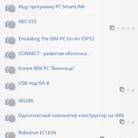
Ищу программу PC SmartLINK
NEC V20
1
2
3
4
Emulating The IBM PC On An ESP32
CONNECT - развитая оболочка...
Копия IBM PC "Винница"
USB под ISA-8
1
2
i80286
Одноплатный компьютер конструктор на i486
1
2
Robotron EC1834