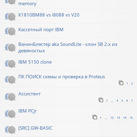
memory
К1810ВМ88 vs i8088 vs V20
Кассетный порт IBM
ВанинБлястер aka SoundLite - клон SB 2.x из
девяностых
IBM 5150 clone
ПК ПОИСК схемы и проверка в Proteus
1
2
Ассистент
1
4
5
6
7
…
IBM PCjr
1
12
13
14
15
…
[SRC] GW-BASIC