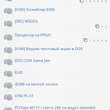
1
2
3
4
5
6
[ASM] Ассемблер 8086
[SRC] MSDOS
1
2
Процессор на FPGA?
1
2
3
4
5
[ASM] Воруем текстовый экран в DOS
DOS COM Game Jam
ELKS
i8288 на мелкой логике
ATM PC-XT
PCChips M219 с Harris 286 не видит extended