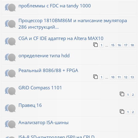
проблеммы с FDC на tandy 1000
Процессор 1810ВМ86М и написание эмулятора
286 инструкций...
CGA и CF IDE адаптер на Altera MAX10
1
15
16
17
18
…
определение типа hdd
Реальный 8086/88 + FPGA
1
10
11
12
13
…
GRiD Compass 1101
1
2
Правец 16
1
2
Анализатор ISA-шины
ISA-8 SD-контроллер (SPI) на CPLD