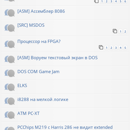
1
2
3
4
5
6
[ASM] Ассемблер 8086
[SRC] MSDOS
1
2
Процессор на FPGA?
1
2
3
4
5
[ASM] Воруем текстовый экран в DOS
DOS COM Game Jam
ELKS
i8288 на мелкой логике
ATM PC-XT
PCChips M219 с Harris 286 не видит extended