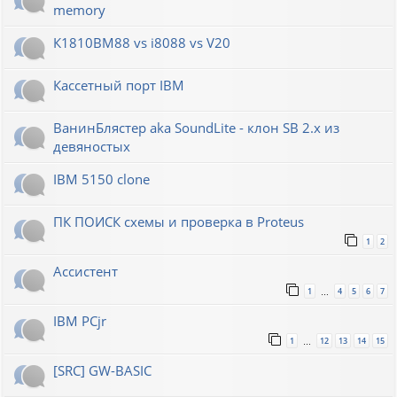
memory
К1810ВМ88 vs i8088 vs V20
Кассетный порт IBM
ВанинБлястер aka SoundLite - клон SB 2.x из
девяностых
IBM 5150 clone
ПК ПОИСК схемы и проверка в Proteus
1
2
Ассистент
1
4
5
6
7
…
IBM PCjr
1
12
13
14
15
…
[SRC] GW-BASIC