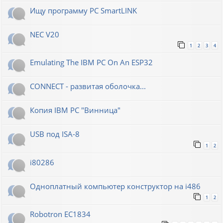
Ищу программу PC SmartLINK
NEC V20
1
2
3
4
Emulating The IBM PC On An ESP32
CONNECT - развитая оболочка...
Копия IBM PC "Винница"
USB под ISA-8
1
2
i80286
Одноплатный компьютер конструктор на i486
1
2
Robotron EC1834