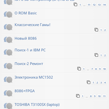
1
11
12
13
14
…
О ROM Basic
Классические Гамы!
1
2
Новый 8086
Поиск-1 и IBM PC
1
2
Поиск-2 Ремонт
1
7
8
9
10
…
Электроника МС1502
1
2
3
4
8086+FPGA
1
8
9
10
11
…
TOSHIBA T3100SX (laptop)