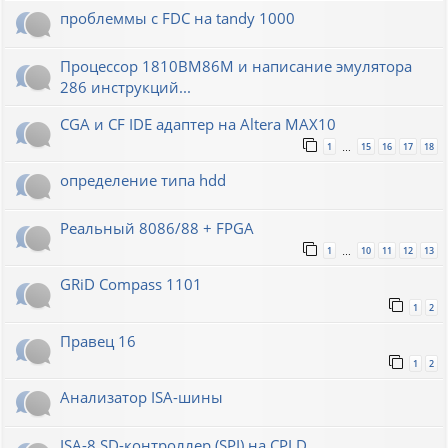
проблеммы с FDC на tandy 1000
Процессор 1810ВМ86М и написание эмулятора
286 инструкций...
CGA и CF IDE адаптер на Altera MAX10
1
15
16
17
18
…
определение типа hdd
Реальный 8086/88 + FPGA
1
10
11
12
13
…
GRiD Compass 1101
1
2
Правец 16
1
2
Анализатор ISA-шины
ISA-8 SD-контроллер (SPI) на CPLD