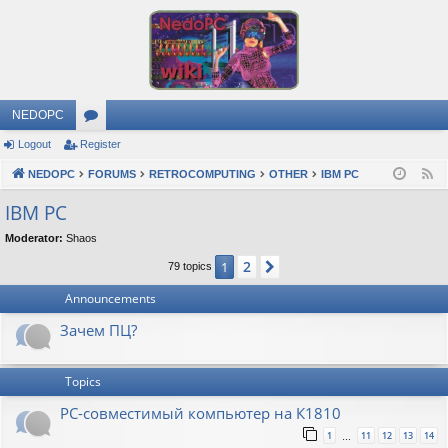
NEDOPC
Logout
Register
or
NEDOPC
u
FORUMS
RETROCOMPUTING
OTHER
IBM PC
F
e
m
IBM PC
e
s
Moderator:
Shaos
d
2
1
Next
79 topics
Announcements
Зачем ПЦ?
Topics
PC-совместимый компьютер на К1810
1
11
12
13
14
…