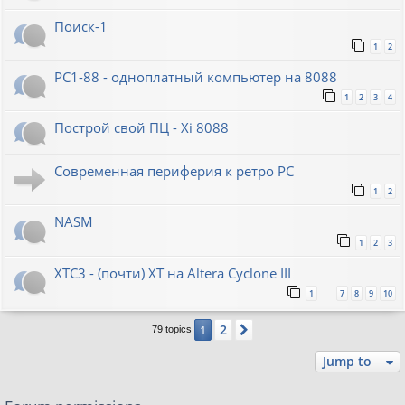
Поиск-1
1
2
PC1-88 - одноплатный компьютер на 8088
1
2
3
4
Построй свой ПЦ - Xi 8088
Современная периферия к ретро PC
1
2
NASM
1
2
3
XTC3 - (почти) XT на Altera Cyclone III
1
7
8
9
10
…
2
1
Next
79 topics
Jump to