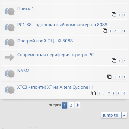
Поиск-1
1
2
PC1-88 - одноплатный компьютер на 8088
1
2
3
4
Построй свой ПЦ - Xi 8088
Современная периферия к ретро PC
1
2
NASM
1
2
3
XTC3 - (почти) XT на Altera Cyclone III
1
7
8
9
10
…
2
1
Next
79 topics
Jump to