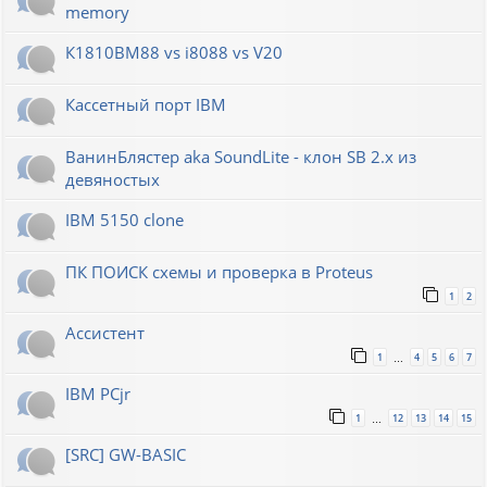
memory
К1810ВМ88 vs i8088 vs V20
Кассетный порт IBM
ВанинБлястер aka SoundLite - клон SB 2.x из
девяностых
IBM 5150 clone
ПК ПОИСК схемы и проверка в Proteus
1
2
Ассистент
1
4
5
6
7
…
IBM PCjr
1
12
13
14
15
…
[SRC] GW-BASIC