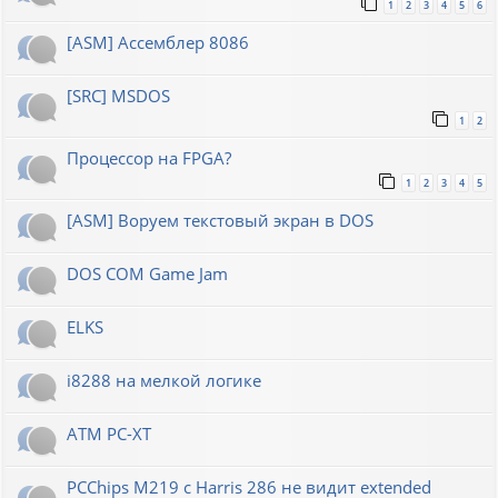
1
2
3
4
5
6
[ASM] Ассемблер 8086
[SRC] MSDOS
1
2
Процессор на FPGA?
1
2
3
4
5
[ASM] Воруем текстовый экран в DOS
DOS COM Game Jam
ELKS
i8288 на мелкой логике
ATM PC-XT
PCChips M219 с Harris 286 не видит extended