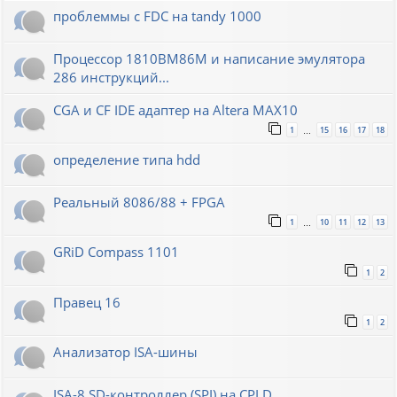
проблеммы с FDC на tandy 1000
Процессор 1810ВМ86М и написание эмулятора
286 инструкций...
CGA и CF IDE адаптер на Altera MAX10
1
15
16
17
18
…
определение типа hdd
Реальный 8086/88 + FPGA
1
10
11
12
13
…
GRiD Compass 1101
1
2
Правец 16
1
2
Анализатор ISA-шины
ISA-8 SD-контроллер (SPI) на CPLD