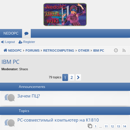
NEDOPC
Logout
Register
or
NEDOPC
u
FORUMS
RETROCOMPUTING
OTHER
IBM PC
F
e
m
IBM PC
e
s
Moderator:
Shaos
d
2
1
Next
79 topics
Announcements
Зачем ПЦ?
Topics
PC-совместимый компьютер на К1810
1
11
12
13
14
…