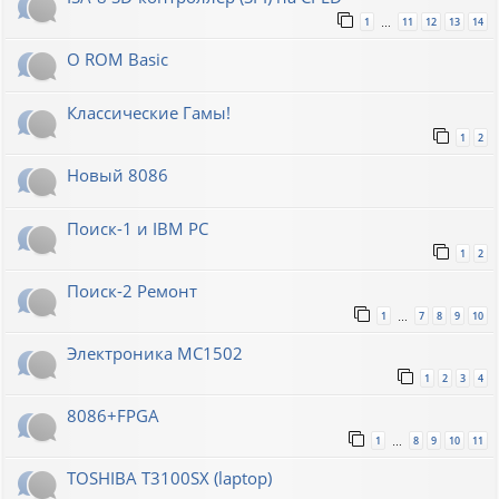
1
11
12
13
14
…
О ROM Basic
Классические Гамы!
1
2
Новый 8086
Поиск-1 и IBM PC
1
2
Поиск-2 Ремонт
1
7
8
9
10
…
Электроника МС1502
1
2
3
4
8086+FPGA
1
8
9
10
11
…
TOSHIBA T3100SX (laptop)