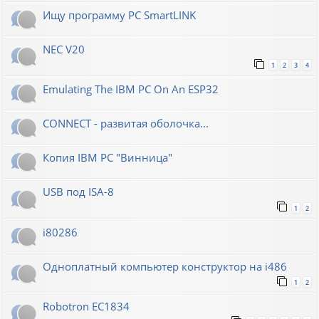
Ищу программу PC SmartLINK
NEC V20
1
2
3
4
Emulating The IBM PC On An ESP32
CONNECT - развитая оболочка...
Копия IBM PC "Винница"
USB под ISA-8
1
2
i80286
Одноплатный компьютер конструктор на i486
1
2
Robotron EC1834