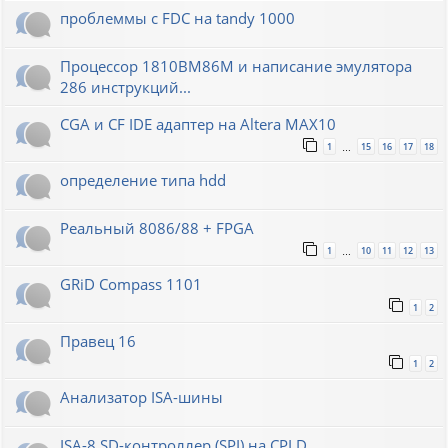
проблеммы с FDC на tandy 1000
Процессор 1810ВМ86М и написание эмулятора
286 инструкций...
CGA и CF IDE адаптер на Altera MAX10
1
15
16
17
18
…
определение типа hdd
Реальный 8086/88 + FPGA
1
10
11
12
13
…
GRiD Compass 1101
1
2
Правец 16
1
2
Анализатор ISA-шины
ISA-8 SD-контроллер (SPI) на CPLD