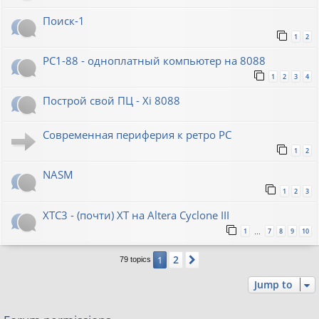
Поиск-1
1
2
PC1-88 - одноплатный компьютер на 8088
1
2
3
4
Построй свой ПЦ - Xi 8088
Современная периферия к ретро PC
1
2
NASM
1
2
3
XTC3 - (почти) XT на Altera Cyclone III
1
7
8
9
10
…
2
1
Next
79 topics
Jump to