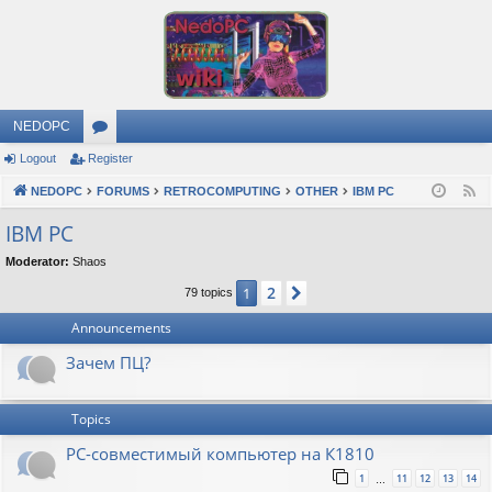
NEDOPC
Logout
Register
or
NEDOPC
u
FORUMS
RETROCOMPUTING
OTHER
IBM PC
F
e
m
IBM PC
e
s
Moderator:
Shaos
d
2
1
Next
79 topics
Announcements
Зачем ПЦ?
Topics
PC-совместимый компьютер на К1810
1
11
12
13
14
…