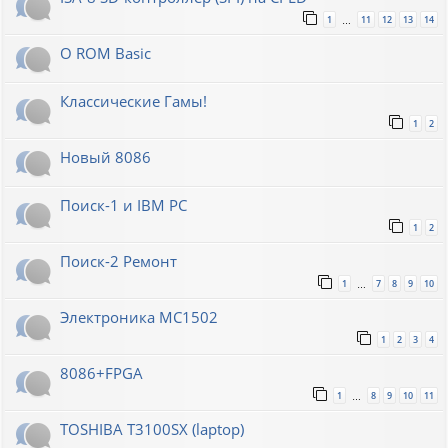
1
11
12
13
14
…
О ROM Basic
Классические Гамы!
1
2
Новый 8086
Поиск-1 и IBM PC
1
2
Поиск-2 Ремонт
1
7
8
9
10
…
Электроника МС1502
1
2
3
4
8086+FPGA
1
8
9
10
11
…
TOSHIBA T3100SX (laptop)