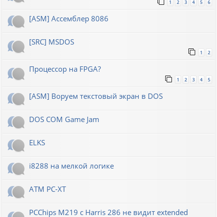
1
2
3
4
5
6
[ASM] Ассемблер 8086
[SRC] MSDOS
1
2
Процессор на FPGA?
1
2
3
4
5
[ASM] Воруем текстовый экран в DOS
DOS COM Game Jam
ELKS
i8288 на мелкой логике
ATM PC-XT
PCChips M219 с Harris 286 не видит extended