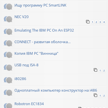
Ищу программу PC SmartLINK
NEC V20
1
2
3
4
Emulating The IBM PC On An ESP32
CONNECT - развитая оболочка...
Копия IBM PC "Винница"
USB под ISA-8
1
2
i80286
Одноплатный компьютер конструктор на i486
1
2
Robotron EC1834