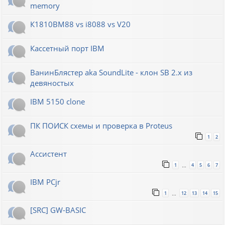
memory
К1810ВМ88 vs i8088 vs V20
Кассетный порт IBM
ВанинБлястер aka SoundLite - клон SB 2.x из
девяностых
IBM 5150 clone
ПК ПОИСК схемы и проверка в Proteus
1
2
Ассистент
1
4
5
6
7
…
IBM PCjr
1
12
13
14
15
…
[SRC] GW-BASIC