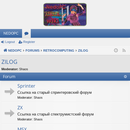
NEDOPC
Logout
Register
or
NEDOPC
u
FORUMS
RETROCOMPUTING
ZILOG
F
e
m
ZILOG
e
s
Moderator:
Shaos
d
Forum
Sprinter
Ссылка на старый спринтеровский форум
Moderator:
Shaos
ZX
Ссылка на старый спектрумистский форум
Moderator:
Shaos
MSX