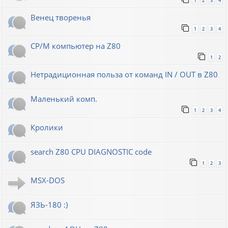
1
2
3
4
Венец творенья
1
2
3
4
CP/M компьютер на Z80
1
2
Нетрадиционная польза от команд IN / OUT в Z80
Маленький комп.
1
2
3
4
Кролики
search Z80 CPU DIAGNOSTIC code
1
2
3
MSX-DOS
ЯЗЬ-180 :)