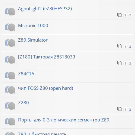
AgonLight2 (eZ80+ESP32)
1
2
Micronic 1000
Z80 Simulator
1
2
[Z180] Тактовая Z8S18033
1
2
Z84C15
чип FOSS Z80 (open hard)
Z280
1
2
Порты для 0-3 логических сегментов Z80
Z80 и быстрая память