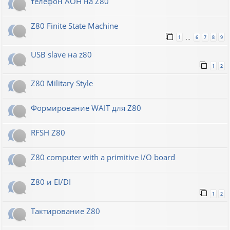
телефон АОН на Z80
Z80 Finite State Machine
1
6
7
8
9
…
USB slave на z80
1
2
Z80 Military Style
Формирование WAIT для Z80
RFSH Z80
Z80 computer with a primitive I/O board
Z80 и EI/DI
1
2
Тактирование Z80