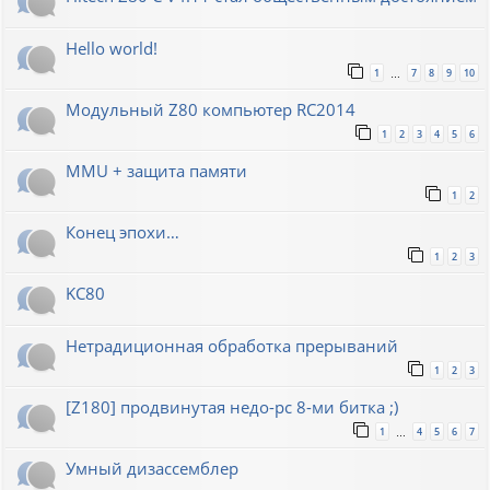
Hello world!
1
7
8
9
10
…
Модульный Z80 компьютер RC2014
1
2
3
4
5
6
MMU + защита памяти
1
2
Конец эпохи…
1
2
3
KC80
Нетрадиционная обработка прерываний
1
2
3
[Z180] продвинутая недо-pc 8-ми битка ;)
1
4
5
6
7
…
Умный дизассемблер