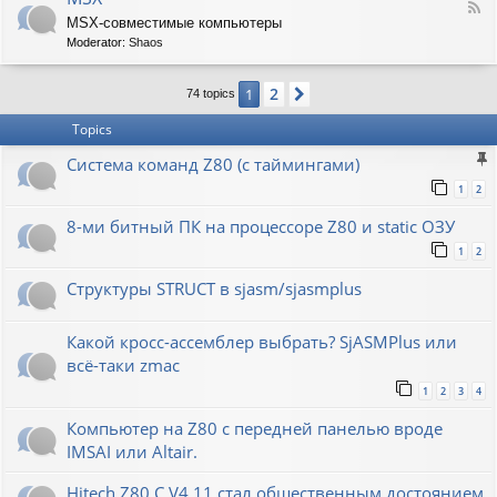
F
MSX-совместимые компьютеры
e
Moderator:
Shaos
e
d
-
2
1
Next
74 topics
M
S
Topics
X
Система команд Z80 (с таймингами)
1
2
8-ми битный ПК на процессоре Z80 и static ОЗУ
1
2
Структуры STRUCT в sjasm/sjasmplus
Какой кросс-ассемблер выбрать? SjASMPlus или
всё-таки zmac
1
2
3
4
Компьютер на Z80 с передней панелью вроде
IMSAI или Altair.
Hitech Z80 C V4.11 стал общественным достоянием