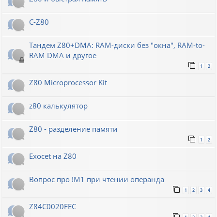
C-Z80
Тандем Z80+DMA: RAM-диски без "окна", RAM-to-
RAM DMA и другое
1
2
Z80 Microprocessor Kit
z80 калькулятор
Z80 - разделение памяти
1
2
Exocet на Z80
Вопрос про !M1 при чтении операнда
1
2
3
4
Z84C0020FEC