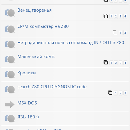
1
2
3
4
Венец творенья
1
2
3
4
CP/M компьютер на Z80
1
2
Нетрадиционная польза от команд IN / OUT в Z80
Маленький комп.
1
2
3
4
Кролики
search Z80 CPU DIAGNOSTIC code
1
2
3
MSX-DOS
ЯЗЬ-180 :)