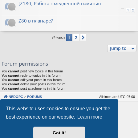
[Z180] Работа с медленной памятью
1
2
Z80 в планаре?
2
1
Next
74 topics
Jump to
Forum permissions
You
cannot
post new topics in this forum
You
cannot
reply to topics in this forum
You
cannot
edit your posts in this forum
You
cannot
delete your posts in this forum
You
cannot
post attachments in this forum
NEDOPC
FORUMS
All times are
UTC-07:00
Powered by
phpBB
® Forum Software © phpBB Limited
This website uses cookies to ensure you get the
Style by
Arty
&
halilesen
best experience on our website.
Learn more
Our VPS Hosting By RimuHosting
Got it!
This server is located in London data center