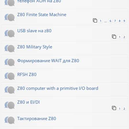
телефон АОН на Z80
Z80 Finite State Machine
1
6
7
8
9
…
USB slave на z80
1
2
Z80 Military Style
Формирование WAIT для Z80
RFSH Z80
Z80 computer with a primitive I/O board
Z80 и EI/DI
1
2
Тактирование Z80