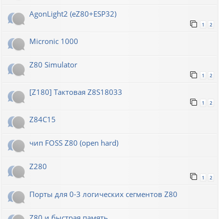
AgonLight2 (eZ80+ESP32)
1
2
Micronic 1000
Z80 Simulator
1
2
[Z180] Тактовая Z8S18033
1
2
Z84C15
чип FOSS Z80 (open hard)
Z280
1
2
Порты для 0-3 логических сегментов Z80
Z80 и быстрая память