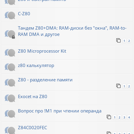
C-Z80
Тандем Z80+DMA: RAM-диски без "окна", RAM-to-
RAM DMA и другое
1
2
Z80 Microprocessor Kit
z80 калькулятор
Z80 - разделение памяти
1
2
Exocet на Z80
Вопрос про !M1 при чтении операнда
1
2
3
4
Z84C0020FEC