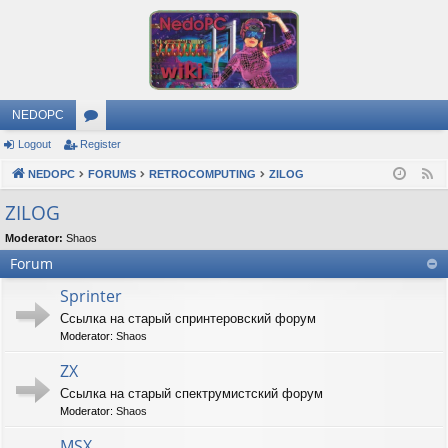
NEDOPC
Logout
Register
or
NEDOPC
u
FORUMS
RETROCOMPUTING
ZILOG
F
e
m
ZILOG
e
s
Moderator:
Shaos
d
Forum
Sprinter
Ссылка на старый спринтеровский форум
Moderator:
Shaos
ZX
Ссылка на старый спектрумистский форум
Moderator:
Shaos
MSX