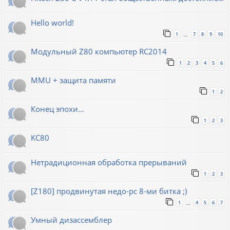
Hello world!
1
7
8
9
10
…
Модульный Z80 компьютер RC2014
1
2
3
4
5
6
MMU + защита памяти
1
2
Конец эпохи…
1
2
3
KC80
Нетрадиционная обработка прерываний
1
2
3
[Z180] продвинутая недо-pc 8-ми битка ;)
1
4
5
6
7
…
Умный дизассемблер