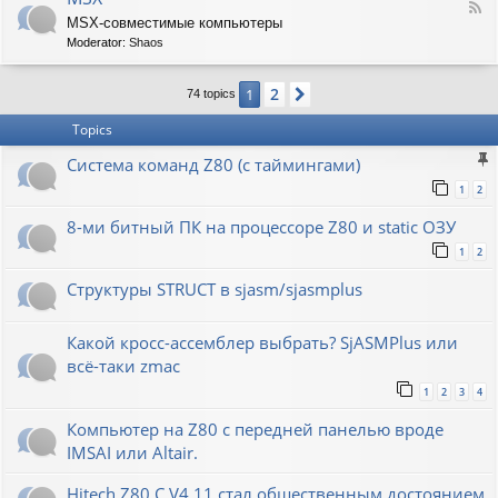
F
MSX-совместимые компьютеры
e
Moderator:
Shaos
e
d
-
2
1
Next
74 topics
M
S
Topics
X
Система команд Z80 (с таймингами)
1
2
8-ми битный ПК на процессоре Z80 и static ОЗУ
1
2
Структуры STRUCT в sjasm/sjasmplus
Какой кросс-ассемблер выбрать? SjASMPlus или
всё-таки zmac
1
2
3
4
Компьютер на Z80 с передней панелью вроде
IMSAI или Altair.
Hitech Z80 C V4.11 стал общественным достоянием