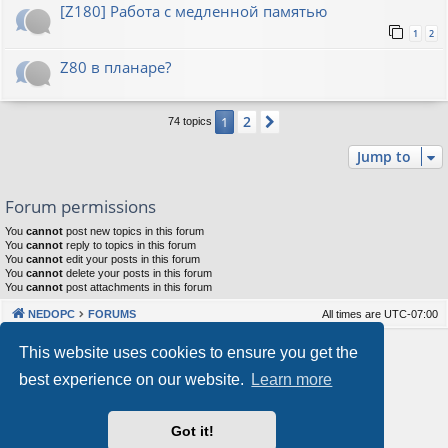
[Z180] Работа с медленной памятью
1
2
Z80 в планаре?
2
1
Next
74 topics
Jump to
Forum permissions
You
cannot
post new topics in this forum
You
cannot
reply to topics in this forum
You
cannot
edit your posts in this forum
You
cannot
delete your posts in this forum
You
cannot
post attachments in this forum
NEDOPC
FORUMS
All times are
UTC-07:00
Powered by
phpBB
® Forum Software © phpBB Limited
This website uses cookies to ensure you get the
Style by
Arty
&
halilesen
best experience on our website.
Learn more
Our VPS Hosting By RimuHosting
Got it!
This server is located in London data center