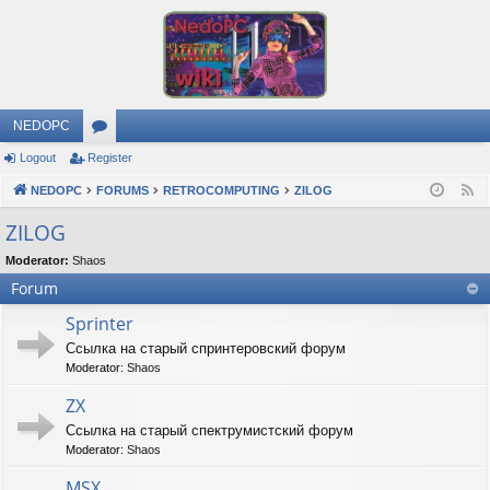
NEDOPC
Logout
Register
or
NEDOPC
u
FORUMS
RETROCOMPUTING
ZILOG
F
e
m
ZILOG
e
s
Moderator:
Shaos
d
Forum
Sprinter
Ссылка на старый спринтеровский форум
Moderator:
Shaos
ZX
Ссылка на старый спектрумистский форум
Moderator:
Shaos
MSX