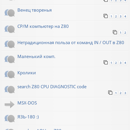
1
2
3
4
Венец творенья
1
2
3
4
CP/M компьютер на Z80
1
2
Нетрадиционная польза от команд IN / OUT в Z80
Маленький комп.
1
2
3
4
Кролики
search Z80 CPU DIAGNOSTIC code
1
2
3
MSX-DOS
ЯЗЬ-180 :)