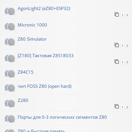
AgonLight2 (eZ80+ESP32)
1
2
Micronic 1000
Z80 Simulator
1
2
[Z180] Тактовая Z8S18033
1
2
Z84C15
чип FOSS Z80 (open hard)
Z280
1
2
Порты для 0-3 логических сегментов Z80
Z80 и быстрая память