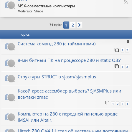
F
MSX-совместимые компьютеры
e
Moderator:
Shaos
e
d
-
2
1
Next
74 topics
M
S
Topics
X
Система команд Z80 (с таймингами)
1
2
8-ми битный ПК на процессоре Z80 и static ОЗУ
1
2
Структуры STRUCT в sjasm/sjasmplus
Какой кросс-ассемблер выбрать? SjASMPlus или
всё-таки zmac
1
2
3
4
Компьютер на Z80 с передней панелью вроде
IMSAI или Altair.
Hitech Z80 C V4.11 стал общественным достоянием