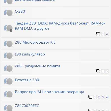
C-Z80
Тандем Z80+DMA: RAM-диски без "окна", RAM-to-
RAM DMA и другое
1
2
Z80 Microprocessor Kit
z80 калькулятор
Z80 - разделение памяти
1
2
Exocet на Z80
Вопрос про !M1 при чтении операнда
1
2
3
4
Z84C0020FEC