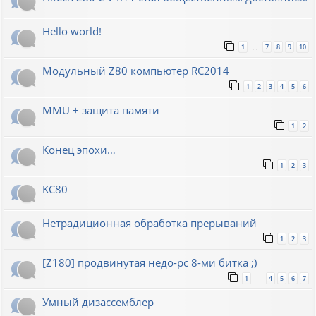
Hello world!
1
7
8
9
10
…
Модульный Z80 компьютер RC2014
1
2
3
4
5
6
MMU + защита памяти
1
2
Конец эпохи…
1
2
3
KC80
Нетрадиционная обработка прерываний
1
2
3
[Z180] продвинутая недо-pc 8-ми битка ;)
1
4
5
6
7
…
Умный дизассемблер