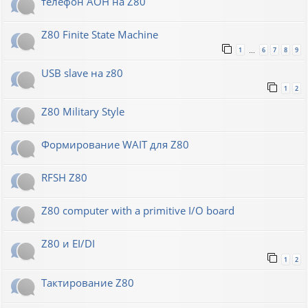
телефон АОН на Z80
Z80 Finite State Machine
1
6
7
8
9
…
USB slave на z80
1
2
Z80 Military Style
Формирование WAIT для Z80
RFSH Z80
Z80 computer with a primitive I/O board
Z80 и EI/DI
1
2
Тактирование Z80